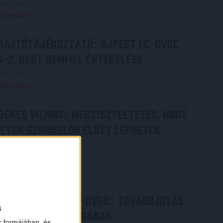
2026.08.05.
Bővebben →
SAJTÓTÁJÉKOZTATÓ
ÚJPEST FC-DVSC
:
4-2, GERT REMMEL ÉRTÉKELÉSE
2026.08.03.
Bővebben →
DÉNES VILMOS
MEGTISZTELTETÉS, HOGY
:
ILYEN SZURKOLÓK ELŐTT LÉPHETEK
PÁLYÁRA
2026.07.31.
Bővebben →
×
PJUNYIK JEREVÁN-DVSC
TOVÁBBJUTÁS
:
a
A KONFERENCIA LIGÁBAN
k formájában, és