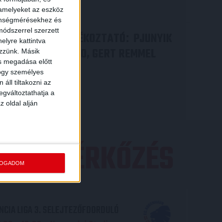
Bővebben →
 amelyeket az eszköz
zönségmérésekhez és
ódszerrel szerzett
VIDEÓ! SAJTÓTÁJÉKOZTATÓ
PJUNYIK
:
elyre kattintva
JEREVÁN-DVSC 0-0, GERT REMMEL
ezzünk. Másik
ás megadása előtt
ÉRTÉKELÉSE
hogy személyes
áll tiltakozni az
Bővebben →
egváltoztathatja a
z oldal alján
EZŐ MÉRKŐZÉS
FOGADOM
CIA LIGA 3. SELEJTEZŐFDORDULÓ