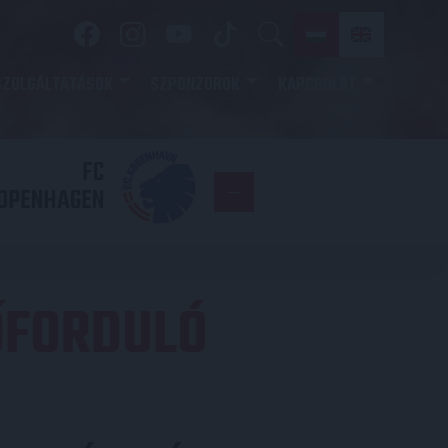
SZOLGÁLTATÁSOK
SZPONZOROK
KAPCSOLAT
FC
DVSC
OPENHAGEN
ŐFORDULÓ