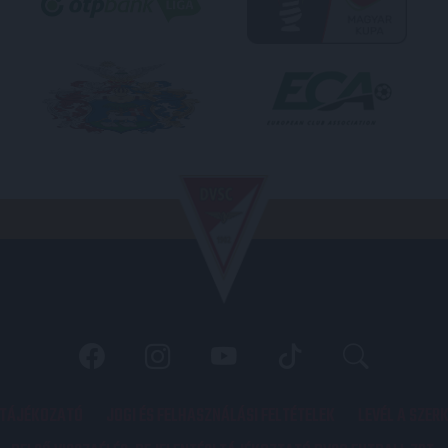
 TÁJÉKOZATÓ
JOGI ÉS FELHASZNÁLÁSI FELTÉTELEK
LEVÉL A SZER