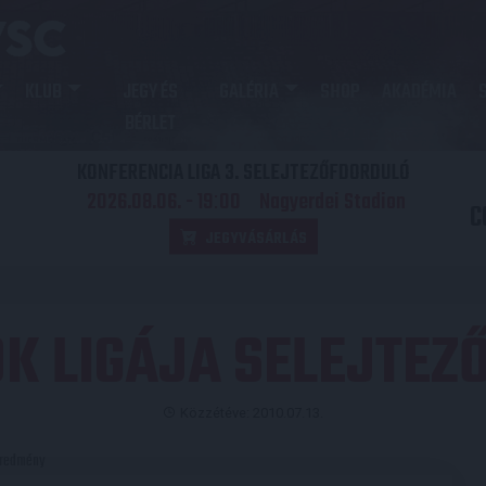
KLUB
JEGY ÉS
GALÉRIA
SHOP
AKADÉMIA
BÉRLET
KONFERENCIA LIGA 3. SELEJTEZŐFDORDULÓ
2026.08.06. - 19
00
Nagyerdei Stadion
:
C
JEGYVÁSÁRLÁS
K LIGÁJA SELEJTEZ
Közzétéve: 2010.07.13.
redmény