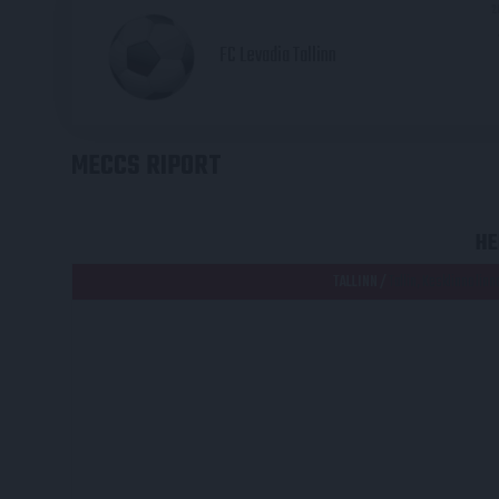
2
FC Levadia Tallinn
MECCS RIPORT
HE
TALLINN /
Tallin, Kesklinna lin