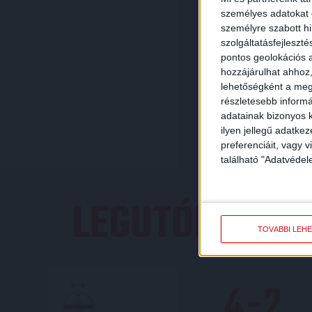
személyes adatokat d
személyre szabott h
szolgáltatásfejleszté
pontos geolokációs a
hozzájárulhat ahhoz,
lehetőségként a megf
részletesebb informác
adatainak bizonyos k
ilyen jellegű adatke
preferenciáit, vagy v
található "Adatvéde
LEGUTÓBBI E
TOVÁBBI LEH
4
-
2