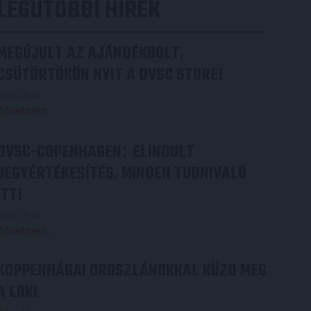
LEGUTÓBBI HÍREK
MEGÚJULT AZ AJÁNDÉKBOLT,
CSÜTÖRTÖKÖN NYIT A DVSC STORE!
2026.08.05.
Bővebben →
DVSC-COPENHAGEN
ELINDULT
:
JEGYÉRTÉKESÍTÉS, MINDEN TUDNIVALÓ
ITT!
2026.08.04.
Bővebben →
KOPPENHÁGAI OROSZLÁNOKKAL KÜZD MEG
A LOKI