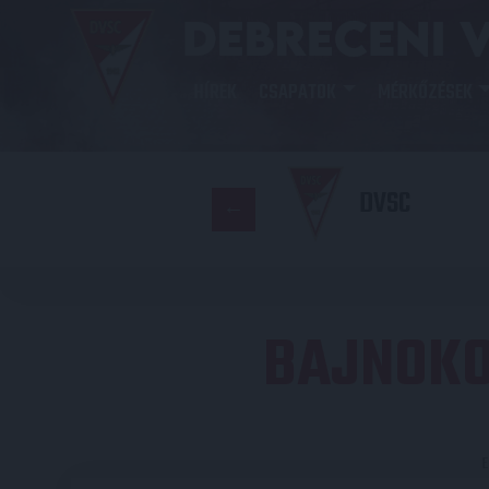
HÍREK
CSAPATOK
MÉRKŐZÉSEK
DVSC
BAJNOKO
E