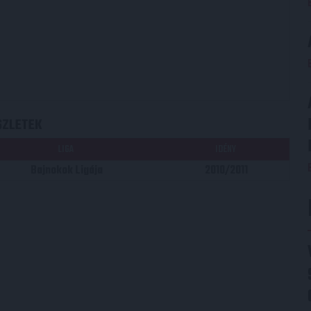
SZLETEK
LIGA
IDÉNY
Bajnokok Ligája
2010/2011