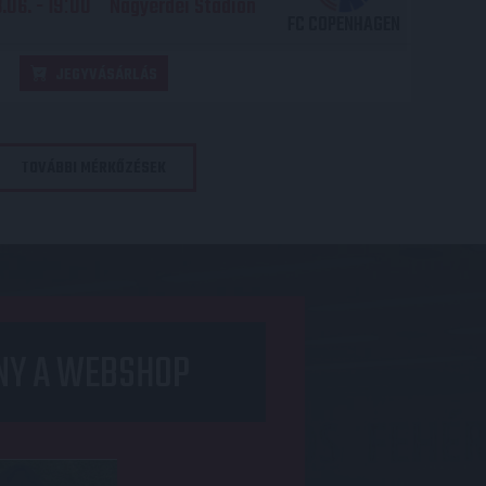
06. - 19
00
Nagyerdei Stadion
:
FC COPENHAGEN
JEGYVÁSÁRLÁS
TOVÁBBI MÉRKŐZÉSEK
NY A WEBSHOP