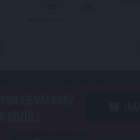
2026.08.
DVSC
DVSC
MECCS RÉSZLETEI
PBA ÉS VÁLASSZ
IRÁ
K KÖZÜL!