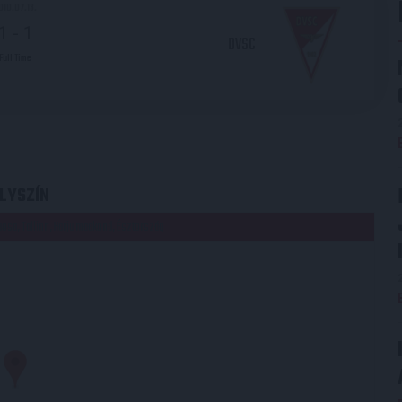
010.07.13.
1
-
1
DVSC
Full Time
LYSZÍN
naosa, Tallinn, Harju maakond, Észtország