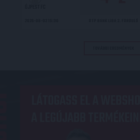
ÚJPEST FC
2026-08-02 15:30
OTP BANK LIGA 2. FORDULÓ
TOVÁBBI EREDMÉNYEK
OP
LÁTOGASS EL A WEBSHO
A LEGÚJABB TERMÉKEIN