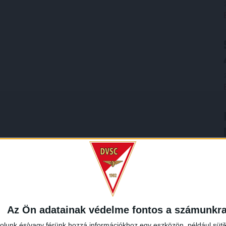
Az Ön adatainak védelme fontos a számunkr
rolunk és/vagy férünk hozzá információkhoz egy eszközön, például süti