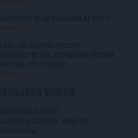
Bővebben →
AUGUSZTUS 16-ÁN FOGADJUK AZ ETO-T
Bővebben →
A KIS LOKI SZERDAI MECCSÉT
ELHALASZTOTTÁK, SZOMBATON VISZONT
PÁLYÁRA LÉP A CSAPAT
Bővebben →
LEGÚJABB VIDEÓK
VIDEÓ! MECCS ELŐTTI
SAJTÓTÁJÉKOZTATÓ
DVSC-FC
:
COPENHAGEN