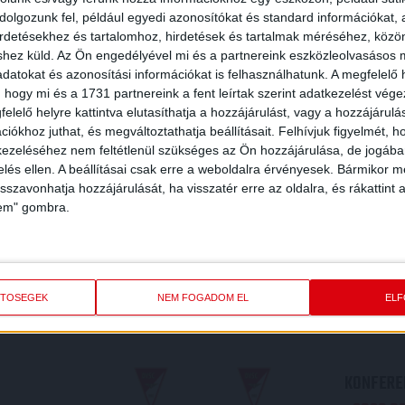
olgozunk fel, például egyedi azonosítókat és standard információkat,
irdetésekhez és tartalomhoz, hirdetések és tartalmak méréséhez, kö
shez küld.
Az Ön engedélyével mi és a partnereink eszközleolvasásos m
datokat és azonosítási információkat is felhasználhatunk. A megfelelő h
 hogy mi és a 1731 partnereink a fent leírtak szerint adatkezelést vég
elelő helyre kattintva elutasíthatja a hozzájárulást, vagy a hozzájárul
iókhoz juthat, és megváltoztathatja beállításait.
Felhívjuk figyelmét, 
ezeléséhez nem feltétlenül szükséges az Ön hozzájárulása, de jogában 
zelés ellen. A beállításai csak erre a weboldalra érvényesek. Bármikor m
isszavonhatja hozzájárulását, ha visszatér erre az oldalra, és rákattint a
lem" gombra.
REDMÉNY
KÖVETK
ETŐSÉGEK
NEM FOGADOM EL
EL
KONFEREN