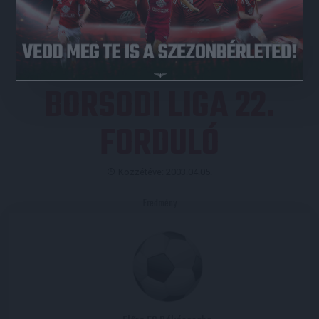
JEGYVÁSÁRLÁS
BORSODI LIGA 22.
FORDULÓ
Közzétéve: 2003.04.05.
Eredmény