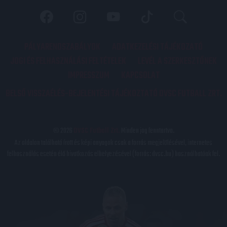
PÁLYARENDSZABÁLYOK
ADATKEZELÉSI TÁJÉKOZATÓ
JOGI ÉS FELHASZNÁLÁSI FELTÉTELEK
LEVÉL A SZERKESZTŐNEK
IMPRESSZUM
KAPCSOLAT
BELSŐ VISSZAÉLÉS-BEJELENTÉSI TÁJÉKOZTATÓ DVSC FUTBALL ZRT.
© 2026
DVSC Futball Zrt.
Minden jog fenntartva.
Az oldalon található írott és képi anyagok csak a forrás megjelölésével, internetes
felhasználás esetén élő hivatkozás elhelyezésével (forrás: dvsc.hu) használhatóak fel.