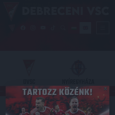
DVSC
NYÍREGYHÁZA
×
SPARTACUS
OTP BANK LIGA 3. FORDULÓ
2026.08.09. - 17
30
Nagyerdei Stadion
: