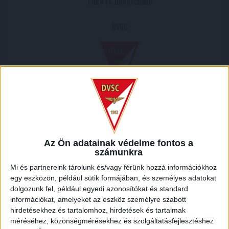
Előre FC Békéscsaba
DVSC
2003.04.05.
0
-
3
Az Ön adatainak védelme fontos a
Full Time
számunkra
Mi és partnereink tárolunk és/vagy férünk hozzá információkhoz
MECCS RIPORT
egy eszközön, például sütik formájában, és személyes adatokat
dolgozunk fel, például egyedi azonosítókat és standard
információkat, amelyeket az eszköz személyre szabott
HELYSZÍN
hirdetésekhez és tartalomhoz, hirdetések és tartalmak
méréséhez, közönségmérésekhez és szolgáltatásfejlesztéshez
BÉKÉSCSABA 1912 ELŐRE SPORTTELEPE /
Körgát, Oncsakertek, Békéscsaba,