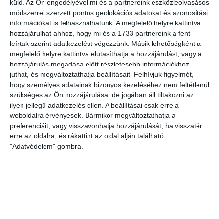
küld.
Az Ön engedélyével mi és a partnereink eszközleolvasásos
Békéscsabai járás, Békés megye, Dél-Alföld, Alföld és Észak, 5600, Magyarország
módszerrel szerzett pontos geolokációs adatokat és azonosítási
információkat is felhasználhatunk. A megfelelő helyre kattintva
hozzájárulhat ahhoz, hogy mi és a 1733 partnereink a fent
leírtak szerint adatkezelést végezzünk. Másik lehetőségként a
megfelelő helyre kattintva elutasíthatja a hozzájárulást, vagy a
hozzájárulás megadása előtt részletesebb információkhoz
juthat, és megváltoztathatja beállításait.
Felhívjuk figyelmét,
hogy személyes adatainak bizonyos kezeléséhez nem feltétlenül
szükséges az Ön hozzájárulása, de jogában áll tiltakozni az
ilyen jellegű adatkezelés ellen. A beállításai csak erre a
weboldalra érvényesek. Bármikor megváltoztathatja a
preferenciáit, vagy visszavonhatja hozzájárulását, ha visszatér
erre az oldalra, és rákattint az oldal alján található
"Adatvédelem" gombra.
RÉSZLETEK
MECCSNAP
IDŐPONT
LIGA
IDÉNY