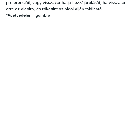
preferenciáit, vagy visszavonhatja hozzájárulását, ha visszatér
Pintér is betalálhatott volna, ám a végjátékra a félidei
erre az oldalra, és rákattint az oldal alján található
állással érkeztek a csapatok. A DEAC egyre
"Adatvédelem" gombra.
szervezettebben játszott, a DVSC meg látszólag egyre
kevésbé erőltette a góllövést. Nem úgy a csereként beállt
Tischler Patrik, aki Pintér remek passzát váltotta gólra
klasszis módon a 76. percben (0-3), és ezzel végleg le is
zárta a mérkőzést.
A Loki tehát eddig hibátlanul zakatol, vasárnap jöhet a
siófoki megálló!
DEAC-DVSC 0-3 (0-2).
Nagyerdei Stadion, 6187 néző. Vezette: Hanyecz.
DEAC: Szabados – Nagy Z., Szabó K., Soltész, Orosz, Sigér
Á., Spitzmüller (Nagy K., 60.) Belényesi, Takács P., Burai
(Damásdi, 80.), Urbin (Székely, 60.). Vezetőedző: Balogh Pál.
DVSC: Zöldesi – Kusnyír, Kinyik, Szatmári, Korhut – Pintér Á.,