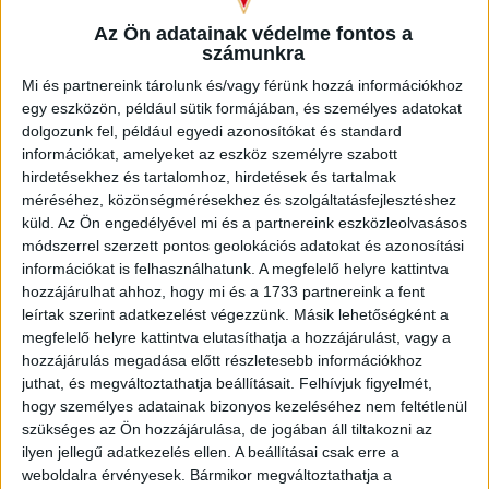
Zöldesi volt az, aki nem vaskos cívisvárosi múlttal várta a
kezdő sípszót. A Merkantil Bank Liga 2. fordulójának
Az Ön adatainak védelme fontos a
csúcsmeccsét a vártnak megfelelően a Loki nyitotta jobban,
számunkra
pláne, hogy immár számíthatott Korhut Mihály és Varga
Mi és partnereink tárolunk és/vagy férünk hozzá információkhoz
József játékára is.
egy eszközön, például sütik formájában, és személyes adatokat
dolgozunk fel, például egyedi azonosítókat és standard
A papírformának megfelelően a 6. percben már vezetett a
információkat, amelyeket az eszköz személyre szabott
DVSC, némi kavarodás után Pintér Ádám 12 méterről lőtt a
hirdetésekhez és tartalomhoz, hirdetések és tartalmak
DEAC kapujába (0-1). A 18. percben tovább nőtt a különbség,
méréséhez, közönségmérésekhez és szolgáltatásfejlesztéshez
Nagy lökte el Bárányt a 16-oson belül, a megítélt büntetőt
küld.
Az Ön engedélyével mi és a partnereink eszközleolvasásos
Bódi értékesítette (0-2). A 29. percben Sós szabadrúgásból
módszerrel szerzett pontos geolokációs adatokat és azonosítási
veszélyeztetett, majd a szimpatikusan futballozó DEAC első
információkat is felhasználhatunk. A megfelelő helyre kattintva
komoly helyzeténél saját bizonytalansága után Zöldesi
hozzájárulhat ahhoz, hogy mi és a 1733 partnereink a fent
védett bravúrral. A félidő hajrájában a végig nagy fölényben
leírtak szerint adatkezelést végezzünk. Másik lehetőségként a
megfelelő helyre kattintva elutasíthatja a hozzájárulást, vagy a
játszó piros-fehérek Sós és Bárány révén újabb gólt
hozzájárulás megadása előtt részletesebb információkhoz
szerezhettek volna, ám a szünetre maradt a 2 gólos
juthat, és megváltoztathatja beállításait.
Felhívjuk figyelmét,
különbség.
hogy személyes adatainak bizonyos kezeléséhez nem feltétlenül
szükséges az Ön hozzájárulása, de jogában áll tiltakozni az
A második félidőben sem változott a játék képe, kis
ilyen jellegű adatkezelés ellen. A beállításai csak erre a
túlzással csak az volt a kérdés, hány találatot ér el a Loki.
weboldalra érvényesek. Bármikor megváltoztathatja a
Kinyik az 50. percben a kapufát találta el, majd Korhut és