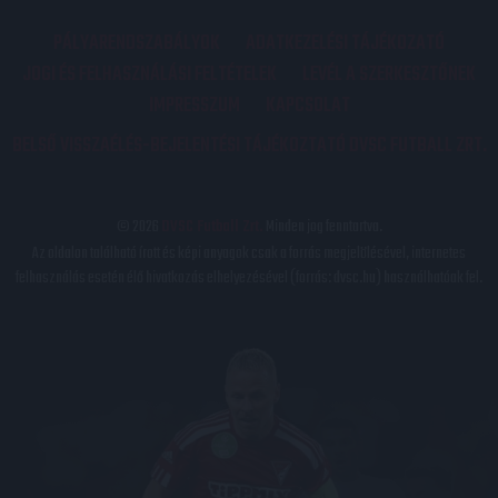
PÁLYARENDSZABÁLYOK
ADATKEZELÉSI TÁJÉKOZATÓ
JOGI ÉS FELHASZNÁLÁSI FELTÉTELEK
LEVÉL A SZERKESZTŐNEK
IMPRESSZUM
KAPCSOLAT
BELSŐ VISSZAÉLÉS-BEJELENTÉSI TÁJÉKOZTATÓ DVSC FUTBALL ZRT.
© 2026
DVSC Futball Zrt.
Minden jog fenntartva.
Az oldalon található írott és képi anyagok csak a forrás megjelölésével, internetes
felhasználás esetén élő hivatkozás elhelyezésével (forrás: dvsc.hu) használhatóak fel.