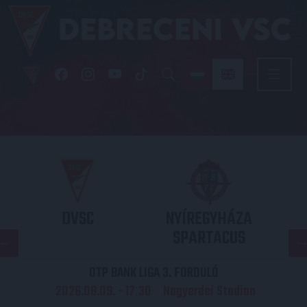
DVSC
NYÍREGYHÁZA
SPARTACUS
OTP BANK LIGA 3. FORDULÓ
2026.08.09. - 17
30
Nagyerdei Stadion
: