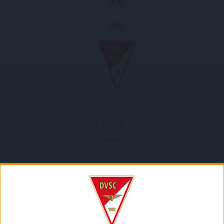
DEAC
DVSC
2020.08.05.
0
-
3
Full Time
MECCS RIPORT
Nem sok ilyen csapat van a világon: a DEAC elleni meccset
úgy kezdte a DVSC, hogy az összes(!) mezőnyjátékosa
saját nevelésű labdarúgónak számított, csak a kapus