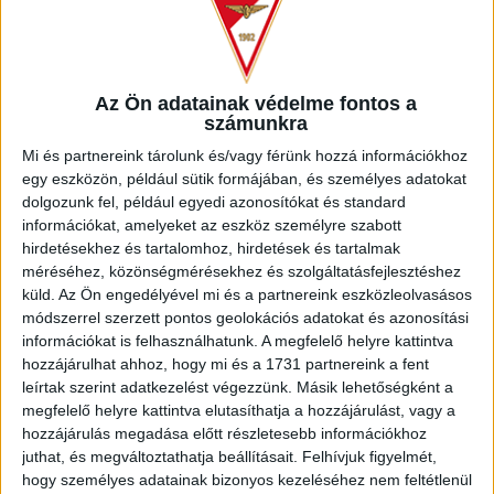
hamarosan a három pontért csap össze a Loki és a DEAC,
hisz a felek már a 2. fordulóban találkoznak egymással a
Merkantil Bank Ligában.
Az Ön adatainak védelme fontos a
Az első perctől kezdve támadólag léptünk fel, melynek
számunkra
eredményeképp akár azonnal megszerezhettük volna a
Mi és partnereink tárolunk és/vagy férünk hozzá információkhoz
vezetést, de Ferenczi veszélyes szöglete mindenki előtt
egy eszközön, például sütik formájában, és személyes adatokat
elment a kapu előtt. A 3. percben Szabó Bence ugratta ki
dolgozunk fel, például egyedi azonosítókat és standard
kiváló ütemben Kerekest, aki ziccerben Szabadosba lőtt.
információkat, amelyeket az eszköz személyre szabott
Leginkább a mezőnyben folyt a játék, de több gólszerzési
hirdetésekhez és tartalomhoz, hirdetések és tartalmak
lehetőség előttünk adódott, Varga Kevin, Szabó Bence és
méréséhez, közönségmérésekhez és szolgáltatásfejlesztéshez
Bévárdi Zsombor is betalálhatott volna, de hol a DEAC védői,
küld.
Az Ön engedélyével mi és a partnereink eszközleolvasásos
hol kapusa volt résen.
módszerrel szerzett pontos geolokációs adatokat és azonosítási
információkat is felhasználhatunk. A megfelelő helyre kattintva
A 31. percben megszereztük a vezetést, egy szép
hozzájárulhat ahhoz, hogy mi és a 1731 partnereink a fent
összjáték után Bévárdi Zsombor passzolt laposan a
leírtak szerint adatkezelést végezzünk. Másik lehetőségként a
középen érkező Kerekeshez, aki estében kilőtte a kapu jobb
megfelelő helyre kattintva elutasíthatja a hozzájárulást, vagy a
alsó sarkát. Nem sokkal később megduplázhattuk volna
hozzájárulás megadása előtt részletesebb információkhoz
juthat, és megváltoztathatja beállításait.
Felhívjuk figyelmét,
előnyünket, amikor Bárány rendkívül harciasan szerzett
hogy személyes adatainak bizonyos kezeléséhez nem feltétlenül
labdát, majd tálalt Bévárdi elé, de a tizenhatos sarkától