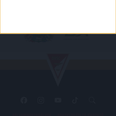
PÁLYARENDSZABÁLYOK
ADATKEZELÉSI TÁJÉKOZATÓ