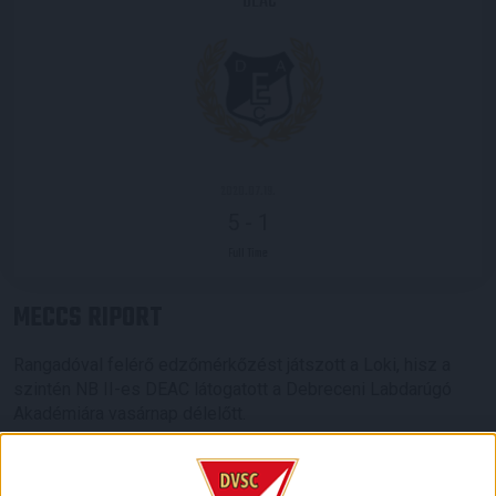
DEAC
2020.07.19.
5
-
1
Full Time
MECCS RIPORT
Rangadóval felérő edzőmérkőzést játszott a Loki, hisz a
szintén NB II-es DEAC látogatott a Debreceni Labdarúgó
Akadémiára vasárnap délelőtt.
Vészesen közeleg az augusztus 2-i bajnoki rajt, így komoly
erőfelmérő előtt álltak a csapatok. Érdekesség, hogy