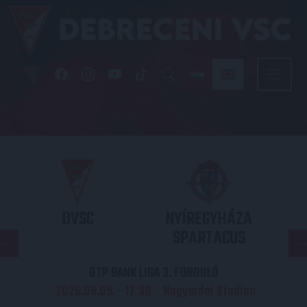
DVSC
NYÍREGYHÁZA
SPARTACUS
OTP BANK LIGA 3. FORDULÓ
2026.08.09. - 17
30
Nagyerdei Stadion
: