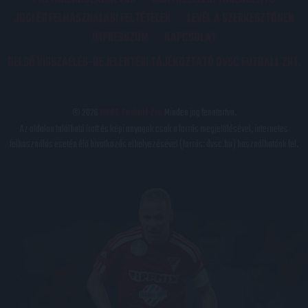
JOGI ÉS FELHASZNÁLÁSI FELTÉTELEK
LEVÉL A SZERKESZTŐNEK
IMPRESSZUM
KAPCSOLAT
BELSŐ VISSZAÉLÉS-BEJELENTÉSI TÁJÉKOZTATÓ DVSC FUTBALL ZRT.
© 2026
DVSC Futball Zrt.
Minden jog fenntartva.
Az oldalon található írott és képi anyagok csak a forrás megjelölésével, internetes
felhasználás esetén élő hivatkozás elhelyezésével (forrás: dvsc.hu) használhatóak fel.