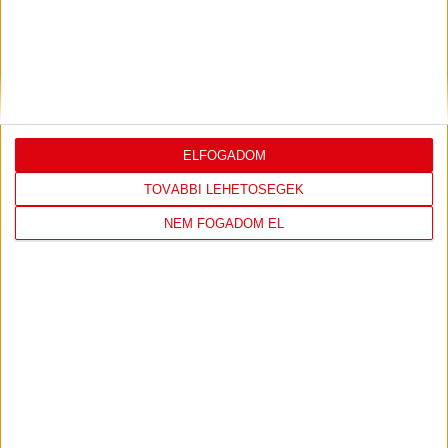
2026.07.31.
Bővebben →
PJUNYIK JEREVÁN-DVSC
TOVÁBBJUTÁS A
:
KONFERENCIA LIGÁBAN
ELFOGADOM
Bővebben →
TOVÁBBI LEHETŐSÉGEK
NEM FOGADOM EL
LEGUTÓBBI EREDMÉNY