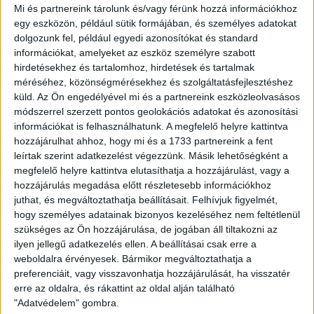
Zsodino elleni Európa-liga-visszavágót, hiszen egy héttel
Mi és partnereink tárolunk és/vagy férünk hozzá információkhoz
ezelőtt 2-1-es vereséget szenvedett a Nagyerdei
egy eszközön, például sütik formájában, és személyes adatokat
Stadionban. Hiába játszottunk a párharc első felvonásán
dolgozunk fel, például egyedi azonosítókat és standard
szinte végig nagy mezőnyfölényben, sajnos nem sikerült a
információkat, amelyeket az eszköz személyre szabott
hirdetésekhez és tartalomhoz, hirdetések és tartalmak
győzelem, így idegenben kellett kiharcolni a továbbjutást.A
méréséhez, közönségmérésekhez és szolgáltatásfejlesztéshez
mérkőzést egyébként a helyszínen tekintette meg Szegedi
küld.
Az Ön engedélyével mi és a partnereink eszközleolvasásos
Zoltán konzul.
módszerrel szerzett pontos geolokációs adatokat és azonosítási
információkat is felhasználhatunk. A megfelelő helyre kattintva
Egész nap szakadt az eső Fehéroroszországban, de a
hozzájárulhat ahhoz, hogy mi és a 1733 partnereink a fent
meccs kezdetére szerencsére elállt. Az összecsapás első
leírtak szerint adatkezelést végezzünk. Másik lehetőségként a
lehetőségére a 6. percig kellett várni, ám Jovanovic ballábas
megfelelő helyre kattintva elutasíthatja a hozzájárulást, vagy a
lövése nem okozott gondot a hazai kapusnak. Néhány
hozzájárulás megadása előtt részletesebb információkhoz
perccel később Szakály lőtte rá messziről, de a Zsodino
juthat, és megváltoztathatja beállításait.
Felhívjuk figyelmét,
hálóőre ismét résen volt. A mieink próbálták beszorítani
hogy személyes adatainak bizonyos kezeléséhez nem feltétlenül
ellenfelüket, komoly helyzetet azonban nem sikerült
szükséges az Ön hozzájárulása, de jogában áll tiltakozni az
kialakítani, az utolsó passzokba rendre hiba csúszott. Ami
ilyen jellegű adatkezelés ellen. A beállításai csak erre a
nekünk nem jött össze, az a fehéroroszoknak igen, a 25.
weboldalra érvényesek. Bármikor megváltoztathatja a
percben megszerezte a vezetést a Zsodino, egy alapvonal
preferenciáit, vagy visszavonhatja hozzájárulását, ha visszatér
közeléből visszagurított labdát laposan lőtt a rövid alsóba
erre az oldalra, és rákattint az oldal alján található
Demidovics. A bekapott gól után próbáltunk nyomást
"Adatvédelem" gombra.