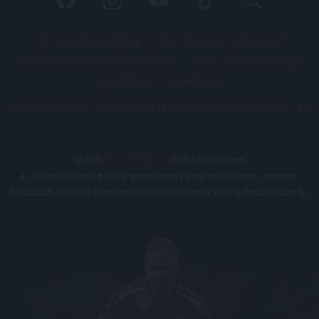
PÁLYARENDSZABÁLYOK
ADATKEZELÉSI TÁJÉKOZATÓ
JOGI ÉS FELHASZNÁLÁSI FELTÉTELEK
LEVÉL A SZERKESZTŐNEK
IMPRESSZUM
KAPCSOLAT
BELSŐ VISSZAÉLÉS-BEJELENTÉSI TÁJÉKOZTATÓ DVSC FUTBALL ZRT.
© 2026
DVSC Futball Zrt.
Minden jog fenntartva.
Az oldalon található írott és képi anyagok csak a forrás megjelölésével, internetes
felhasználás esetén élő hivatkozás elhelyezésével (forrás: dvsc.hu) használhatóak fel.