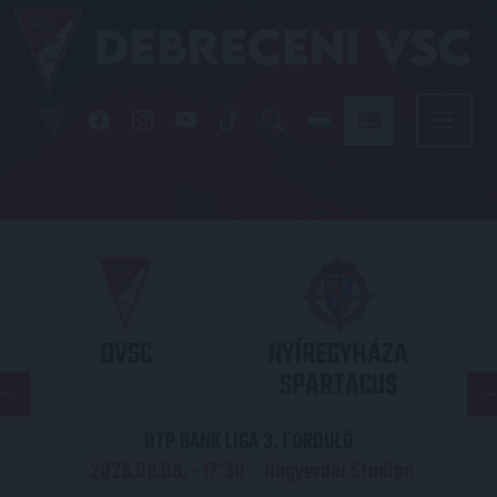
DVSC
NYÍREGYHÁZA
SPARTACUS
OTP BANK LIGA 3. FORDULÓ
2026.08.09. - 17
30
Nagyerdei Stadion
: