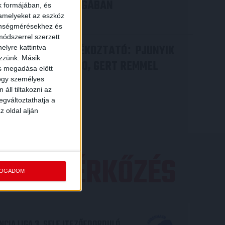
A KONFERENCIA LIGÁBAN
k formájában, és
 amelyeket az eszköz
Bővebben →
zönségmérésekhez és
ódszerrel szerzett
VIDEÓ! SAJTÓTÁJÉKOZTATÓ
PJUNYIK
:
elyre kattintva
ezzünk. Másik
JEREVÁN-DVSC 0-0, GERT REMMEL
ás megadása előtt
ÉRTÉKELÉSE
hogy személyes
áll tiltakozni az
Bővebben →
egváltoztathatja a
z oldal alján
EZŐ MÉRKŐZÉS
FOGADOM
CIA LIGA 3. SELEJTEZŐFDORDULÓ