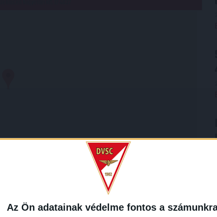
Debrecen Nagyerdei krt. 12 4032
SZLETEK
LIGA
IDÉNY
Az Ön adatainak védelme fontos a számunkr
Európa-liga
2014/2015