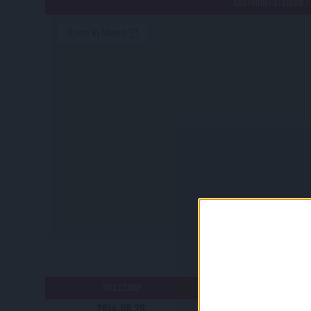
NAGYERDEI STADION /
RÉ
MECCSNAP
IDŐPONT
2014.08.28.
18:30