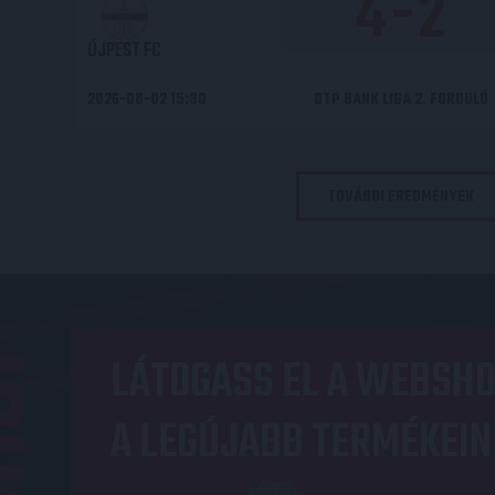
4
-
2
ÚJPEST FC
2026-08-02 15:30
OTP BANK LIGA 2. FORDULÓ
TOVÁBBI EREDMÉNYEK
OP
LÁTOGASS EL A WEBSHO
A LEGÚJABB TERMÉKEIN