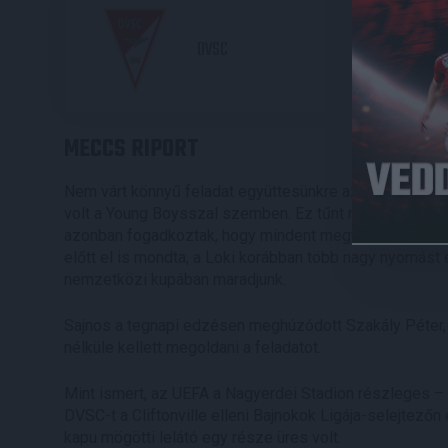
2
DVSC
MECCS RIPORT
Nem várt könnyű feladat együttesünkre az Európa-liga 
volt a Young Boysszal szemben. Ez tűnt nem ledolgozha
azonban fogadkoztak, hogy mindent megtesznek, és K
előtt el is mondta, a Loki korábban több nagy nyomást el
nemzetközi kupában maradjunk.
Sajnos a tegnapi edzésen meghúzódott Szakály Péter, a
nélküle kellett megoldani a feladatot.
Mint ismert, az UEFA a Nagyerdei Stadion részleges – a
DVSC-t a Cliftonville elleni Bajnokok Ligája-selejtezőn
kapu mögötti lelátó egy része üres volt.