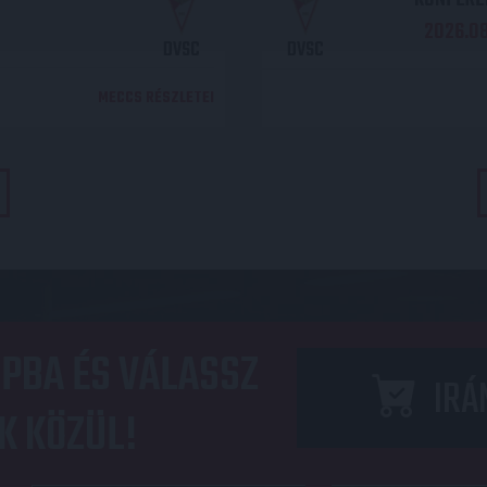
2026.08.
DVSC
DVSC
MECCS RÉSZLETEI
PBA ÉS VÁLASSZ
IRÁ
K KÖZÜL!