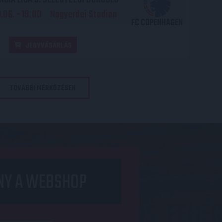
06. - 19
00
Nagyerdei Stadion
:
FC COPENHAGEN
JEGYVÁSÁRLÁS
TOVÁBBI MÉRKŐZÉSEK
NY A WEBSHOP