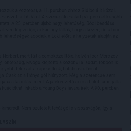
zzük a vezetést, a 11. percben ehhez Sidibe állt közel,
ecsúszott a labdáról. A szenegáli csatárt pár perccel később
 intett. A 25. percben újabb nagy lehetőség, Bódi beadása
gyik vendég védőn, sokan úgy látták, hogy a kezén, de a bíró
b lehetőségek adódtak a Loki előtt, a helyzetek alapján az
 Norbert, mert fájt a combközelítője, helyén Igor Morozov
gy lehetőség, Mvogo kiejtette a kezéből a labdát, többen is
 nagyobb fokozatra kapcsoltunk, hatalmas elánnal
uja. Csak az a fránya gól hiányzott. Még a szerencse sem
úgása a kapufára ment. A játékvezető sem a Lokit támogatta,
zituációknál inkább a Young Boys javára ítélt. A 90. percben
 kimaradt. Nem született tehát gól a visszavágón, így a
LYSZÍN