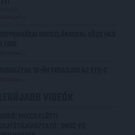
ITT!
2026.08.04.
Bővebben →
KOPPENHÁGAI OROSZLÁNOKKAL KÜZD MEG
A LOKI
Bővebben →
AUGUSZTUS 16-ÁN FOGADJUK AZ ETO-T
Bővebben →
LEGÚJABB VIDEÓK
VIDEÓ! MECCS ELŐTTI
SAJTÓTÁJÉKOZTATÓ
DVSC-FC
: