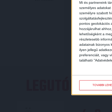
Mi és partnereink tá
személyes adatokat d
személyre szabott h
szolgáltatásfejleszté
pontos geolokációs a
hozzájárulhat ahhoz,
lehetőségként a megf
részletesebb informác
adatainak bizonyos k
ilyen jellegű adatke
preferenciáit, vagy v
található "Adatvéde
LEGUTÓBBI E
TOVÁBBI LEH