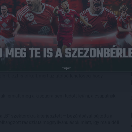
014.08.28.
0
-
0
Young Boys
Full Time
rájátszásának visszavágóján, ugyanis kétgólos hátrányban
tatlannak, bár kétségkívül rendkívül nehéz, a játékosaink
ondás Elemér is bízott csapatában. Szakvezetőnk a meccs
bírt, ezt is el kell, mert az utolsó lehetőség, hogy
ki emiatt még a kispadra sem tudott leülni, a csapatnak
 „B” szektorokra kiterjesztett – bezárásával sújtotta a
 elhangzott rasszista megnyilvánulások miatt, így ma a déli