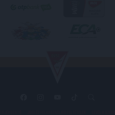
 TÁJÉKOZATÓ
JOGI ÉS FELHASZNÁLÁSI FELTÉTELEK
LEVÉL A SZER