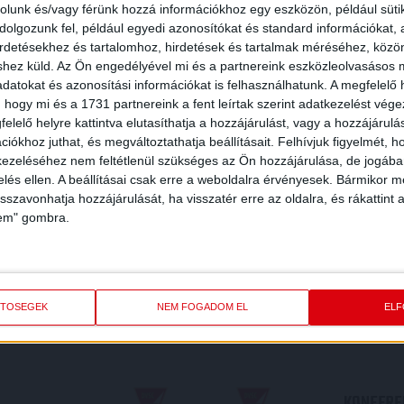
rolunk és/vagy férünk hozzá információkhoz egy eszközön, például süti
olgozunk fel, például egyedi azonosítókat és standard információkat,
irdetésekhez és tartalomhoz, hirdetések és tartalmak méréséhez, kö
shez küld.
Az Ön engedélyével mi és a partnereink eszközleolvasásos m
datokat és azonosítási információkat is felhasználhatunk. A megfelelő h
 hogy mi és a 1731 partnereink a fent leírtak szerint adatkezelést vég
elelő helyre kattintva elutasíthatja a hozzájárulást, vagy a hozzájárul
iókhoz juthat, és megváltoztathatja beállításait.
Felhívjuk figyelmét, 
ezeléséhez nem feltétlenül szükséges az Ön hozzájárulása, de jogában 
zelés ellen. A beállításai csak erre a weboldalra érvényesek. Bármikor m
isszavonhatja hozzájárulását, ha visszatér erre az oldalra, és rákattint a
lem" gombra.
REDMÉNY
KÖVETK
ETŐSÉGEK
NEM FOGADOM EL
EL
KONFEREN