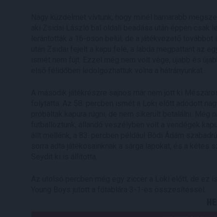
Nagy küzdelmet vívtunk, hogy minél hamarabb megszere
aki Zsidai László bal oldali beadása után éppen csak l
lerántották a 16-oson belül, de a játékvezető továbbot
után Zsidai fejelt a kapu felé, a labda megpattant az e
ismét nem fújt. Ezzel még nem volt vége, újabb és újab
első félidőben ledolgozhattuk volna a hátrányunkat.
A második játékrészre sajnos már nem jött ki Mészáros
folytatta. Az 58. percben ismét a Loki előtt adódott na
próbáltak kapura rúgni, de nem sikerült betalálni. Még
futballoztunk, állandó veszélyben volt a vendégek kap
állt mellénk, a 83. percben például Bódi Ádám szabadr
sorra adta játékosainknak a sárga lapokat, és a kétes s
Seydit ki is állította.
Az utolsó percben még egy ziccer a Loki előtt, de ez is
Young Boys jutott a főtáblára 3-1-es összesítéssel.
HE