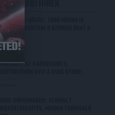
LEGUTÓBBI HÍREK
RENDKÍVÜLI HŐSÉG
TÖBB MÓDON IS
:
IGYEKSZIK SEGÍTENI A SZURKOLÓKAT A
DVSC
2026.08.06.
Bővebben →
MEGÚJULT AZ AJÁNDÉKBOLT,
CSÜTÖRTÖKÖN NYIT A DVSC STORE!
2026.08.05.
Bővebben →
DVSC-COPENHAGEN
ELINDULT
:
JEGYÉRTÉKESÍTÉS, MINDEN TUDNIVALÓ