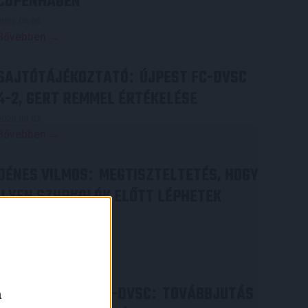
COPENHAGEN
2026.08.05.
Bővebben →
SAJTÓTÁJÉKOZTATÓ
ÚJPEST FC-DVSC
:
4-2, GERT REMMEL ÉRTÉKELÉSE
2026.08.03.
Bővebben →
DÉNES VILMOS
MEGTISZTELTETÉS, HOGY
:
ILYEN SZURKOLÓK ELŐTT LÉPHETEK
PÁLYÁRA
2026.07.31.
Bővebben →
PJUNYIK JEREVÁN-DVSC
TOVÁBBJUTÁS
:
a