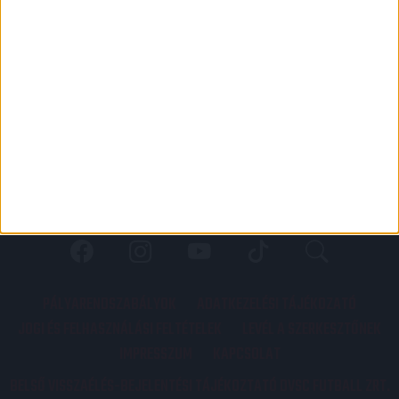
PÁLYARENDSZABÁLYOK
ADATKEZELÉSI TÁJÉKOZATÓ
JOGI ÉS FELHASZNÁLÁSI FELTÉTELEK
LEVÉL A SZERKESZTŐNEK
IMPRESSZUM
KAPCSOLAT
BELSŐ VISSZAÉLÉS-BEJELENTÉSI TÁJÉKOZTATÓ DVSC FUTBALL ZRT.