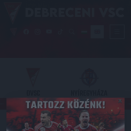
DVSC
NYÍREGYHÁZA
×
SPARTACUS
OTP BANK LIGA 3. FORDULÓ
2026.08.09. - 17
30
Nagyerdei Stadion
: