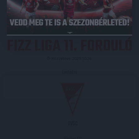
JEGYVÁSÁRLÁS
FIZZ LIGA 11. FORDULÓ
Közzétéve: 2025.10.26.
Eredmény
DVSC