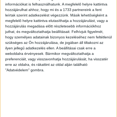
információkat is felhasználhatunk. A megfelelő helyre kattintva
hozzájárulhat ahhoz, hogy mi és a 1733 partnereink a fent
leírtak szerint adatkezelést végezzünk. Másik lehetőségként a
megfelelő helyre kattintva elutasíthatja a hozzájárulást, vagy a
hozzájárulás megadása előtt részletesebb információkhoz
juthat, és megváltoztathatja beállításait.
Felhívjuk figyelmét,
hogy személyes adatainak bizonyos kezeléséhez nem feltétlenül
szükséges az Ön hozzájárulása, de jogában áll tiltakozni az
ilyen jellegű adatkezelés ellen. A beállításai csak erre a
weboldalra érvényesek. Bármikor megváltoztathatja a
preferenciáit, vagy visszavonhatja hozzájárulását, ha visszatér
RÉSZLETEK
erre az oldalra, és rákattint az oldal alján található
"Adatvédelem" gombra.
MECCSNAP
IDŐPONT
LIGA
IDÉNY
2025.10.26.
15:00
Fizz Liga
2025/2026
LEGUTÓBBI HÍREK