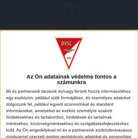
Újpest FC
2025.10.26.
5
-
2
Full Time
Az Ön adatainak védelme fontos a
számunkra
HELYSZÍN
Mi és partnereink tárolunk és/vagy férünk hozzá információkhoz
egy eszközön, például sütik formájában, és személyes adatokat
NAGYERDEI STADION /
Debrecen Nagyerdei krt. 12 4032
dolgozunk fel, például egyedi azonosítókat és standard
információkat, amelyeket az eszköz személyre szabott
hirdetésekhez és tartalomhoz, hirdetések és tartalmak
méréséhez, közönségmérésekhez és szolgáltatásfejlesztéshez
küld.
Az Ön engedélyével mi és a partnereink eszközleolvasásos
módszerrel szerzett pontos geolokációs adatokat és azonosítási