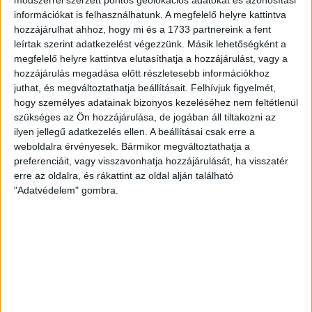
információkat is felhasználhatunk. A megfelelő helyre kattintva
hozzájárulhat ahhoz, hogy mi és a 1733 partnereink a fent
leírtak szerint adatkezelést végezzünk. Másik lehetőségként a
megfelelő helyre kattintva elutasíthatja a hozzájárulást, vagy a
hozzájárulás megadása előtt részletesebb információkhoz
juthat, és megváltoztathatja beállításait.
Felhívjuk figyelmét,
hogy személyes adatainak bizonyos kezeléséhez nem feltétlenül
szükséges az Ön hozzájárulása, de jogában áll tiltakozni az
ilyen jellegű adatkezelés ellen. A beállításai csak erre a
weboldalra érvényesek. Bármikor megváltoztathatja a
preferenciáit, vagy visszavonhatja hozzájárulását, ha visszatér
RÉSZLETEK
erre az oldalra, és rákattint az oldal alján található
"Adatvédelem" gombra.
MECCSNAP
IDŐPONT
LIGA
IDÉNY
2026.02.07.
14:45
Fizz Liga
2025/2026
LEGUTÓBBI HÍREK