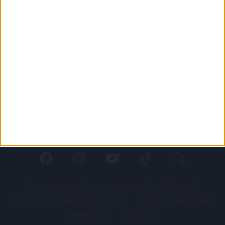
PÁLYARENDSZABÁLYOK
ADATKEZELÉSI TÁJÉKOZATÓ
JOGI ÉS FELHASZNÁLÁSI FELTÉTELEK
LEVÉL A SZERKESZTŐNEK
IMPRESSZUM
KAPCSOLAT