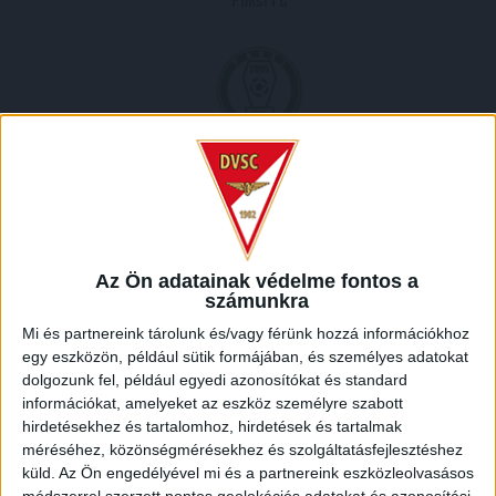
Paksi FC
2026.02.07.
1
-
0
Full Time
Az Ön adatainak védelme fontos a
számunkra
HELYSZÍN
Mi és partnereink tárolunk és/vagy férünk hozzá információkhoz
NAGYERDEI STADION /
Debrecen Nagyerdei krt. 12 4032
egy eszközön, például sütik formájában, és személyes adatokat
dolgozunk fel, például egyedi azonosítókat és standard
információkat, amelyeket az eszköz személyre szabott
hirdetésekhez és tartalomhoz, hirdetések és tartalmak
méréséhez, közönségmérésekhez és szolgáltatásfejlesztéshez
küld.
Az Ön engedélyével mi és a partnereink eszközleolvasásos
módszerrel szerzett pontos geolokációs adatokat és azonosítási