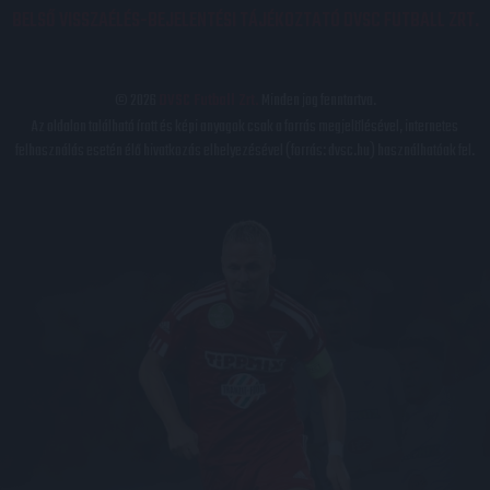
BELSŐ VISSZAÉLÉS-BEJELENTÉSI TÁJÉKOZTATÓ DVSC FUTBALL ZRT.
© 2026
DVSC Futball Zrt.
Minden jog fenntartva.
Az oldalon található írott és képi anyagok csak a forrás megjelölésével, internetes
felhasználás esetén élő hivatkozás elhelyezésével (forrás: dvsc.hu) használhatóak fel.