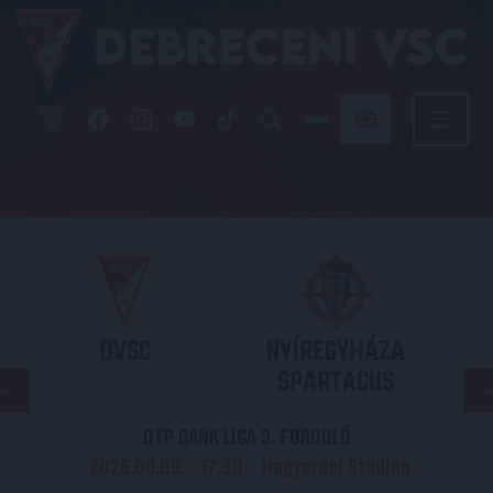
DVSC
NYÍREGYHÁZA
SPARTACUS
OTP BANK LIGA 3. FORDULÓ
2026.08.09. - 17
30
Nagyerdei Stadion
: