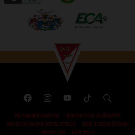
PÁLYARENDSZABÁLYOK
ADATKEZELÉSI TÁJÉKOZATÓ
JOGI ÉS FELHASZNÁLÁSI FELTÉTELEK
LEVÉL A SZERKESZTŐNEK
IMPRESSZUM
KAPCSOLAT