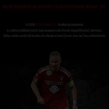
BELSŐ VISSZAÉLÉS-BEJELENTÉSI TÁJÉKOZTATÓ DVSC FUTBALL ZRT.
© 2026
DVSC Futball Zrt.
Minden jog fenntartva.
Az oldalon található írott és képi anyagok csak a forrás megjelölésével, internetes
felhasználás esetén élő hivatkozás elhelyezésével (forrás: dvsc.hu) használhatóak fel.