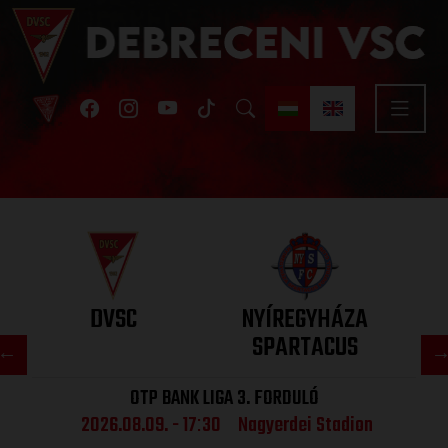
DVSC
NYÍREGYHÁZA
SPARTACUS
OTP BANK LIGA 3. FORDULÓ
2026.08.09. - 17
30
Nagyerdei Stadion
: