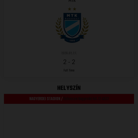
MTK
2026.02.27.
2
-
2
Full Time
HELYSZÍN
NAGYERDEI STADION /
Debrecen Nagyerdei krt. 12 4032