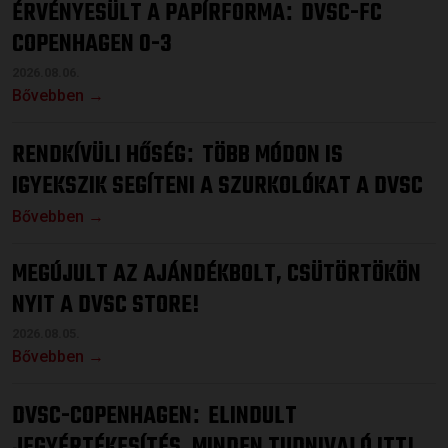
ÉRVÉNYESÜLT A PAPÍRFORMA
DVSC-FC
:
COPENHAGEN 0-3
2026.08.06.
Bővebben →
RENDKÍVÜLI HŐSÉG
TÖBB MÓDON IS
:
IGYEKSZIK SEGÍTENI A SZURKOLÓKAT A DVSC
Bővebben →
MEGÚJULT AZ AJÁNDÉKBOLT, CSÜTÖRTÖKÖN
NYIT A DVSC STORE!
2026.08.05.
Bővebben →
DVSC-COPENHAGEN
ELINDULT
:
JEGYÉRTÉKESÍTÉS, MINDEN TUDNIVALÓ ITT!