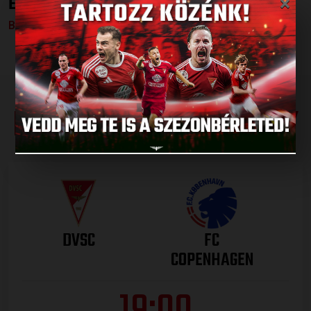
×
ÉRTÉKELÉSE
Bővebben →
LEGUTÓBBI EREDMÉNY
DVSC
FC
COPENHAGEN