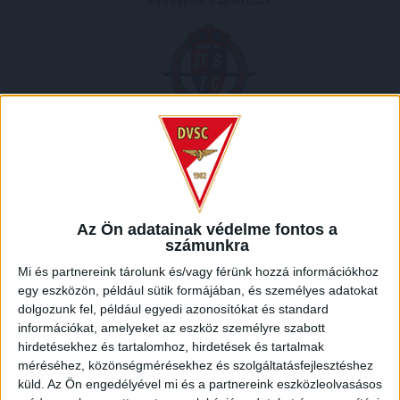
Nyíregyháza Spartacus
2013.09.04.
3
-
0
Full Time
Az Ön adatainak védelme fontos a
számunkra
MECCS RIPORT
Mi és partnereink tárolunk és/vagy férünk hozzá információkhoz
egy eszközön, például sütik formájában, és személyes adatokat
dolgozunk fel, például egyedi azonosítókat és standard
HELYSZÍN
információkat, amelyeket az eszköz személyre szabott
NAGYERDEI STADION /
Debrecen Nagyerdei krt. 12 4032
hirdetésekhez és tartalomhoz, hirdetések és tartalmak
méréséhez, közönségmérésekhez és szolgáltatásfejlesztéshez
küld.
Az Ön engedélyével mi és a partnereink eszközleolvasásos