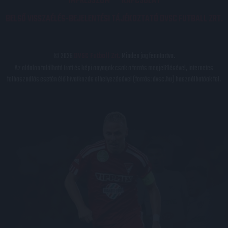
IMPRESSZUM
KAPCSOLAT
BELSŐ VISSZAÉLÉS-BEJELENTÉSI TÁJÉKOZTATÓ DVSC FUTBALL ZRT.
© 2026
DVSC Futball Zrt.
Minden jog fenntartva.
Az oldalon található írott és képi anyagok csak a forrás megjelölésével, internetes
felhasználás esetén élő hivatkozás elhelyezésével (forrás: dvsc.hu) használhatóak fel.