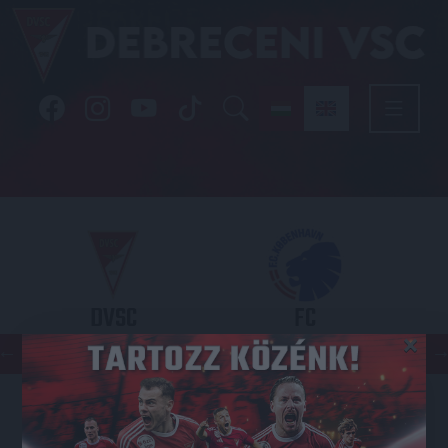
DVSC
FC
×
COPENHAGEN
KONFERENCIA LIGA 3. SELEJTEZŐFDORDULÓ
2026.08.06. - 19
00
Nagyerdei Stadion
: