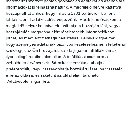
módszerrel szerzett pontos geolokációs adatokat és azonosítási
információkat is felhasználhatunk. A megfelelő helyre kattintva
hozzájárulhat ahhoz, hogy mi és a 1731 partnereink a fent
leírtak szerint adatkezelést végezzünk. Másik lehetőségként a
megfelelő helyre kattintva elutasíthatja a hozzájárulást, vagy a
hozzájárulás megadása előtt részletesebb információkhoz
juthat, és megváltoztathatja beállításait.
Felhívjuk figyelmét,
hogy személyes adatainak bizonyos kezeléséhez nem feltétlenül
szükséges az Ön hozzájárulása, de jogában áll tiltakozni az
ilyen jellegű adatkezelés ellen. A beállításai csak erre a
weboldalra érvényesek. Bármikor megváltoztathatja a
preferenciáit, vagy visszavonhatja hozzájárulását, ha visszatér
erre az oldalra, és rákattint az oldal alján található
"Adatvédelem" gombra.
RÉSZLETEK
MECCSNAP
IDŐPONT
LIGA
IDÉNY
2013.09.04.
14:30
Ligakupa
2013/2014