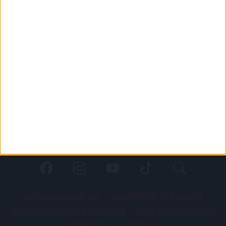
PÁLYARENDSZABÁLYOK
ADATKEZELÉSI TÁJÉKOZATÓ
JOGI ÉS FELHASZNÁLÁSI FELTÉTELEK
LEVÉL A SZERKESZTŐNEK