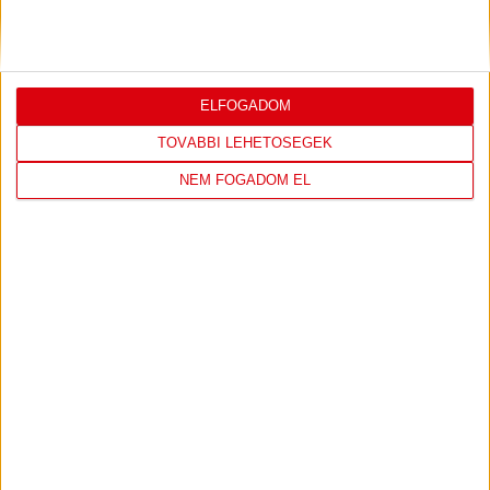
19
:
00
2026-08-
KONFERENCIA LIGA 3.
MECCS
ELFOGADOM
06 19:00
SELEJTEZŐFDORDULÓ
RÉSZLETEI
TOVÁBBI LEHETŐSÉGEK
NEM FOGADOM EL
TOVÁBBI EREDMÉNYEK
KÖVETKEZŐ MÉRKŐZÉS