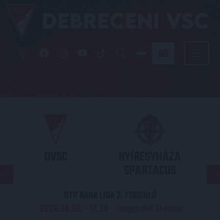
DVSC
NYÍREGYHÁZA
SPARTACUS
OTP BANK LIGA 3. FORDULÓ
2026.08.09. - 17
30
Nagyerdei Stadion
: