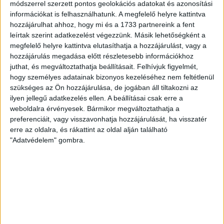
módszerrel szerzett pontos geolokációs adatokat és azonosítási
információkat is felhasználhatunk. A megfelelő helyre kattintva
hozzájárulhat ahhoz, hogy mi és a 1733 partnereink a fent
leírtak szerint adatkezelést végezzünk. Másik lehetőségként a
megfelelő helyre kattintva elutasíthatja a hozzájárulást, vagy a
hozzájárulás megadása előtt részletesebb információkhoz
juthat, és megváltoztathatja beállításait.
Felhívjuk figyelmét,
hogy személyes adatainak bizonyos kezeléséhez nem feltétlenül
szükséges az Ön hozzájárulása, de jogában áll tiltakozni az
ilyen jellegű adatkezelés ellen. A beállításai csak erre a
weboldalra érvényesek. Bármikor megváltoztathatja a
preferenciáit, vagy visszavonhatja hozzájárulását, ha visszatér
erre az oldalra, és rákattint az oldal alján található
"Adatvédelem" gombra.
RÉSZLETEK
MECCSNAP
IDŐPONT
LIGA
IDÉNY
2008.10.01.
16:00
Ligakupa
2008/2009
LEGUTÓBBI HÍREK