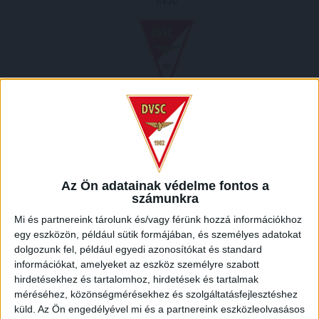
DVSC
2008.10.01.
16
00
:
Előnézet
Az Ön adatainak védelme fontos a
számunkra
HELYSZÍN
Mi és partnereink tárolunk és/vagy férünk hozzá információkhoz
DVTK STADION /
DVTK Stadion, 61, Andrássy utca, Gorkij-telep, Bulgárföld, Miskolc,
egy eszközön, például sütik formájában, és személyes adatokat
Miskolci járás, Borsod-Abaúj-Zemplén megye, Észak-Magyarország, Alföld és Észak,
dolgozunk fel, például egyedi azonosítókat és standard
3533, Magyarország
információkat, amelyeket az eszköz személyre szabott
hirdetésekhez és tartalomhoz, hirdetések és tartalmak
méréséhez, közönségmérésekhez és szolgáltatásfejlesztéshez
küld.
Az Ön engedélyével mi és a partnereink eszközleolvasásos