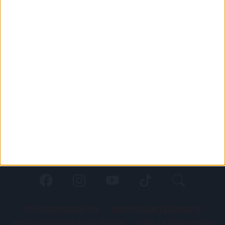
PÁLYARENDSZABÁLYOK
ADATKEZELÉSI TÁJÉKOZATÓ
JOGI ÉS FELHASZNÁLÁSI FELTÉTELEK
LEVÉL A SZERKESZTŐNEK