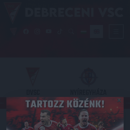
DVSC
NYÍREGYHÁZA
×
SPARTACUS
OTP BANK LIGA 3. FORDULÓ
2026.08.09. - 17
30
Nagyerdei Stadion
: