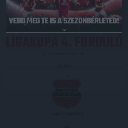
JEGYVÁSÁRLÁS
LIGAKUPA 4. FORDULÓ
Közzétéve: 2008.02.16.
Eredmény
Kispest-Honvéd FC