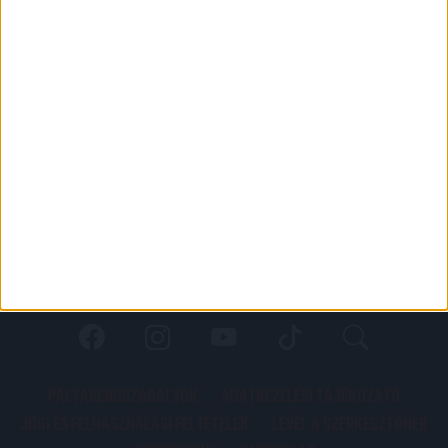
PÁLYARENDSZABÁLYOK
ADATKEZELÉSI TÁJÉKOZATÓ
JOGI ÉS FELHASZNÁLÁSI FELTÉTELEK
LEVÉL A SZERKESZTŐNEK