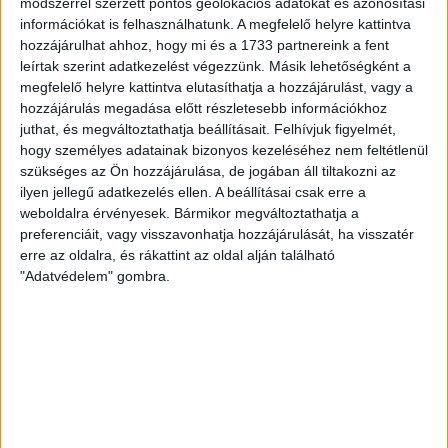
módszerrel szerzett pontos geolokációs adatokat és azonosítási
információkat is felhasználhatunk. A megfelelő helyre kattintva
hozzájárulhat ahhoz, hogy mi és a 1733 partnereink a fent
leírtak szerint adatkezelést végezzünk. Másik lehetőségként a
megfelelő helyre kattintva elutasíthatja a hozzájárulást, vagy a
hozzájárulás megadása előtt részletesebb információkhoz
juthat, és megváltoztathatja beállításait.
Felhívjuk figyelmét,
hogy személyes adatainak bizonyos kezeléséhez nem feltétlenül
szükséges az Ön hozzájárulása, de jogában áll tiltakozni az
ilyen jellegű adatkezelés ellen. A beállításai csak erre a
weboldalra érvényesek. Bármikor megváltoztathatja a
preferenciáit, vagy visszavonhatja hozzájárulását, ha visszatér
erre az oldalra, és rákattint az oldal alján található
RÉSZLETEK
"Adatvédelem" gombra.
MECCSNAP
IDŐPONT
LIGA
IDÉNY
2008.02.16.
12:00
Ligakupa
2007/2008
LEGUTÓBBI HÍREK