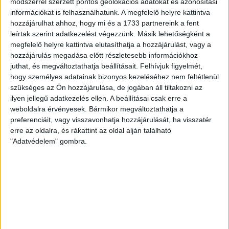
módszerrel szerzett pontos geolokációs adatokat és azonosítási
információkat is felhasználhatunk. A megfelelő helyre kattintva
hozzájárulhat ahhoz, hogy mi és a 1733 partnereink a fent
leírtak szerint adatkezelést végezzünk. Másik lehetőségként a
megfelelő helyre kattintva elutasíthatja a hozzájárulást, vagy a
hozzájárulás megadása előtt részletesebb információkhoz
juthat, és megváltoztathatja beállításait.
Felhívjuk figyelmét,
hogy személyes adatainak bizonyos kezeléséhez nem feltétlenül
szükséges az Ön hozzájárulása, de jogában áll tiltakozni az
ilyen jellegű adatkezelés ellen. A beállításai csak erre a
weboldalra érvényesek. Bármikor megváltoztathatja a
preferenciáit, vagy visszavonhatja hozzájárulását, ha visszatér
erre az oldalra, és rákattint az oldal alján található
RÉSZLETEK
"Adatvédelem" gombra.
MECCSNAP
IDŐPONT
LIGA
IDÉNY
2007.09.19.
17:00
Ligakupa
2007/2008
LEGUTÓBBI HÍREK