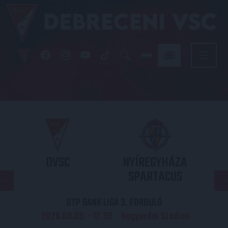
DVSC
NYÍREGYHÁZA
SPARTACUS
OTP BANK LIGA 3. FORDULÓ
2026.08.09. - 17
30
Nagyerdei Stadion
: