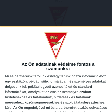
DVSC
2007.09.19.
1
-
1
Full Time
Az Ön adatainak védelme fontos a
számunkra
HELYSZÍN
Mi és partnereink tárolunk és/vagy férünk hozzá információkhoz
SZUSZA FERENC STADION /
Megyeri út, Juharliget, Újpest, IV. kerület, Budapest,
egy eszközön, például sütik formájában, és személyes adatokat
Közép-Magyarország, 1044, Magyarország
dolgozunk fel, például egyedi azonosítókat és standard
információkat, amelyeket az eszköz személyre szabott
hirdetésekhez és tartalomhoz, hirdetések és tartalmak
méréséhez, közönségmérésekhez és szolgáltatásfejlesztéshez
küld.
Az Ön engedélyével mi és a partnereink eszközleolvasásos