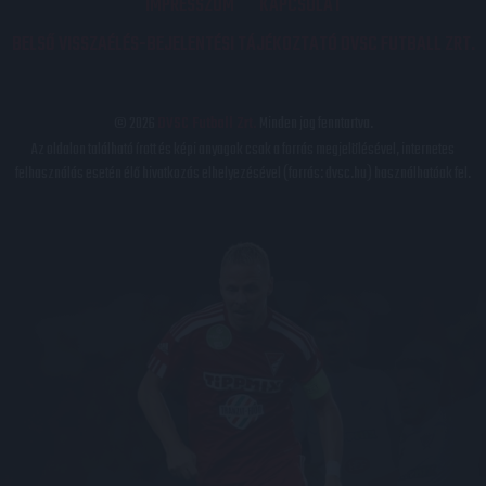
IMPRESSZUM
KAPCSOLAT
BELSŐ VISSZAÉLÉS-BEJELENTÉSI TÁJÉKOZTATÓ DVSC FUTBALL ZRT.
© 2026
DVSC Futball Zrt.
Minden jog fenntartva.
Az oldalon található írott és képi anyagok csak a forrás megjelölésével, internetes
felhasználás esetén élő hivatkozás elhelyezésével (forrás: dvsc.hu) használhatóak fel.