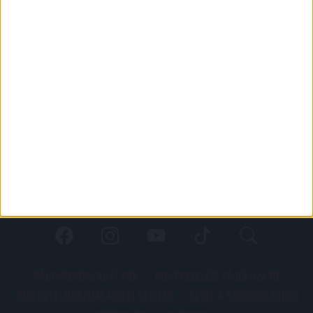
PÁLYARENDSZABÁLYOK
ADATKEZELÉSI TÁJÉKOZATÓ
JOGI ÉS FELHASZNÁLÁSI FELTÉTELEK
LEVÉL A SZERKESZTŐNEK