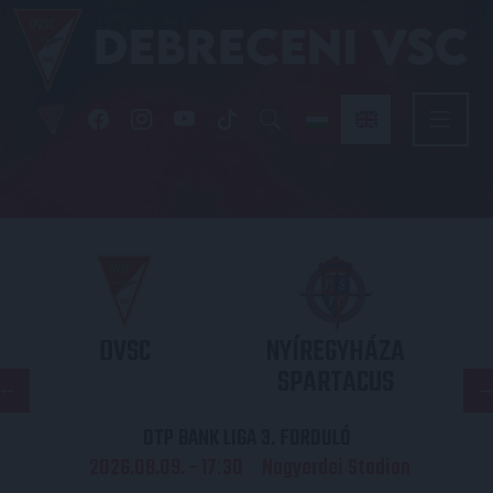
DVSC
NYÍREGYHÁZA
SPARTACUS
OTP BANK LIGA 3. FORDULÓ
2026.08.09. - 17
30
Nagyerdei Stadion
: