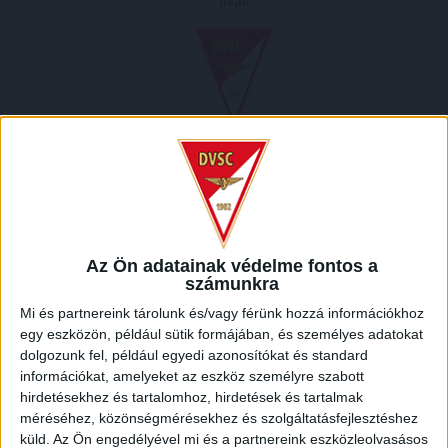
DVSC
2011.11.16.
0
-
1
Full Time
Az Ön adatainak védelme fontos a
MECCS RIPORT
számunkra
Mi és partnereink tárolunk és/vagy férünk hozzá információkhoz
egy eszközön, például sütik formájában, és személyes adatokat
HELYSZÍN
dolgozunk fel, például egyedi azonosítókat és standard
információkat, amelyeket az eszköz személyre szabott
DVTK STADION /
DVTK Stadion, 61, Andrássy utca, Gorkij-telep, Bulgárföld, Miskolc,
hirdetésekhez és tartalomhoz, hirdetések és tartalmak
Miskolci járás, Borsod-Abaúj-Zemplén megye, Észak-Magyarország, Alföld és Észak,
méréséhez, közönségmérésekhez és szolgáltatásfejlesztéshez
3533, Magyarország
küld.
Az Ön engedélyével mi és a partnereink eszközleolvasásos