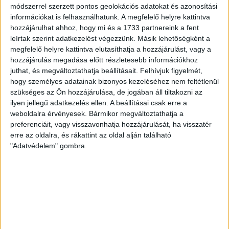
módszerrel szerzett pontos geolokációs adatokat és azonosítási
információkat is felhasználhatunk. A megfelelő helyre kattintva
hozzájárulhat ahhoz, hogy mi és a 1733 partnereink a fent
leírtak szerint adatkezelést végezzünk. Másik lehetőségként a
megfelelő helyre kattintva elutasíthatja a hozzájárulást, vagy a
hozzájárulás megadása előtt részletesebb információkhoz
juthat, és megváltoztathatja beállításait.
Felhívjuk figyelmét,
hogy személyes adatainak bizonyos kezeléséhez nem feltétlenül
szükséges az Ön hozzájárulása, de jogában áll tiltakozni az
ilyen jellegű adatkezelés ellen. A beállításai csak erre a
weboldalra érvényesek. Bármikor megváltoztathatja a
preferenciáit, vagy visszavonhatja hozzájárulását, ha visszatér
erre az oldalra, és rákattint az oldal alján található
"Adatvédelem" gombra.
RÉSZLETEK
MECCSNAP
IDŐPONT
LIGA
IDÉNY
2011.11.16.
15:30
Ligakupa
2011/2012