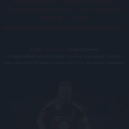
PÁLYARENDSZABÁLYOK
ADATKEZELÉSI TÁJÉKOZATÓ
JOGI ÉS FELHASZNÁLÁSI FELTÉTELEK
LEVÉL A SZERKESZTŐNEK
IMPRESSZUM
KAPCSOLAT
BELSŐ VISSZAÉLÉS-BEJELENTÉSI TÁJÉKOZTATÓ DVSC FUTBALL ZRT.
© 2026
DVSC Futball Zrt.
Minden jog fenntartva.
Az oldalon található írott és képi anyagok csak a forrás megjelölésével, internetes
felhasználás esetén élő hivatkozás elhelyezésével (forrás: dvsc.hu) használhatóak fel.