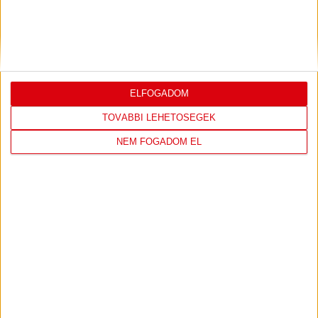
DVSC
FC
COPENHAGEN
0
-
3
ELFOGADOM
2026-08-
KONFERENCIA LIGA 3.
MECCS
TOVÁBBI LEHETŐSÉGEK
06 19:00
SELEJTEZŐFDORDULÓ
RÉSZLETEI
NEM FOGADOM EL
TOVÁBBI EREDMÉNYEK
KÖVETKEZŐ MÉRKŐZÉS