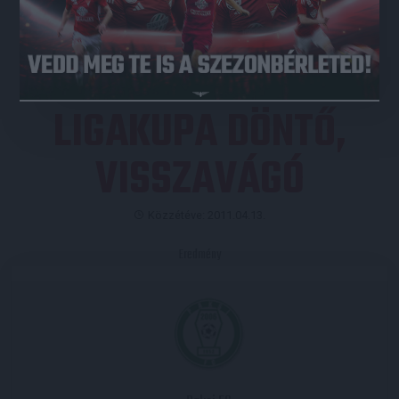
JEGYVÁSÁRLÁS
LIGAKUPA DÖNTŐ,
VISSZAVÁGÓ
Közzétéve: 2011.04.13.
Eredmény