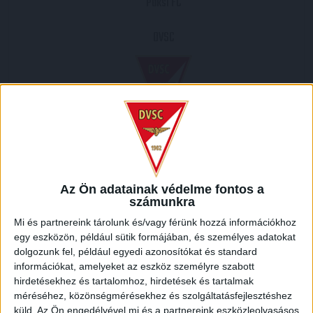
Paksi FC
DVSC
2011.04.13.
3
-
0
Az Ön adatainak védelme fontos a
Full Time
számunkra
Mi és partnereink tárolunk és/vagy férünk hozzá információkhoz
MECCS RIPORT
egy eszközön, például sütik formájában, és személyes adatokat
dolgozunk fel, például egyedi azonosítókat és standard
információkat, amelyeket az eszköz személyre szabott
HELYSZÍN
hirdetésekhez és tartalomhoz, hirdetések és tartalmak
méréséhez, közönségmérésekhez és szolgáltatásfejlesztéshez
PAKSI FC STADION /
Október 6. tér, Kaszaháza, Zalaegerszeg, Zalaegerszegi járás,
küld.
Az Ön engedélyével mi és a partnereink eszközleolvasásos