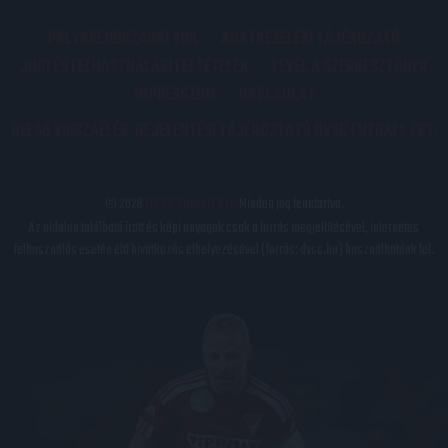
PÁLYARENDSZABÁLYOK
ADATKEZELÉSI TÁJÉKOZATÓ
JOGI ÉS FELHASZNÁLÁSI FELTÉTELEK
LEVÉL A SZERKESZTŐNEK
IMPRESSZUM
KAPCSOLAT
BELSŐ VISSZAÉLÉS-BEJELENTÉSI TÁJÉKOZTATÓ DVSC FUTBALL ZRT.
© 2026
DVSC Futball Zrt.
Minden jog fenntartva.
Az oldalon található írott és képi anyagok csak a forrás megjelölésével, internetes
felhasználás esetén élő hivatkozás elhelyezésével (forrás: dvsc.hu) használhatóak fel.