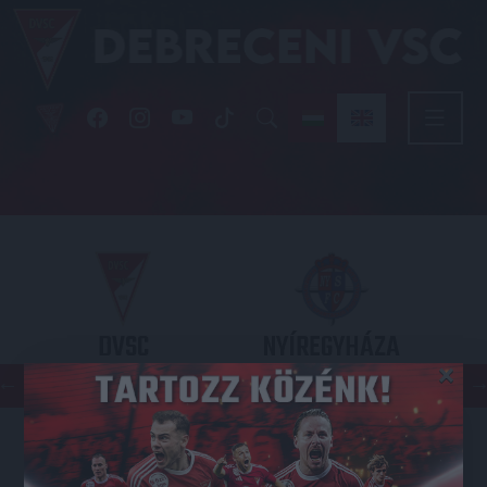
DVSC
NYÍREGYHÁZA
×
SPARTACUS
OTP BANK LIGA 3. FORDULÓ
2026.08.09. - 17
30
Nagyerdei Stadion
: