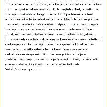
Zala megye, Nyugat-Dunántúl, Dunántúl, 8900, Magyarország
módszerrel szerzett pontos geolokációs adatokat és azonosítási
információkat is felhasználhatunk. A megfelelő helyre kattintva
hozzájárulhat ahhoz, hogy mi és a 1733 partnereink a fent
leírtak szerint adatkezelést végezzünk. Másik lehetőségként a
megfelelő helyre kattintva elutasíthatja a hozzájárulást, vagy a
hozzájárulás megadása előtt részletesebb információkhoz
juthat, és megváltoztathatja beállításait.
Felhívjuk figyelmét,
hogy személyes adatainak bizonyos kezeléséhez nem feltétlenül
szükséges az Ön hozzájárulása, de jogában áll tiltakozni az
ilyen jellegű adatkezelés ellen. A beállításai csak erre a
weboldalra érvényesek. Bármikor megváltoztathatja a
preferenciáit, vagy visszavonhatja hozzájárulását, ha visszatér
erre az oldalra, és rákattint az oldal alján található
"Adatvédelem" gombra.
RÉSZLETEK
MECCSNAP
IDŐPONT
LIGA
IDÉNY