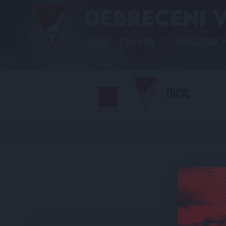
HÍREK
CSAPATOK
MÉRKŐZÉSEK
DVSC
E