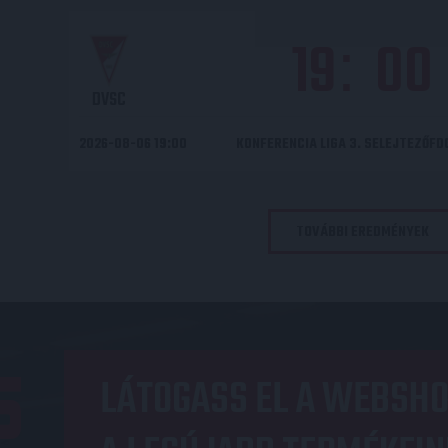
19
00
:
DVSC
2026-08-06 19:00
KONFERENCIA LIGA 3. SELEJTEZŐF
TOVÁBBI EREDMÉNYEK
OP
LÁTOGASS EL A WEBSHO