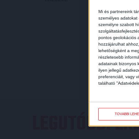
Mi és partnereink tá
személyes adatokat d
személyre szabott h
szolgáltatásfejleszté
pontos geolokációs a
hozzájárulhat ahhoz,
lehetőségként a megf
részletesebb informác
adatainak bizonyos k
ilyen jellegű adatke
preferenciáit, vagy v
található "Adatvéde
LEGUTÓBBI E
TOVÁBBI LEH