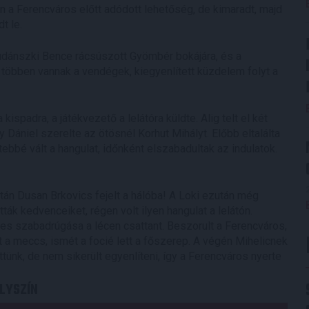
án a Ferencváros előtt adódott lehetőség, de kimaradt, majd
t le.
udánszki Bence rácsúszott Gyömbér bokájára, és a
y többen vannak a vendégek, kiegyenlített küzdelem folyt a
.
spadra, a játékvezető a lelátóra küldte. Alig telt el két
Dániel szerelte az ötösnél Korhut Mihályt. Előbb eltalálta
tebbé vált a hangulat, időnként elszabadultak az indulatok.
tán Dusan Brkovics fejelt a hálóba! A Loki ezután még
ták kedvenceiket, régen volt ilyen hangulat a lelátón.
s szabadrúgása a lécen csattant. Beszorult a Ferencváros,
 a meccs, ismét a focié lett a főszerep. A végén Mihelicnek
tünk, de nem sikerült egyenlíteni, így a Ferencváros nyerte
LYSZÍN