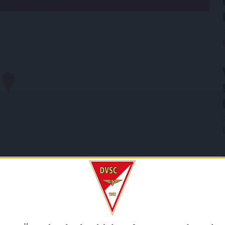
Debrecen Nagyerdei krt. 12 4032
SZLETEK
LIGA
IDÉNY
Ligakupa
2014/2015