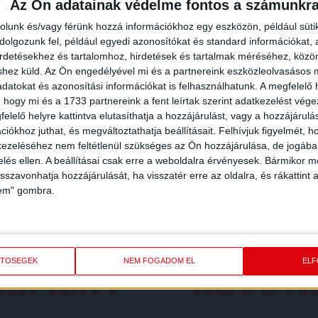
Az Ön adatainak védelme fontos a számunkr
rolunk és/vagy férünk hozzá információkhoz egy eszközön, például süti
olgozunk fel, például egyedi azonosítókat és standard információkat,
irdetésekhez és tartalomhoz, hirdetések és tartalmak méréséhez, kö
shez küld.
Az Ön engedélyével mi és a partnereink eszközleolvasásos m
datokat és azonosítási információkat is felhasználhatunk. A megfelelő h
 hogy mi és a 1733 partnereink a fent leírtak szerint adatkezelést vég
elelő helyre kattintva elutasíthatja a hozzájárulást, vagy a hozzájárul
iókhoz juthat, és megváltoztathatja beállításait.
Felhívjuk figyelmét, 
ezeléséhez nem feltétlenül szükséges az Ön hozzájárulása, de jogában 
zelés ellen. A beállításai csak erre a weboldalra érvényesek. Bármikor m
isszavonhatja hozzájárulását, ha visszatér erre az oldalra, és rákattint a
lem" gombra.
REDMÉNY
KÖVETK
ETŐSÉGEK
NEM FOGADOM EL
EL