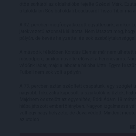
ötös sarkáról az oldalhálóba fejelte Szécsi Márk. Ezut
a túloldalon Sós bal oldali beadásáról Tisza Tibor marad
A 32. percben megfogyatkozott együttesünk, amikor L
játékvezető azonnal kiállította. Nem látszott meg, hog
pályán, de kevés helyzettel és sok szabálytalansággal
A második félidőben Kondás Elemér már nem ülhetett a ki
másodperc, amikor növelte előnyét a Ferencváros: Nagy 
védőnk lábát, majd a labdát a hálóba lőtte. Egyre feszül
Futball nem sok volt a pályán.
A 73. percben aztán szépített csapatunk: egy szöglet u
nagyobb fokozatra kapcsolt, a szurkolók is űzték, hajtot
Majdnem összejött az egyenlítés, Bódi Ádám 18 métere
hiába játszott emberfölényben. Nagyon izgalmassá vált
volt egy nagy helyzete, de Jova védett. Mindent megtet
az utolsó
HE