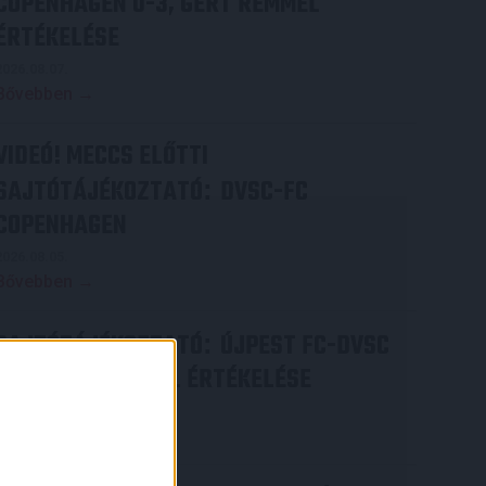
COPENHAGEN 0-3, GERT REMMEL
ÉRTÉKELÉSE
2026.08.07.
Bővebben →
VIDEÓ! MECCS ELŐTTI
SAJTÓTÁJÉKOZTATÓ
DVSC-FC
:
COPENHAGEN
2026.08.05.
Bővebben →
SAJTÓTÁJÉKOZTATÓ
ÚJPEST FC-DVSC
:
4-2, GERT REMMEL ÉRTÉKELÉSE
2026.08.03.
Bővebben →