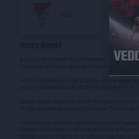
2
DVSC
MECCS RIPORT
A házigazda Debrecen és a Ferencváros döntőjével búc
először, és a Magyar Labdarúgó Szövetség döntése a
A DVSC-TEVA egyszer már elnyerte a trófeát ebben a 
egyszer diadalmaskodott, 2013-ban végzett az élen.
Kondás Elemér ezúttal is számított a fiatalokra, hiszen 
kezdőben kapott szerepet Kuti Krisztián, Sós Bence, B
A mérkőzés 8. percében Ugrai tizenegyesével megszere
büntetőt, mert Vladan Csukics lábát eltalálta a 16-oso
látványosan esett egyet. A 15. percben nagy Loki-helyze