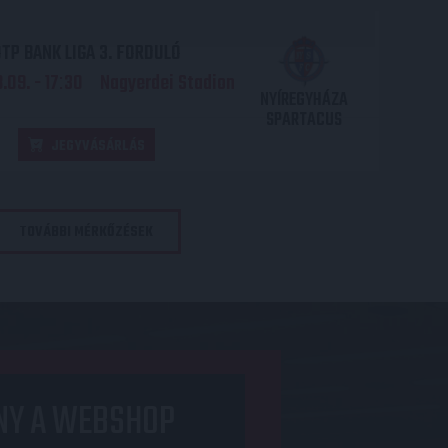
TP BANK LIGA 3. FORDULÓ
.09. - 17
30
Nagyerdei Stadion
:
NYÍREGYHÁZA
SPARTACUS
JEGYVÁSÁRLÁS
TOVÁBBI MÉRKŐZÉSEK
NY A WEBSHOP