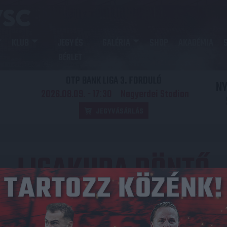
KLUB
JEGY ÉS
GALÉRIA
SHOP
AKADÉMIA
BÉRLET
OTP BANK LIGA 3. FORDULÓ
N
2026.08.09. - 17
30
Nagyerdei Stadion
:
JEGYVÁSÁRLÁS
LIGAKUPA DÖNTŐ
Közzétéve: 2015.06.03.
redmény