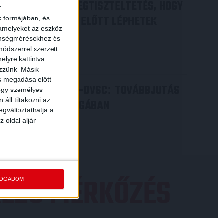
DÉNES VILMOS
MEGTISZTELTETÉS, HOGY
a
:
ILYEN SZURKOLÓK ELŐTT LÉPHETEK
k formájában, és
 amelyeket az eszköz
PÁLYÁRA
zönségmérésekhez és
ódszerrel szerzett
2026.07.31.
elyre kattintva
Bővebben →
ezzünk. Másik
ás megadása előtt
PJUNYIK JEREVÁN-DVSC
TOVÁBBJUTÁS
:
hogy személyes
áll tiltakozni az
A KONFERENCIA LIGÁBAN
egváltoztathatja a
Bővebben →
z oldal alján
EZŐ MÉRKŐZÉS
FOGADOM