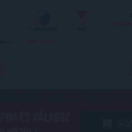
O
2026.08
FC COPENHAGEN
DVSC
DORDULÓ
MECCS RÉSZLETEI
PBA ÉS VÁLASSZ
IRÁ