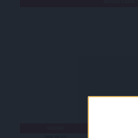
NAGYERDEI STADION /
RÉ
MECCSNAP
IDŐPONT
2015.06.03.
17:00