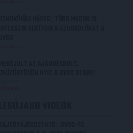
Bővebben →
RENDKÍVÜLI HŐSÉG
TÖBB MÓDON IS
:
IGYEKSZIK SEGÍTENI A SZURKOLÓKAT A
DVSC
Bővebben →
MEGÚJULT AZ AJÁNDÉKBOLT,
CSÜTÖRTÖKÖN NYIT A DVSC STORE!
2026.08.05.
Bővebben →
LEGÚJABB VIDEÓK
SAJTÓTÁJÉKOZTATÓ
DVSC-FC
: