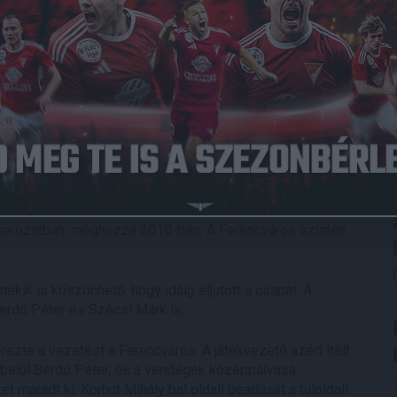
015.06.03.
1
-
2
Ferencvárosi TC
Full Time
súzott ma a Ligakupa, amelyet 2007/08-ban írtak ki
lapján a következő szezonban már nem rendeznek meg.
sorozatban, méghozzá 2010-ben. A Ferencváros szintén
nekik is köszönhető, hogy idáig eljutott a csapat. A
erdó Péter és Szécsi Márk is.
zte a vezetést a Ferencváros. A játékvezető azért ítélt
n belül Berdó Péter, és a vendégek középpályása
t maradt ki: Korhut Mihály bal oldali beadását a túloldali