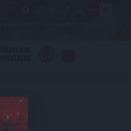
SZOLGÁLTATÁSOK
SZPONZOROK
KAPCSOLAT
YÍREGYHÁZA
FC
SPARTACUS
COPENHAGE
×