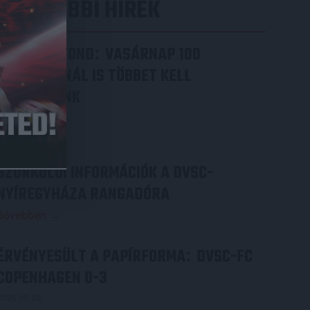
LEGUTÓBBI HÍREK
VAJDA BOTOND
VASÁRNAP 100
:
SZÁZALÉKNÁL IS TÖBBET KELL
BELEADNUNK
2026.08.07.
Bővebben →
SZURKOLÓI INFORMÁCIÓK A DVSC-
NYÍREGYHÁZA RANGADÓRA
Bővebben →
ÉRVÉNYESÜLT A PAPÍRFORMA
DVSC-FC
:
COPENHAGEN 0-3
2026.08.06.