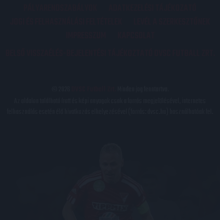
PÁLYARENDSZABÁLYOK
ADATKEZELÉSI TÁJÉKOZATÓ
JOGI ÉS FELHASZNÁLÁSI FELTÉTELEK
LEVÉL A SZERKESZTŐNEK
IMPRESSZUM
KAPCSOLAT
BELSŐ VISSZAÉLÉS-BEJELENTÉSI TÁJÉKOZTATÓ DVSC FUTBALL ZRT.
© 2026
DVSC Futball Zrt.
Minden jog fenntartva.
Az oldalon található írott és képi anyagok csak a forrás megjelölésével, internetes
felhasználás esetén élő hivatkozás elhelyezésével (forrás: dvsc.hu) használhatóak fel.