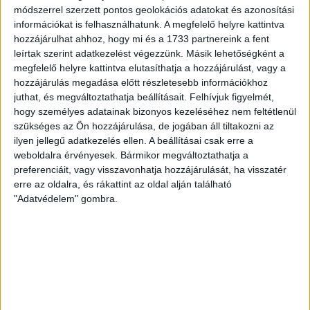
módszerrel szerzett pontos geolokációs adatokat és azonosítási
információkat is felhasználhatunk. A megfelelő helyre kattintva
hozzájárulhat ahhoz, hogy mi és a 1733 partnereink a fent
leírtak szerint adatkezelést végezzünk. Másik lehetőségként a
megfelelő helyre kattintva elutasíthatja a hozzájárulást, vagy a
hozzájárulás megadása előtt részletesebb információkhoz
juthat, és megváltoztathatja beállításait.
Felhívjuk figyelmét,
hogy személyes adatainak bizonyos kezeléséhez nem feltétlenül
szükséges az Ön hozzájárulása, de jogában áll tiltakozni az
ilyen jellegű adatkezelés ellen. A beállításai csak erre a
weboldalra érvényesek. Bármikor megváltoztathatja a
preferenciáit, vagy visszavonhatja hozzájárulását, ha visszatér
erre az oldalra, és rákattint az oldal alján található
"Adatvédelem" gombra.
RÉSZLETEK
MECCSNAP
IDŐPONT
LIGA
IDÉNY
2011.03.30.
14:30
Ligakupa
2010/2011