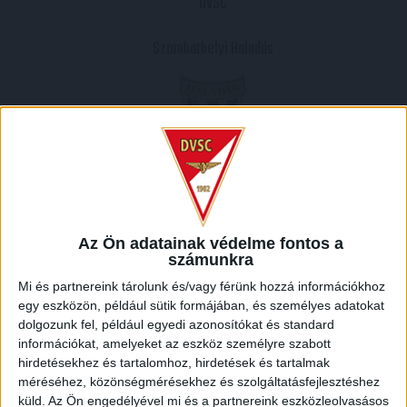
DVSC
Szombathelyi Haladás
2011.03.30.
0
-
0
Az Ön adatainak védelme fontos a
Full Time
számunkra
Mi és partnereink tárolunk és/vagy férünk hozzá információkhoz
MECCS RIPORT
egy eszközön, például sütik formájában, és személyes adatokat
dolgozunk fel, például egyedi azonosítókat és standard
információkat, amelyeket az eszköz személyre szabott
hirdetésekhez és tartalomhoz, hirdetések és tartalmak
HELYSZÍN
méréséhez, közönségmérésekhez és szolgáltatásfejlesztéshez
küld.
Az Ön engedélyével mi és a partnereink eszközleolvasásos
NAGYERDEI STADION /
Debrecen Nagyerdei krt. 12 4032