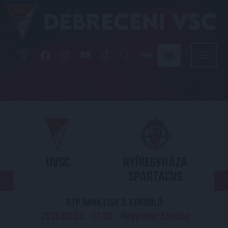
DVSC
NYÍREGYHÁZA
SPARTACUS
OTP BANK LIGA 3. FORDULÓ
2026.08.09. - 17
30
Nagyerdei Stadion
: