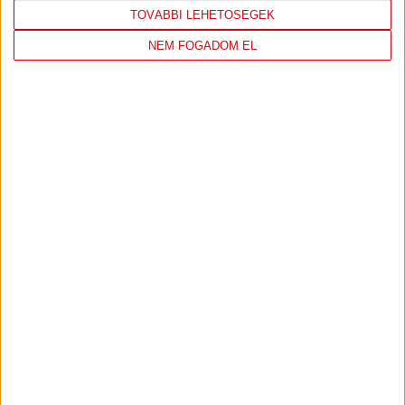
TOVÁBBI LEHETŐSÉGEK
NEM FOGADOM EL
DVSC
FC
COPENHAGEN
19
:
00
2026-08-
KONFERENCIA LIGA 3.
MECCS
06 19:00
SELEJTEZŐFDORDULÓ
RÉSZLETEI
TOVÁBBI EREDMÉNYEK