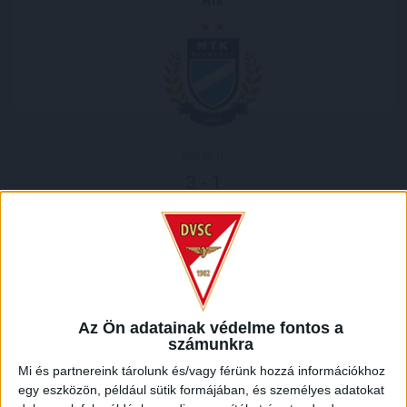
MTK
2015.05.13.
3
-
1
Full Time
MECCS RIPORT
A Ligakupa elődöntőjéhez érkeztünk, a DVSC-TEVA az MTK-
val mérkőzött meg a fináléba jutásért. Az első összecsapást
Az Ön adatainak védelme fontos a
Debrecenben, a Nagyerdei Stadionban rendezték meg.
számunkra
Mi és partnereink tárolunk és/vagy férünk hozzá információkhoz
Az első tíz percben ismerkedtek a csapatok egymással,
egy eszközön, például sütik formájában, és személyes adatokat
nem sok minden történt a pályán. A 11. percben Torghelle