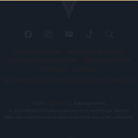
PÁLYARENDSZABÁLYOK
ADATKEZELÉSI TÁJÉKOZATÓ
JOGI ÉS FELHASZNÁLÁSI FELTÉTELEK
LEVÉL A SZERKESZTŐNEK
IMPRESSZUM
KAPCSOLAT
BELSŐ VISSZAÉLÉS-BEJELENTÉSI TÁJÉKOZTATÓ DVSC FUTBALL ZRT.
© 2026
DVSC Futball Zrt.
Minden jog fenntartva.
Az oldalon található írott és képi anyagok csak a forrás megjelölésével, internetes
felhasználás esetén élő hivatkozás elhelyezésével (forrás: dvsc.hu) használhatóak fel.