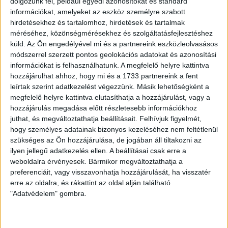
dolgozunk fel, például egyedi azonosítókat és standard
emelése a lécről pattant vissza, ez volt az első nagyobb
információkat, amelyeket az eszköz személyre szabott
helyzet a találkozón. Nem sokkal később a Loki támadója,
hirdetésekhez és tartalomhoz, hirdetések és tartalmak
Szécsi Márk hasonlóan járt, ám ezúttal a labda Ludánszki
méréséhez, közönségmérésekhez és szolgáltatásfejlesztéshez
Bence elé pattant, aki a hálóba kotorta a játékszert, és ezzel
küld.
Az Ön engedélyével mi és a partnereink eszközleolvasásos
vezetett csapatunk! Később Bódi Ádám előtt is adódott egy
módszerrel szerzett pontos geolokációs adatokat és azonosítási
nagy lehetőség, de az kimaradt. A 30. percben azonban
információkat is felhasználhatunk. A megfelelő helyre kattintva
kettővel ment a Loki, amikor Sós Bencét csak szabálytalanul
hozzájárulhat ahhoz, hogy mi és a 1733 partnereink a fent
tudta megállítani az MTK kapusa a 16-oson belül. A büntetőt
leírtak szerint adatkezelést végezzünk. Másik lehetőségként a
Tisza Tibor magabiztoson értékesítette. Ezután is több nagy
megfelelő helyre kattintva elutasíthatja a hozzájárulást, vagy a
hozzájárulás megadása előtt részletesebb információkhoz
lehetőségünk volt, mégis a vendégek szereztek gólt egy
juthat, és megváltoztathatja beállításait.
Felhívjuk figyelmét,
kontra végén. A szünetig továbbra is a Loki dominált, akár
hogy személyes adatainak bizonyos kezeléséhez nem feltétlenül
növelhettük is volna az előnyt, de kimaradtak a lehetőségek.
szükséges az Ön hozzájárulása, de jogában áll tiltakozni az
ilyen jellegű adatkezelés ellen. A beállításai csak erre a
A második félidőben az MTK már aktívabb volt, mint az első
weboldalra érvényesek. Bármikor megváltoztathatja a
játékrészben, ám nagy veszélyt nem jelentett a kapunkra.
preferenciáit, vagy visszavonhatja hozzájárulását, ha visszatér
Közben Kondás Elemér vezetőedző folyamatosan frissített,
erre az oldalra, és rákattint az oldal alján található
pályára lépett például Zsidai László, aki hosszú sérülés után
"Adatvédelem" gombra.
épült fel, idén még nem játszott egyetlen meccset sem. A
közönség megtapsolta a visszatérését.