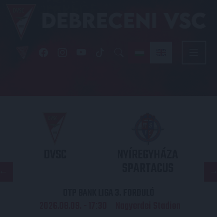
DVSC
NYÍREGYHÁZA
SPARTACUS
OTP BANK LIGA 3. FORDULÓ
2026.08.09. - 17
30
Nagyerdei Stadion
: