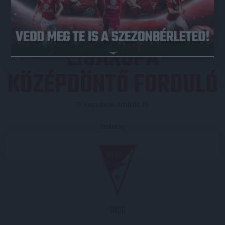
LIGAKUPA
KÖZÉPDÖNTŐ FORDULÓ
Közzétéve: 2010.03.10.
Eredmény
DVSC