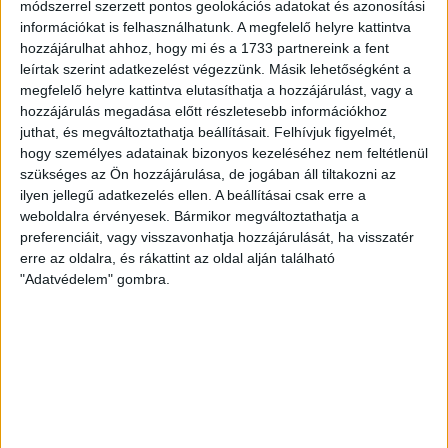
módszerrel szerzett pontos geolokációs adatokat és azonosítási
információkat is felhasználhatunk. A megfelelő helyre kattintva
hozzájárulhat ahhoz, hogy mi és a 1733 partnereink a fent
leírtak szerint adatkezelést végezzünk. Másik lehetőségként a
megfelelő helyre kattintva elutasíthatja a hozzájárulást, vagy a
hozzájárulás megadása előtt részletesebb információkhoz
juthat, és megváltoztathatja beállításait.
Felhívjuk figyelmét,
hogy személyes adatainak bizonyos kezeléséhez nem feltétlenül
szükséges az Ön hozzájárulása, de jogában áll tiltakozni az
ilyen jellegű adatkezelés ellen. A beállításai csak erre a
weboldalra érvényesek. Bármikor megváltoztathatja a
preferenciáit, vagy visszavonhatja hozzájárulását, ha visszatér
erre az oldalra, és rákattint az oldal alján található
"Adatvédelem" gombra.
RÉSZLETEK
MECCSNAP
IDŐPONT
LIGA
IDÉNY
2010.03.10.
17:00
Ligakupa
2009/2010