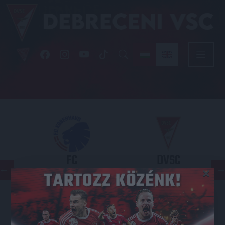
FC
DVSC
×
COPENHAGEN
KONFERENCIA LIGA 3. SELEJTEZŐFORDULÓ
2026.08.12. - 18
00
Parken Stadium
: