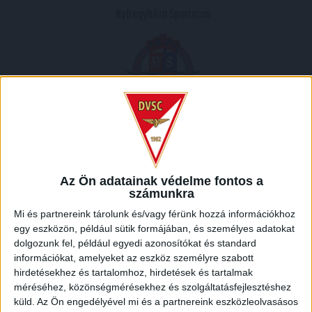
Nyíregyháza Spartacus
2010.03.10.
5
-
1
Full Time
Az Ön adatainak védelme fontos a
számunkra
MECCS RIPORT
Mi és partnereink tárolunk és/vagy férünk hozzá információkhoz
egy eszközön, például sütik formájában, és személyes adatokat
dolgozunk fel, például egyedi azonosítókat és standard
HELYSZÍN
információkat, amelyeket az eszköz személyre szabott
hirdetésekhez és tartalomhoz, hirdetések és tartalmak
NAGYERDEI STADION /
Debrecen Nagyerdei krt. 12 4032
méréséhez, közönségmérésekhez és szolgáltatásfejlesztéshez
küld.
Az Ön engedélyével mi és a partnereink eszközleolvasásos