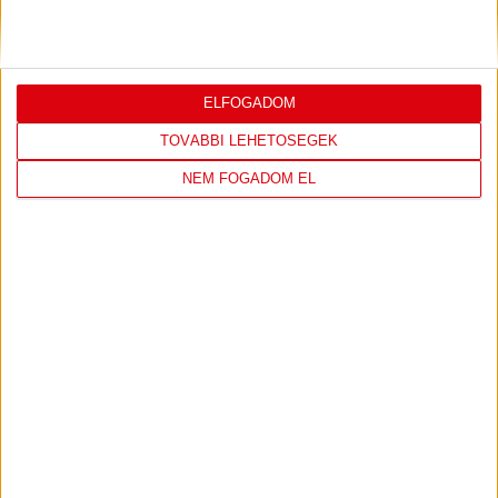
1
-
0
2026-08-09
OTP BANK LIGA 3.
MECCS
ELFOGADOM
17:30
FORDULÓ
RÉSZLETEI
TOVÁBBI LEHETŐSÉGEK
NEM FOGADOM EL
TOVÁBBI EREDMÉNYEK
KÖVETKEZŐ MÉRKŐZÉS