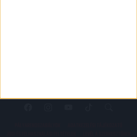
PÁLYARENDSZABÁLYOK
ADATKEZELÉSI TÁJÉKOZATÓ
JOGI ÉS FELHASZNÁLÁSI FELTÉTELEK
LEVÉL A SZERKESZTŐNEK