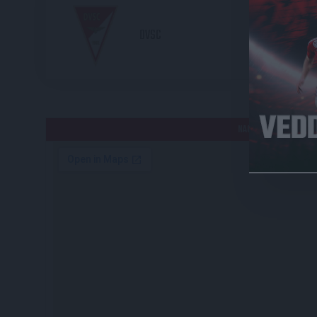
2
DVSC
HE
NAGYERDEI STADION /