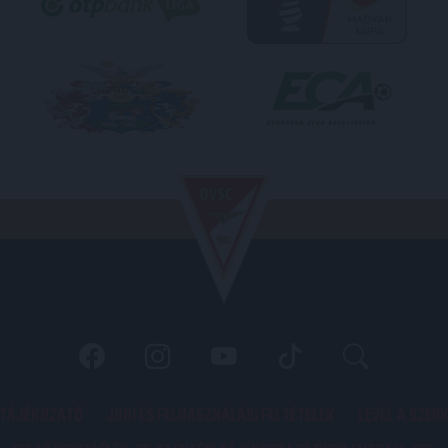
 TÁJÉKOZATÓ
JOGI ÉS FELHASZNÁLÁSI FELTÉTELEK
LEVÉL A SZER