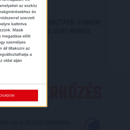
Bővebben →
 amelyeket az eszköz
zönségmérésekhez és
ódszerrel szerzett
VIDEÓ! SAJTÓTÁJÉKOZTATÓ
PJUNYIK
:
elyre kattintva
JEREVÁN-DVSC 0-0, GERT REMMEL
ezzünk. Másik
ás megadása előtt
ÉRTÉKELÉSE
hogy személyes
áll tiltakozni az
Bővebben →
egváltoztathatja a
z oldal alján
EZŐ MÉRKŐZÉS
FOGADOM
CIA LIGA 3. SELEJTEZŐFDORDULÓ