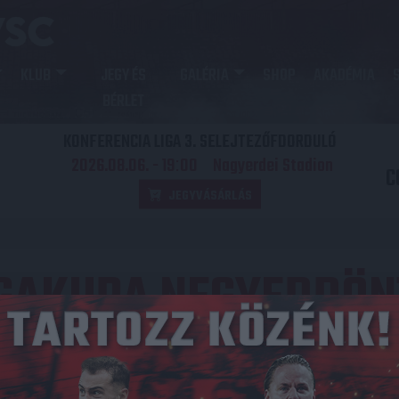
KLUB
JEGY ÉS
GALÉRIA
SHOP
AKADÉMIA
BÉRLET
KONFERENCIA LIGA 3. SELEJTEZŐFDORDULÓ
2026.08.06. - 19
00
Nagyerdei Stadion
:
C
JEGYVÁSÁRLÁS
IGAKUPA NEGYEDDÖN
Közzétéve: 2008.03.12.
redmény