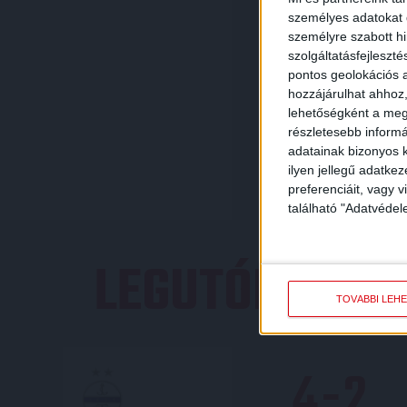
személyes adatokat d
személyre szabott h
szolgáltatásfejleszté
pontos geolokációs a
hozzájárulhat ahhoz,
lehetőségként a megf
részletesebb informác
adatainak bizonyos k
ilyen jellegű adatke
preferenciáit, vagy v
található "Adatvéde
LEGUTÓBBI E
TOVÁBBI LEH
4
-
2