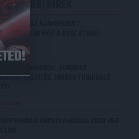
LEGUTÓBBI HÍREK
MEGÚJULT AZ AJÁNDÉKBOLT,
CSÜTÖRTÖKÖN NYIT A DVSC STORE!
2026.08.05.
Bővebben →
DVSC-COPENHAGEN
ELINDULT
:
JEGYÉRTÉKESÍTÉS, MINDEN TUDNIVALÓ
ITT!
2026.08.04.
Bővebben →
KOPPENHÁGAI OROSZLÁNOKKAL KÜZD MEG
A LOKI