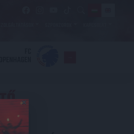
SZOLGÁLTATÁSOK
SZPONZOROK
KAPCSOLAT
FC
DVSC
OPENHAGEN
TŐ
×