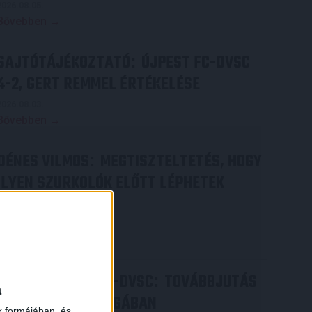
2026.08.05.
Bővebben →
SAJTÓTÁJÉKOZTATÓ
ÚJPEST FC-DVSC
:
4-2, GERT REMMEL ÉRTÉKELÉSE
2026.08.03.
Bővebben →
DÉNES VILMOS
MEGTISZTELTETÉS, HOGY
:
ILYEN SZURKOLÓK ELŐTT LÉPHETEK
PÁLYÁRA
2026.07.31.
Bővebben →
PJUNYIK JEREVÁN-DVSC
TOVÁBBJUTÁS
:
a
A KONFERENCIA LIGÁBAN
k formájában, és