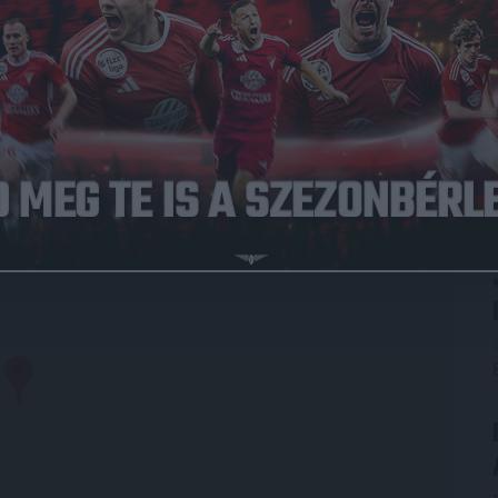
008.03.12.
1
-
5
Újpest FC
Full Time
LYSZÍN
Debrecen Nagyerdei krt. 12 4032