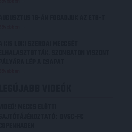
Bővebben →
AUGUSZTUS 16-ÁN FOGADJUK AZ ETO-T
Bővebben →
A KIS LOKI SZERDAI MECCSÉT
ELHALASZTOTTÁK, SZOMBATON VISZONT
PÁLYÁRA LÉP A CSAPAT
Bővebben →
LEGÚJABB VIDEÓK
VIDEÓ! MECCS ELŐTTI
SAJTÓTÁJÉKOZTATÓ
DVSC-FC
:
COPENHAGEN