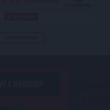
06. - 19
00
Nagyerdei Stadion
:
FC COPENHAGEN
JEGYVÁSÁRLÁS
TOVÁBBI MÉRKŐZÉSEK
NY A WEBSHOP