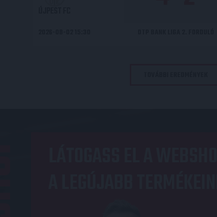
ÚJPEST FC
2026-08-02 15:30
OTP BANK LIGA 2. FORDULÓ
TOVÁBBI EREDMÉNYEK
OP
LÁTOGASS EL A WEBSHO
A LEGÚJABB TERMÉKEIN