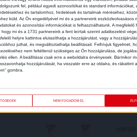
olgozunk fel, például egyedi azonosítókat és standard információkat,
irdetésekhez és tartalomhoz, hirdetések és tartalmak méréséhez, kö
shez küld.
Az Ön engedélyével mi és a partnereink eszközleolvasásos m
datokat és azonosítási információkat is felhasználhatunk. A megfelelő h
 hogy mi és a 1731 partnereink a fent leírtak szerint adatkezelést vég
elelő helyre kattintva elutasíthatja a hozzájárulást, vagy a hozzájárul
iókhoz juthat, és megváltoztathatja beállításait.
Felhívjuk figyelmét, 
ezeléséhez nem feltétlenül szükséges az Ön hozzájárulása, de jogában 
zelés ellen. A beállításai csak erre a weboldalra érvényesek. Bármikor m
isszavonhatja hozzájárulását, ha visszatér erre az oldalra, és rákattint a
lem" gombra.
REDMÉNY
KÖVETK
ETŐSÉGEK
NEM FOGADOM EL
EL
KONFEREN