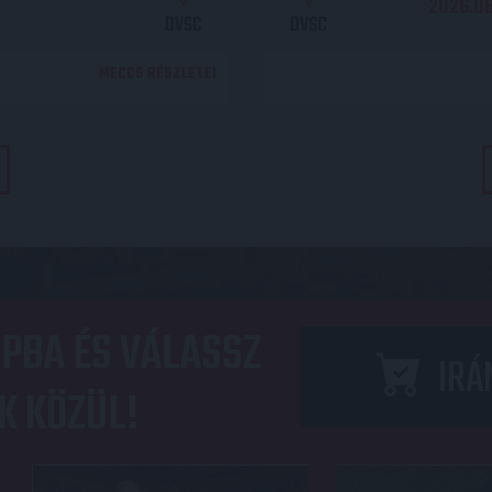
2026.08.
DVSC
DVSC
MECCS RÉSZLETEI
PBA ÉS VÁLASSZ
IRÁ
K KÖZÜL!