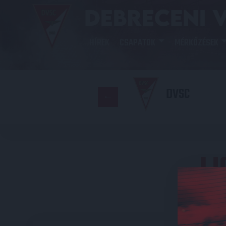
HÍREK
CSAPATOK
MÉRKŐZÉSEK
DVSC
L
E