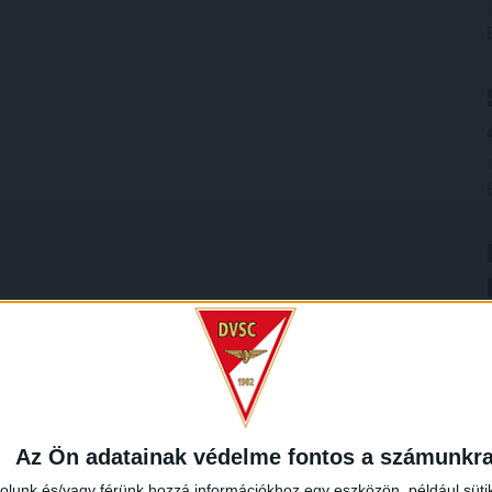
Az Ön adatainak védelme fontos a számunkr
rolunk és/vagy férünk hozzá információkhoz egy eszközön, például süti