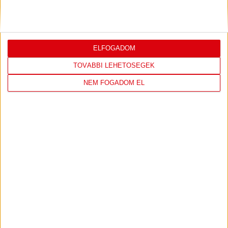
KONFERENCIA LIGÁBAN
Bővebben →
ELFOGADOM
TOVÁBBI LEHETŐSÉGEK
LEGUTÓBBI EREDMÉNY
NEM FOGADOM EL
DVSC
FC
COPENHAGEN