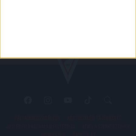
PÁLYARENDSZABÁLYOK
ADATKEZELÉSI TÁJÉKOZATÓ
JOGI ÉS FELHASZNÁLÁSI FELTÉTELEK
LEVÉL A SZERKESZTŐNEK
IMPRESSZUM
KAPCSOLAT