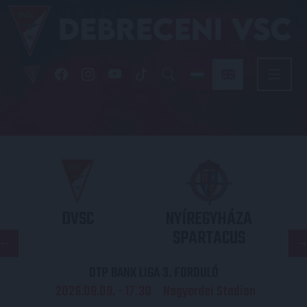
DVSC
NYÍREGYHÁZA
SPARTACUS
OTP BANK LIGA 3. FORDULÓ
2026.08.09. - 17
30
Nagyerdei Stadion
: