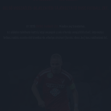
BELSŐ VISSZAÉLÉS-BEJELENTÉSI TÁJÉKOZTATÓ DVSC FUTBALL ZRT.
© 2026
DVSC Futball Zrt.
Minden jog fenntartva.
Az oldalon található írott és képi anyagok csak a forrás megjelölésével, internetes
felhasználás esetén élő hivatkozás elhelyezésével (forrás: dvsc.hu) használhatóak fel.