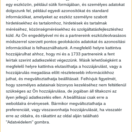
volt. Mindkét oldalon voltak hiányzók eltiltások és
egy eszközön, például sütik formájában, és személyes adatokat
válogatottbeli szereplések miatt. A Lokiban ezúttal is
dolgozunk fel, például egyedi azonosítókat és standard
információkat, amelyeket az eszköz személyre szabott
lehetőséghez jutottak fiatalok, Karikás Krisztián például
hirdetésekhez és tartalomhoz, hirdetések és tartalmak
először játszhatott az első csapatban tétmérkőzésen.
méréséhez, közönségmérésekhez és szolgáltatásfejlesztéshez
küld.
Az Ön engedélyével mi és a partnereink eszközleolvasásos
Az első húsz perc kiegyenlített játékot hozott, mindkét
módszerrel szerzett pontos geolokációs adatokat és azonosítási
oldalon egy-egy nagy helyzet alakult ki. Egyik esetben
információkat is felhasználhatunk. A megfelelő helyre kattintva
Verpecz István védett, míg a túloldalon a kapufa mentette
hozzájárulhat ahhoz, hogy mi és a 1733 partnereink a fent
meg a győrieket attól, hogy hátrányba kerüljenek, amikor
leírtak szerint adatkezelést végezzünk. Másik lehetőségként a
Wolfe majdnem a saját kapujába fejelt. Ezután átvettük az
megfelelő helyre kattintva elutasíthatja a hozzájárulást, vagy a
irányítást, egyre jobban beszorultak a győriek. Több
hozzájárulás megadása előtt részletesebb információkhoz
lehetőségünk is volt a vezetés megszerzésére. A 43.
juthat, és megváltoztathatja beállításait.
Felhívjuk figyelmét,
percben aztán Sidibe harcolt ki büntetőt, amit maga végzett
hogy személyes adatainak bizonyos kezeléséhez nem feltétlenül
el, de sajnos gyengén lőtte meg a labdát, így Pogacsics
szükséges az Ön hozzájárulása, de jogában áll tiltakozni az
Krisztián hárítani tudott. A szabálytalanságnál egyébként
ilyen jellegű adatkezelés ellen. A beállításai csak erre a
Marian Hadot kiállította a játékvezető második sárga lap
weboldalra érvényesek. Bármikor megváltoztathatja a
után, így a győriek tíz emberre fogyatkoztak.
preferenciáit, vagy visszavonhatja hozzájárulását, ha visszatér
erre az oldalra, és rákattint az oldal alján található
A szünet után nem kellett sokat várni a gólra: Sidibe passza
"Adatvédelem" gombra.
után Bódi Ádám a jobbösszekötő helyéről lőtt a hosszú