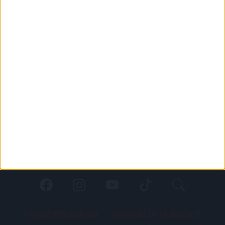
PÁLYARENDSZABÁLYOK
ADATKEZELÉSI TÁJÉKOZATÓ