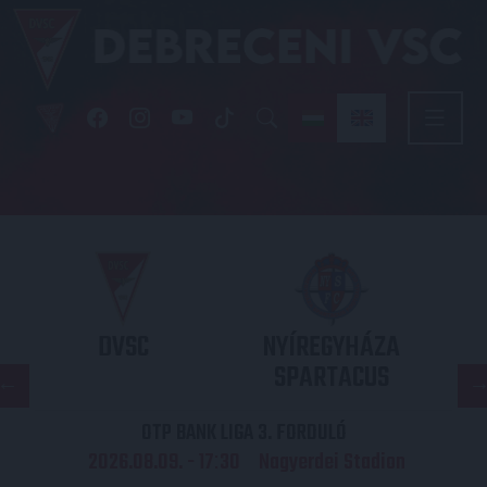
DVSC
NYÍREGYHÁZA
SPARTACUS
OTP BANK LIGA 3. FORDULÓ
2026.08.09. - 17
30
Nagyerdei Stadion
: