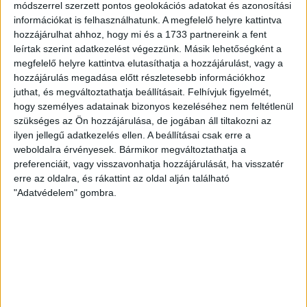
módszerrel szerzett pontos geolokációs adatokat és azonosítási
információkat is felhasználhatunk. A megfelelő helyre kattintva
hozzájárulhat ahhoz, hogy mi és a 1733 partnereink a fent
leírtak szerint adatkezelést végezzünk. Másik lehetőségként a
megfelelő helyre kattintva elutasíthatja a hozzájárulást, vagy a
hozzájárulás megadása előtt részletesebb információkhoz
juthat, és megváltoztathatja beállításait.
Felhívjuk figyelmét,
hogy személyes adatainak bizonyos kezeléséhez nem feltétlenül
szükséges az Ön hozzájárulása, de jogában áll tiltakozni az
ilyen jellegű adatkezelés ellen. A beállításai csak erre a
weboldalra érvényesek. Bármikor megváltoztathatja a
preferenciáit, vagy visszavonhatja hozzájárulását, ha visszatér
erre az oldalra, és rákattint az oldal alján található
"Adatvédelem" gombra.
RÉSZLETEK
MECCSNAP
IDŐPONT
LIGA
IDÉNY
2003.03.05.
13:00
Magyar Kupa
2002/2003