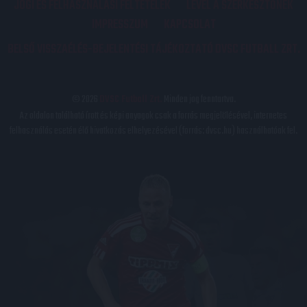
JOGI ÉS FELHASZNÁLÁSI FELTÉTELEK
LEVÉL A SZERKESZTŐNEK
IMPRESSZUM
KAPCSOLAT
BELSŐ VISSZAÉLÉS-BEJELENTÉSI TÁJÉKOZTATÓ DVSC FUTBALL ZRT.
© 2026
DVSC Futball Zrt.
Minden jog fenntartva.
Az oldalon található írott és képi anyagok csak a forrás megjelölésével, internetes
felhasználás esetén élő hivatkozás elhelyezésével (forrás: dvsc.hu) használhatóak fel.