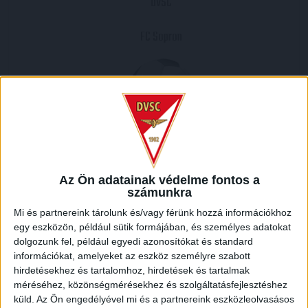
DVSC
FC Sopron
2003.03.05.
2
-
0
Az Ön adatainak védelme fontos a
számunkra
Full Time
Mi és partnereink tárolunk és/vagy férünk hozzá információkhoz
egy eszközön, például sütik formájában, és személyes adatokat
HELYSZÍN
dolgozunk fel, például egyedi azonosítókat és standard
NAGYERDEI STADION /
Debrecen Nagyerdei krt. 12 4032
információkat, amelyeket az eszköz személyre szabott
hirdetésekhez és tartalomhoz, hirdetések és tartalmak
méréséhez, közönségmérésekhez és szolgáltatásfejlesztéshez
küld.
Az Ön engedélyével mi és a partnereink eszközleolvasásos