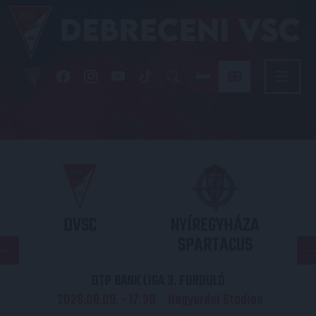
DVSC
NYÍREGYHÁZA
SPARTACUS
OTP BANK LIGA 3. FORDULÓ
2026.08.09. - 17
30
Nagyerdei Stadion
: