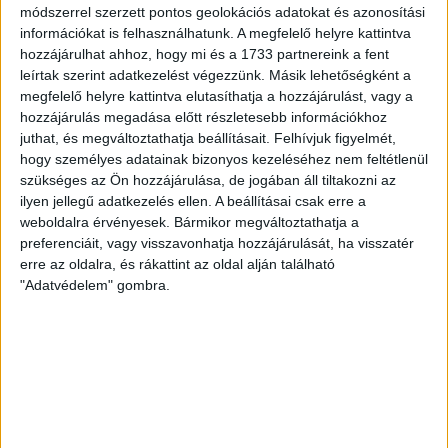
módszerrel szerzett pontos geolokációs adatokat és azonosítási
információkat is felhasználhatunk. A megfelelő helyre kattintva
hozzájárulhat ahhoz, hogy mi és a 1733 partnereink a fent
leírtak szerint adatkezelést végezzünk. Másik lehetőségként a
megfelelő helyre kattintva elutasíthatja a hozzájárulást, vagy a
hozzájárulás megadása előtt részletesebb információkhoz
juthat, és megváltoztathatja beállításait.
Felhívjuk figyelmét,
hogy személyes adatainak bizonyos kezeléséhez nem feltétlenül
szükséges az Ön hozzájárulása, de jogában áll tiltakozni az
ilyen jellegű adatkezelés ellen. A beállításai csak erre a
weboldalra érvényesek. Bármikor megváltoztathatja a
preferenciáit, vagy visszavonhatja hozzájárulását, ha visszatér
erre az oldalra, és rákattint az oldal alján található
"Adatvédelem" gombra.
RÉSZLETEK
MECCSNAP
IDŐPONT
LIGA
IDÉNY
2013.11.26.
11:30
Magyar Kupa
2013/2014