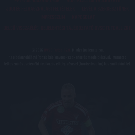
PÁLYARENDSZABÁLYOK
ADATKEZELÉSI TÁJÉKOZATÓ
JOGI ÉS FELHASZNÁLÁSI FELTÉTELEK
LEVÉL A SZERKESZTŐNEK
IMPRESSZUM
KAPCSOLAT
BELSŐ VISSZAÉLÉS-BEJELENTÉSI TÁJÉKOZTATÓ DVSC FUTBALL ZRT.
© 2026
DVSC Futball Zrt.
Minden jog fenntartva.
Az oldalon található írott és képi anyagok csak a forrás megjelölésével, internetes
felhasználás esetén élő hivatkozás elhelyezésével (forrás: dvsc.hu) használhatóak fel.