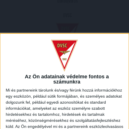
Dunaújváros
DVSC
2013.11.26.
1
-
1
Az Ön adatainak védelme fontos a
Full Time
számunkra
Mi és partnereink tárolunk és/vagy férünk hozzá információkhoz
HELYSZÍN
egy eszközön, például sütik formájában, és személyes adatokat
dolgozunk fel, például egyedi azonosítókat és standard
DUNAÚJVÁROS /
Dunaújváros, Dunaújvárosi járás, Fejér megye, Közép-Dunántúl,
információkat, amelyeket az eszköz személyre szabott
Dunántúl, Magyarország
hirdetésekhez és tartalomhoz, hirdetések és tartalmak
méréséhez, közönségmérésekhez és szolgáltatásfejlesztéshez
küld.
Az Ön engedélyével mi és a partnereink eszközleolvasásos