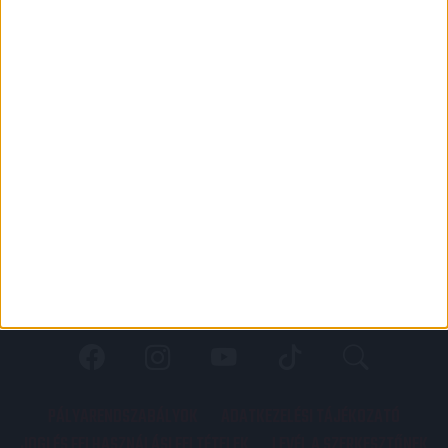
PÁLYARENDSZABÁLYOK
ADATKEZELÉSI TÁJÉKOZATÓ
JOGI ÉS FELHASZNÁLÁSI FELTÉTELEK
LEVÉL A SZERKESZTŐNEK