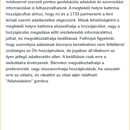
módszerrel szerzett pontos geolokációs adatokat és azonosítási
információkat is felhasználhatunk. A megfelelő helyre kattintva
hozzájárulhat ahhoz, hogy mi és a 1733 partnereink a fent
leírtak szerint adatkezelést végezzünk. Másik lehetőségként a
megfelelő helyre kattintva elutasíthatja a hozzájárulást, vagy a
hozzájárulás megadása előtt részletesebb információkhoz
juthat, és megváltoztathatja beállításait.
Felhívjuk figyelmét,
hogy személyes adatainak bizonyos kezeléséhez nem feltétlenül
szükséges az Ön hozzájárulása, de jogában áll tiltakozni az
ilyen jellegű adatkezelés ellen. A beállításai csak erre a
weboldalra érvényesek. Bármikor megváltoztathatja a
preferenciáit, vagy visszavonhatja hozzájárulását, ha visszatér
erre az oldalra, és rákattint az oldal alján található
"Adatvédelem" gombra.
RÉSZLETEK
MECCSNAP
IDŐPONT
LIGA
IDÉNY
2006.05.02.
17:00
Magyar Kupa
2005/2006