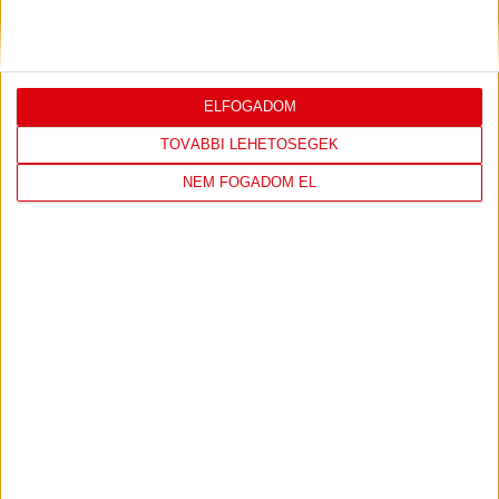
0
-
3
2026-08-
KONFERENCIA LIGA 3.
MECCS
ELFOGADOM
06 19:00
SELEJTEZŐFDORDULÓ
RÉSZLETEI
TOVÁBBI LEHETŐSÉGEK
NEM FOGADOM EL
TOVÁBBI EREDMÉNYEK
KÖVETKEZŐ MÉRKŐZÉS