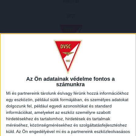
Videoton
DVSC
2006.05.02.
0
-
1
Az Ön adatainak védelme fontos a
számunkra
Full Time
Mi és partnereink tárolunk és/vagy férünk hozzá információkhoz
egy eszközön, például sütik formájában, és személyes adatokat
HELYSZÍN
dolgozunk fel, például egyedi azonosítókat és standard
információkat, amelyeket az eszköz személyre szabott
PANCHO ARÉNA /
Rákóczi Ferenc utca, Felcsút, Bicskei járás, Fejér megye, Közép-
hirdetésekhez és tartalomhoz, hirdetések és tartalmak
Dunántúl, Dunántúl, 8086, Magyarország
méréséhez, közönségmérésekhez és szolgáltatásfejlesztéshez
küld.
Az Ön engedélyével mi és a partnereink eszközleolvasásos