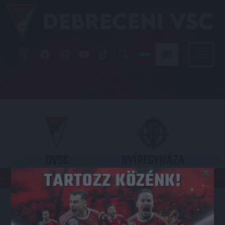
DVSC
NYÍREGYHÁZA
×
SPARTACUS
OTP BANK LIGA 3. FORDULÓ
2026.08.09. - 17
30
Nagyerdei Stadion
: