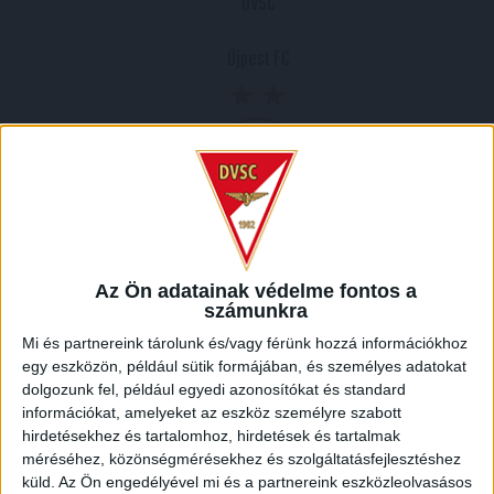
DVSC
Újpest FC
2007.04.03.
3
-
1
Az Ön adatainak védelme fontos a
számunkra
Full Time
Mi és partnereink tárolunk és/vagy férünk hozzá információkhoz
egy eszközön, például sütik formájában, és személyes adatokat
HELYSZÍN
dolgozunk fel, például egyedi azonosítókat és standard
NAGYERDEI STADION /
Debrecen Nagyerdei krt. 12 4032
információkat, amelyeket az eszköz személyre szabott
hirdetésekhez és tartalomhoz, hirdetések és tartalmak
méréséhez, közönségmérésekhez és szolgáltatásfejlesztéshez
küld.
Az Ön engedélyével mi és a partnereink eszközleolvasásos