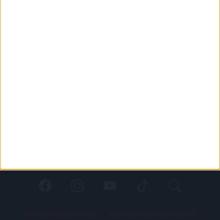
PÁLYARENDSZABÁLYOK
ADATKEZELÉSI TÁJÉKOZATÓ