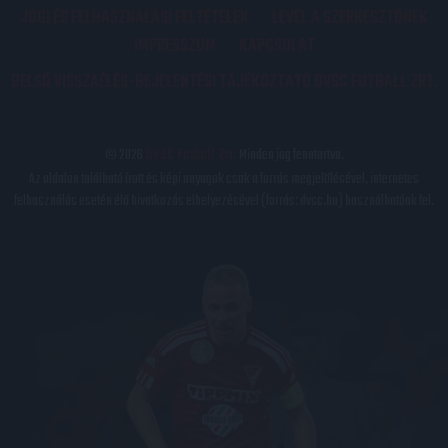
JOGI ÉS FELHASZNÁLÁSI FELTÉTELEK
LEVÉL A SZERKESZTŐNEK
IMPRESSZUM
KAPCSOLAT
BELSŐ VISSZAÉLÉS-BEJELENTÉSI TÁJÉKOZTATÓ DVSC FUTBALL ZRT.
© 2026
DVSC Futball Zrt.
Minden jog fenntartva.
Az oldalon található írott és képi anyagok csak a forrás megjelölésével, internetes
felhasználás esetén élő hivatkozás elhelyezésével (forrás: dvsc.hu) használhatóak fel.