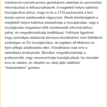
módszerrel szerzett pontos geolokációs adatokat és azonosítási
információkat is felhasználhatunk. A megfelelő helyre kattintva
hozzájárulhat ahhoz, hogy mi és a 1733 partnereink a fent
leírtak szerint adatkezelést végezzünk. Másik lehetőségként a
megfelelő helyre kattintva elutasíthatja a hozzájárulást, vagy a
hozzájárulás megadása előtt részletesebb információkhoz
juthat, és megváltoztathatja beállításait.
Felhívjuk figyelmét,
hogy személyes adatainak bizonyos kezeléséhez nem feltétlenül
szükséges az Ön hozzájárulása, de jogában áll tiltakozni az
ilyen jellegű adatkezelés ellen. A beállításai csak erre a
weboldalra érvényesek. Bármikor megváltoztathatja a
preferenciáit, vagy visszavonhatja hozzájárulását, ha visszatér
erre az oldalra, és rákattint az oldal alján található
"Adatvédelem" gombra.
RÉSZLETEK
MECCSNAP
IDŐPONT
LIGA
IDÉNY
2007.04.03.
16:00
Magyar Kupa
2006/2007