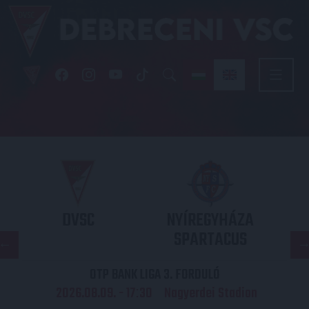
DVSC
NYÍREGYHÁZA
SPARTACUS
OTP BANK LIGA 3. FORDULÓ
2026.08.09. - 17
30
Nagyerdei Stadion
: