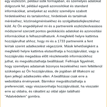
stadionja felújítás alatt áll.
egy eszközön, például sütik formájában, és személyes adatokat
dolgozunk fel, például egyedi azonosítókat és standard
A továbbjutás ebben a körben még egy mérkőzésen dől el,
információkat, amelyeket az eszköz személyre szabott
ezért mindenképpen nyerni kellett. Herczeg András ezúttal
hirdetésekhez és tartalomhoz, hirdetések és tartalmak
méréséhez, közönségmérésekhez és szolgáltatásfejlesztéshez
olyan játékosoknak is bizalmat szavazott, akik a bajnokikon
küld.
Az Ön engedélyével mi és a partnereink eszközleolvasásos
eddig ritkábban kaptak szerepet.
módszerrel szerzett pontos geolokációs adatokat és azonosítási
információkat is felhasználhatunk. A megfelelő helyre kattintva
Az időjárás nem volt kegyes sem a csapatokhoz, sem a
hozzájárulhat ahhoz, hogy mi és a 1733 partnereink a fent
kilátogató szurkolókhoz, hiszen végig szakadt az eső.
leírtak szerint adatkezelést végezzünk. Másik lehetőségként a
Mindez rányomta a bélyegét a mérkőzésre, a mély talajon az
megfelelő helyre kattintva elutasíthatja a hozzájárulást, vagy a
iram sem tudott nagy lenni és a labda is pattogott össze-
hozzájárulás megadása előtt részletesebb információkhoz
vissza. A DVSC többet birtokolta a labdát, próbált a
juthat, és megváltoztathatja beállításait.
Felhívjuk figyelmét,
tatabányai védelem mögé kerülni, ami viszont nem volt
hogy személyes adatainak bizonyos kezeléséhez nem feltétlenül
könnyű. A hazaiak néhányszor kontrákkal válaszoltak, de
szükséges az Ön hozzájárulása, de jogában áll tiltakozni az
igazán nagy veszélyt nem jelentettek a kapunkra. Idővel a
ilyen jellegű adatkezelés ellen. A beállításai csak erre a
Loki egyre többször lőtt kapura, Varga Kevin előtt több
weboldalra érvényesek. Bármikor megváltoztathatja a
lehetőség is adódott, szabadrúgásból is veszélyeztetett, de
preferenciáit, vagy visszavonhatja hozzájárulását, ha visszatér
a vezetést nem sikerült megszerezni. Közvetlenül az első
erre az oldalra, és rákattint az oldal alján található
félidő vége előtt a Tatabánya is helyzetbe került, egy jobb
"Adatvédelem" gombra.
oldali szögletet követően Farkas lövését kellett védenie
Kosickynek.