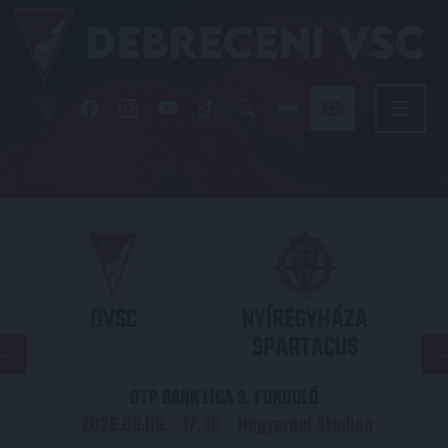
DVSC
NYÍREGYHÁZA
SPARTACUS
OTP BANK LIGA 3. FORDULÓ
2026.08.09. - 17
30
Nagyerdei Stadion
: