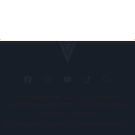
PÁLYARENDSZABÁLYOK
ADATKEZELÉSI TÁJÉKOZATÓ
JOGI ÉS FELHASZNÁLÁSI FELTÉTELEK
LEVÉL A SZERKESZTŐNEK
IMPRESSZUM
KAPCSOLAT
BELSŐ VISSZAÉLÉS-BEJELENTÉSI TÁJÉKOZTATÓ DVSC FUTBALL ZRT.