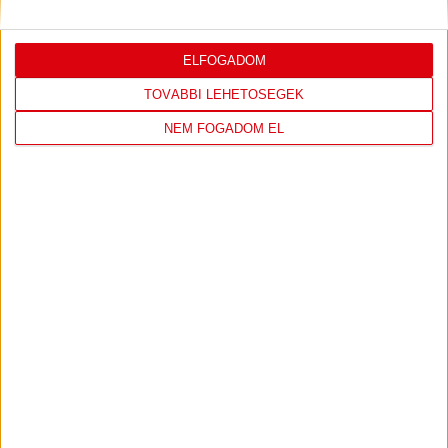
ELFOGADOM
LEGUTÓBBI EREDMÉNY
TOVÁBBI LEHETŐSÉGEK
NEM FOGADOM EL
DVSC
FC
COPENHAGEN
0
-
3
2026-08-
KONFERENCIA LIGA 3.
MECCS