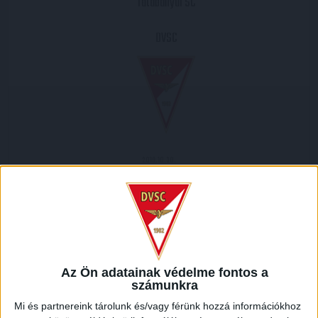
Tatabányai SC
DVSC
2019.10.30.
0
-
2
Full Time
MECCS RIPORT
Együttesünk a megye I-ben szereplő Tatabánya ellen lépett
Az Ön adatainak védelme fontos a
számunkra
pályára a Magyar Kupa 7. fordulójában. A mérkőzést
Koppánymonostoron rendezték, mivel a hazai csapat
Mi és partnereink tárolunk és/vagy férünk hozzá információkhoz