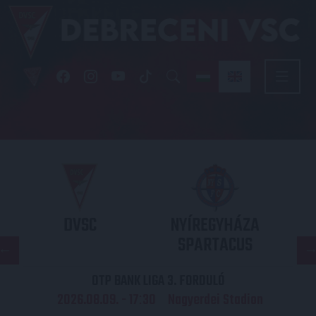
DVSC
NYÍREGYHÁZA
SPARTACUS
OTP BANK LIGA 3. FORDULÓ
2026.08.09. - 17
30
Nagyerdei Stadion
: