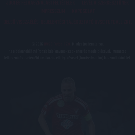
JOGI ÉS FELHASZNÁLÁSI FELTÉTELEK
LEVÉL A SZERKESZTŐNEK
IMPRESSZUM
KAPCSOLAT
BELSŐ VISSZAÉLÉS-BEJELENTÉSI TÁJÉKOZTATÓ DVSC FUTBALL ZRT.
© 2026
DVSC Futball Zrt.
Minden jog fenntartva.
Az oldalon található írott és képi anyagok csak a forrás megjelölésével, internetes
felhasználás esetén élő hivatkozás elhelyezésével (forrás: dvsc.hu) használhatóak fel.