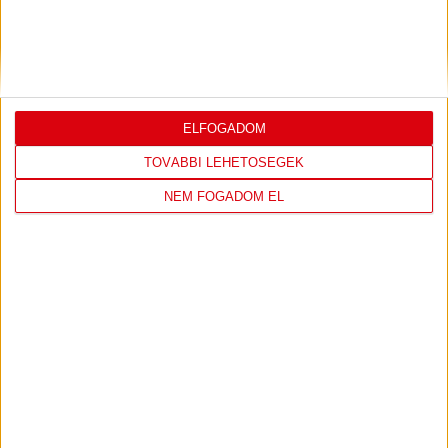
VIDEÓ! MECCS ELŐTTI SAJTÓTÁJÉKOZTATÓ
:
DVSC-FC COPENHAGEN
2026.08.05.
Bővebben →
ELFOGADOM
TOVÁBBI LEHETŐSÉGEK
SAJTÓTÁJÉKOZTATÓ
ÚJPEST FC-DVSC 4-2,
:
NEM FOGADOM EL
GERT REMMEL ÉRTÉKELÉSE
2026.08.03.
Bővebben →
DÉNES VILMOS
MEGTISZTELTETÉS, HOGY
:
ILYEN SZURKOLÓK ELŐTT LÉPHETEK PÁLYÁRA
2026.07.31.
Bővebben →