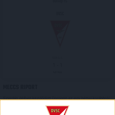
Dorogi FC
DVSC
2019.12.11.
1
-
1
Full Time
MECCS RIPORT
Szerdán délben kezdődött Dorogon az egy héttel korábbról
a pálya használhatatlansága miatt elhalasztott Magyar Kupa-
mérkőzés a 16 közé jutásért.