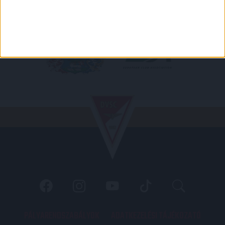
PÁLYARENDSZABÁLYOK
ADATKEZELÉSI TÁJÉKOZATÓ