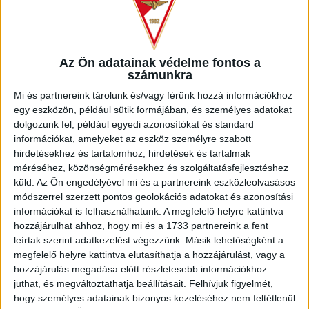
Ezúttal kellemes, napsütéses időben, immár gondozott, de
kissé mély talajú pályán az első 20 perc két célt tévesztett
hazai lövést és Trujicsék által két kihagyott, veszélyesebb
közeli helyzetet hozott. A szerb támadó Bereczki beadását
Az Ön adatainak védelme fontos a
számunkra
helyezte a jobb kapufa mellé hat méterről. A 25. percben
Kundrák lapos, 25 méteres lövését Borsos szögletre tolta
Mi és partnereink tárolunk és/vagy férünk hozzá információkhoz
vetődve, majd Kuti szögletét lehúzta. A 39. percben bal
egy eszközön, például sütik formájában, és személyes adatokat
oldali debreceni támadás végén Bereczki labdája már a
dolgozunk fel, például egyedi azonosítókat és standard
kapuson is túljutott, de Adeniji a kapu torkából, öt méterről
információkat, amelyeket az eszköz személyre szabott
kisodródva mellé lőtt, majd Barna Sz. ugyancsak öt méterről
hirdetésekhez és tartalomhoz, hirdetések és tartalmak
fölé fejelt. Két óriási gólhelyzet volt! A 44. percben egy védő
méréséhez, közönségmérésekhez és szolgáltatásfejlesztéshez
küld.
Az Ön engedélyével mi és a partnereink eszközleolvasásos
balról hazagurított labdáját a majdnem elcsúszó kapus az
módszerrel szerzett pontos geolokációs adatokat és azonosítási
utolsó pillanatban rúgta el Kundrák elől. A kihagyott
információkat is felhasználhatunk. A megfelelő helyre kattintva
vendéghelyzetek megbosszulták magukat és váratlanul
hozzájárulhat ahhoz, hogy mi és a 1733 partnereink a fent
vezetést szereztek a házigazdák. A 45. percben Csillag
leírtak szerint adatkezelést végezzünk. Másik lehetőségként a
passzolt Kitl-höz, akinek nagy erejű lövése a védők közül
megfelelő helyre kattintva elutasíthatja a hozzájárulást, vagy a
kilépő Csillag elé pattant, s a középpályás 10 méterről a
hozzájárulás megadása előtt részletesebb információkhoz
háló jobb oldalába csavart. 1-0.
juthat, és megváltoztathatja beállításait.
Felhívjuk figyelmét,
hogy személyes adatainak bizonyos kezeléséhez nem feltétlenül
A második félidő elején aktívabban kezdtek a dorogiak,