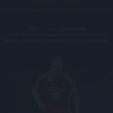
IMPRESSZUM
KAPCSOLAT
BELSŐ VISSZAÉLÉS-BEJELENTÉSI TÁJÉKOZTATÓ DVSC FUTBALL ZRT.
© 2026
DVSC Futball Zrt.
Minden jog fenntartva.
Az oldalon található írott és képi anyagok csak a forrás megjelölésével, internetes
felhasználás esetén élő hivatkozás elhelyezésével (forrás: dvsc.hu) használhatóak fel.