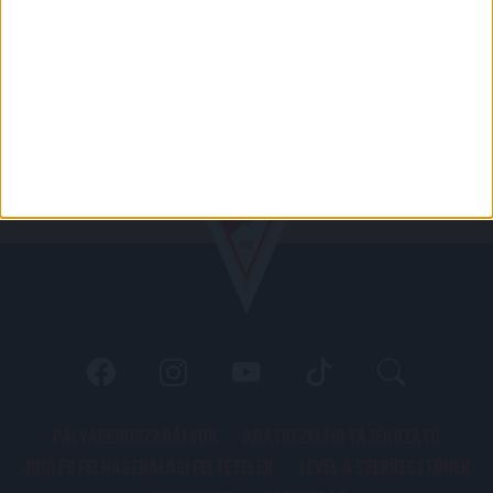
PÁLYARENDSZABÁLYOK
ADATKEZELÉSI TÁJÉKOZATÓ
JOGI ÉS FELHASZNÁLÁSI FELTÉTELEK
LEVÉL A SZERKESZTŐNEK