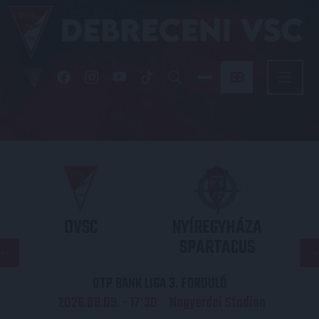
DVSC
NYÍREGYHÁZA
SPARTACUS
OTP BANK LIGA 3. FORDULÓ
2026.08.09. - 17
30
Nagyerdei Stadion
: