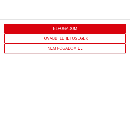
KONFERENCIA LIGÁBAN
Bővebben →
ELFOGADOM
TOVÁBBI LEHETŐSÉGEK
LEGUTÓBBI EREDMÉNY
NEM FOGADOM EL
DVSC
FC
COPENHAGEN