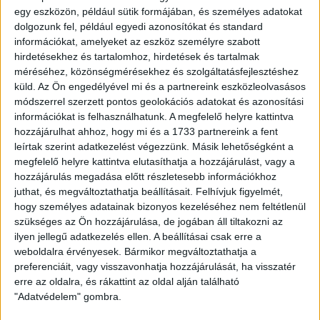
Kupa nyolcaddöntő visszavágóját, miután a debreceni
egy eszközön, például sütik formájában, és személyes adatokat
mérkőzésen 2-1-es vereséget szenvedett. Nem néztünk
dolgozunk fel, például egyedi azonosítókat és standard
könnyű meccs elé, az első összecsapáson a vendégek
információkat, amelyeket az eszköz személyre szabott
szervezetten, elszántan futballoztak, és várható volt, hogy
hirdetésekhez és tartalomhoz, hirdetések és tartalmak
hazai közönség előtt még inkább odateszik magukat az
méréséhez, közönségmérésekhez és szolgáltatásfejlesztéshez
előny megtartása érdekében.
küld.
Az Ön engedélyével mi és a partnereink eszközleolvasásos
módszerrel szerzett pontos geolokációs adatokat és azonosítási
információkat is felhasználhatunk. A megfelelő helyre kattintva
Herczeg András több olyan játékosnak is lehetőséget adott,
hozzájárulhat ahhoz, hogy mi és a 1733 partnereink a fent
akik a bajnokikon ritkábban lépnek pályára. Sérülés miatt
leírtak szerint adatkezelést végezzünk. Másik lehetőségként a
Justin Mengolóra és Bényei Balázsra nem számíthatott a
megfelelő helyre kattintva elutasíthatja a hozzájárulást, vagy a
szakmai stáb, bemutatkozott ugyanakkor a Loki színeiben
hozzájárulás megadása előtt részletesebb információkhoz
az új kapus, Tomas Kosicky.
juthat, és megváltoztathatja beállításait.
Felhívjuk figyelmét,
hogy személyes adatainak bizonyos kezeléséhez nem feltétlenül
A 15. percben sikerült ledolgozni a hátrányt, miután Sós
szükséges az Ön hozzájárulása, de jogában áll tiltakozni az
Bence révén megszereztük a vezetést! A középpályást Ioan
ilyen jellegű adatkezelés ellen. A beállításai csak erre a
Filip indította, majd 14 méterről a hálóba emelt! Ezzel
weboldalra érvényesek. Bármikor megváltoztathatja a
azonban még a Dorog állt továbbjutásra idegenben lőtt több
preferenciáit, vagy visszavonhatja hozzájárulását, ha visszatér
góllal, tehát újabb Loki-találatra volt szükség, ám a hazaiak
erre az oldalra, és rákattint az oldal alján található
nem könnyítették meg a dolgunkat, nehezen tudtunk
"Adatvédelem" gombra.
helyzetet kialakítani, inkább mezőnyjáték folyt a pályán.