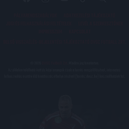
PÁLYARENDSZABÁLYOK
ADATKEZELÉSI TÁJÉKOZATÓ
JOGI ÉS FELHASZNÁLÁSI FELTÉTELEK
LEVÉL A SZERKESZTŐNEK
IMPRESSZUM
KAPCSOLAT
BELSŐ VISSZAÉLÉS-BEJELENTÉSI TÁJÉKOZTATÓ DVSC FUTBALL ZRT.
© 2026
DVSC Futball Zrt.
Minden jog fenntartva.
Az oldalon található írott és képi anyagok csak a forrás megjelölésével, internetes
felhasználás esetén élő hivatkozás elhelyezésével (forrás: dvsc.hu) használhatóak fel.