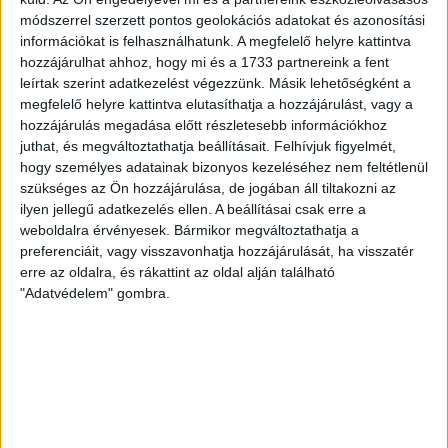
Közép-Magyarország, 1044, Magyarország
módszerrel szerzett pontos geolokációs adatokat és azonosítási
információkat is felhasználhatunk. A megfelelő helyre kattintva
hozzájárulhat ahhoz, hogy mi és a 1733 partnereink a fent
leírtak szerint adatkezelést végezzünk. Másik lehetőségként a
megfelelő helyre kattintva elutasíthatja a hozzájárulást, vagy a
hozzájárulás megadása előtt részletesebb információkhoz
juthat, és megváltoztathatja beállításait.
Felhívjuk figyelmét,
hogy személyes adatainak bizonyos kezeléséhez nem feltétlenül
szükséges az Ön hozzájárulása, de jogában áll tiltakozni az
ilyen jellegű adatkezelés ellen. A beállításai csak erre a
weboldalra érvényesek. Bármikor megváltoztathatja a
preferenciáit, vagy visszavonhatja hozzájárulását, ha visszatér
erre az oldalra, és rákattint az oldal alján található
"Adatvédelem" gombra.
RÉSZLETEK
MECCSNAP
IDŐPONT
2013.04.16.
16:00