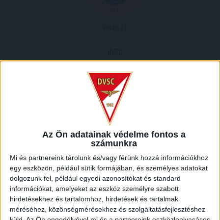
Vasas FC
DVSC
Az Ön adatainak védelme fontos a
2013.04.16.
számunkra
16
00
:
Mi és partnereink tárolunk és/vagy férünk hozzá információkhoz
Előnézet
egy eszközön, például sütik formájában, és személyes adatokat
dolgozunk fel, például egyedi azonosítókat és standard
információkat, amelyeket az eszköz személyre szabott
HELYSZÍN
hirdetésekhez és tartalomhoz, hirdetések és tartalmak
SZUSZA FERENC STADION /
Megyeri út, Juharliget, Újpest, IV. kerület, Budapest,
méréséhez, közönségmérésekhez és szolgáltatásfejlesztéshez
küld.
Az Ön engedélyével mi és a partnereink eszközleolvasásos