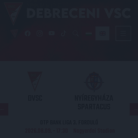
DVSC
NYÍREGYHÁZA
SPARTACUS
OTP BANK LIGA 3. FORDULÓ
2026.08.09. - 17
30
Nagyerdei Stadion
: