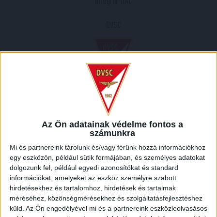
Integrál-DAC
DVSC
2008.04.02.
1
-
4
Az Ön adatainak védelme fontos a
számunkra
Full Time
Mi és partnereink tárolunk és/vagy férünk hozzá információkhoz
egy eszközön, például sütik formájában, és személyes adatokat
HELYSZÍN
dolgozunk fel, például egyedi azonosítókat és standard
információkat, amelyeket az eszköz személyre szabott
GYŐR /
Győr, Győri járás, Győr-Moson-Sopron megye, Nyugat-Dunántúl, Dunántúl,
hirdetésekhez és tartalomhoz, hirdetések és tartalmak
Magyarország
méréséhez, közönségmérésekhez és szolgáltatásfejlesztéshez
küld.
Az Ön engedélyével mi és a partnereink eszközleolvasásos