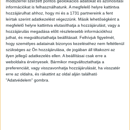
módszerrel szerzett pontos geolokációs adatokat és azonosítási
információkat is felhasználhatunk. A megfelelő helyre kattintva
hozzájárulhat ahhoz, hogy mi és a 1731 partnereink a fent
leírtak szerint adatkezelést végezzünk. Másik lehetőségként a
megfelelő helyre kattintva elutasíthatja a hozzájárulást, vagy a
hozzájárulás megadása előtt részletesebb információkhoz
juthat, és megváltoztathatja beállításait.
Felhívjuk figyelmét,
hogy személyes adatainak bizonyos kezeléséhez nem feltétlenül
szükséges az Ön hozzájárulása, de jogában áll tiltakozni az
ilyen jellegű adatkezelés ellen. A beállításai csak erre a
weboldalra érvényesek. Bármikor megváltoztathatja a
preferenciáit, vagy visszavonhatja hozzájárulását, ha visszatér
erre az oldalra, és rákattint az oldal alján található
"Adatvédelem" gombra.
RÉSZLETEK
MECCSNAP
IDŐPONT
LIGA
IDÉNY
2008.04.02.
15:00
Magyar Kupa
2007/2008