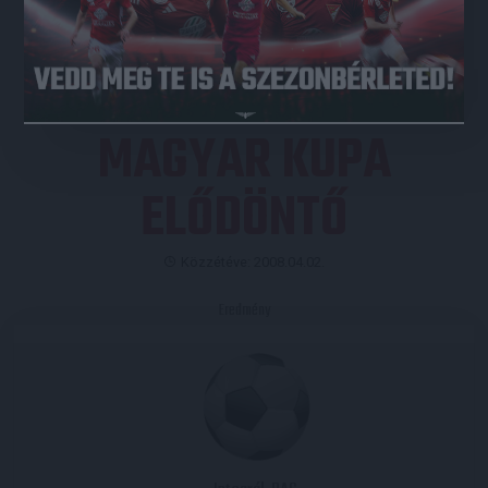
JEGYVÁSÁRLÁS
MAGYAR KUPA
ELŐDÖNTŐ
Közzétéve: 2008.04.02.
Eredmény