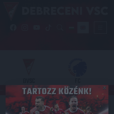
DVSC
FC
×
COPENHAGEN
KONFERENCIA LIGA 3. SELEJTEZŐFDORDULÓ
2026.08.06. - 19
00
Nagyerdei Stadion
: