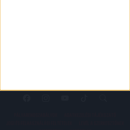
PÁLYARENDSZABÁLYOK
ADATKEZELÉSI TÁJÉKOZATÓ
JOGI ÉS FELHASZNÁLÁSI FELTÉTELEK
LEVÉL A SZERKESZTŐNEK