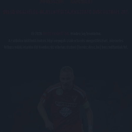
IMPRESSZUM
KAPCSOLAT
BELSŐ VISSZAÉLÉS-BEJELENTÉSI TÁJÉKOZTATÓ DVSC FUTBALL ZRT.
© 2026
DVSC Futball Zrt.
Minden jog fenntartva.
Az oldalon található írott és képi anyagok csak a forrás megjelölésével, internetes
felhasználás esetén élő hivatkozás elhelyezésével (forrás: dvsc.hu) használhatóak fel.