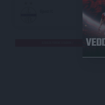
2
Újpest FC
HE
SZUSZA FERENC STADION /
Megyeri út, Juharliget, Újpe