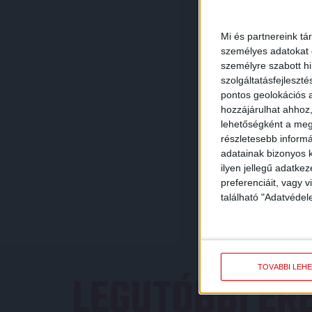
Mi és partnereink tá
személyes adatokat d
személyre szabott h
szolgáltatásfejleszté
pontos geolokációs a
hozzájárulhat ahhoz,
lehetőségként a megf
részletesebb informác
adatainak bizonyos k
ilyen jellegű adatke
preferenciáit, vagy v
található "Adatvéde
TOVÁBBI LEH
LEGUTÓBBI E