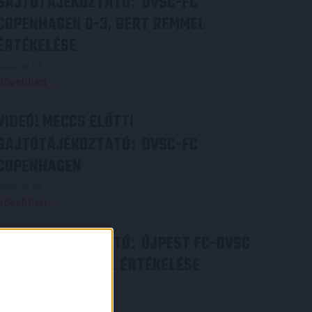
SAJTÓTÁJÉKOZTATÓ
DVSC-FC
:
COPENHAGEN 0-3, GERT REMMEL
ÉRTÉKELÉSE
2026.08.07.
Bővebben →
VIDEÓ! MECCS ELŐTTI
SAJTÓTÁJÉKOZTATÓ
DVSC-FC
:
COPENHAGEN
2026.08.05.
Bővebben →
SAJTÓTÁJÉKOZTATÓ
ÚJPEST FC-DVSC
:
4-2, GERT REMMEL ÉRTÉKELÉSE
2026.08.03.
Bővebben →