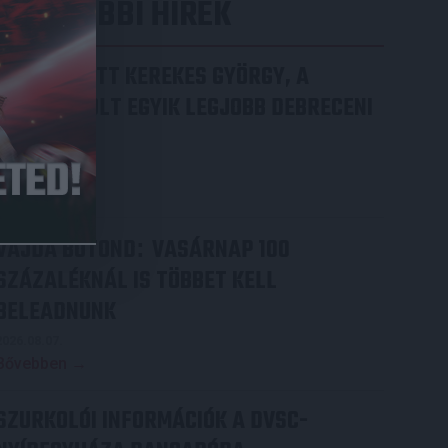
LEGUTÓBBI HÍREK
70 ÉVES LETT KEREKES GYÖRGY, A
VALAHA VOLT EGYIK LEGJOBB DEBRECENI
CSATÁR
2026.08.08.
Bővebben →
VAJDA BOTOND
VASÁRNAP 100
:
SZÁZALÉKNÁL IS TÖBBET KELL
BELEADNUNK
2026.08.07.
Bővebben →
SZURKOLÓI INFORMÁCIÓK A DVSC-