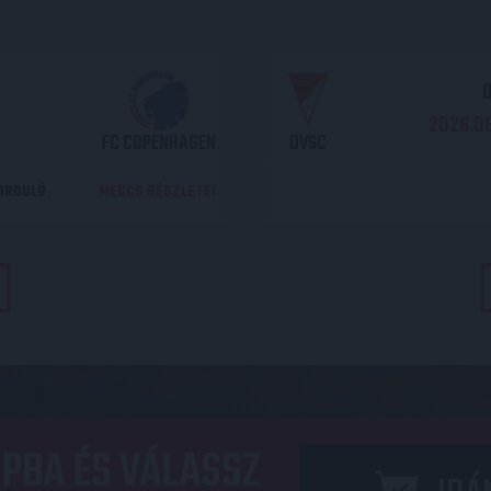
O
2026.08
FC COPENHAGEN
DVSC
DORDULÓ
MECCS RÉSZLETEI
PBA ÉS VÁLASSZ