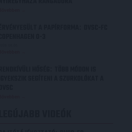
NYÍREGYHÁZA RANGADÓRA
Bővebben →
ÉRVÉNYESÜLT A PAPÍRFORMA
DVSC-FC
:
COPENHAGEN 0-3
2026.08.06.
Bővebben →
RENDKÍVÜLI HŐSÉG
TÖBB MÓDON IS
:
IGYEKSZIK SEGÍTENI A SZURKOLÓKAT A
DVSC
Bővebben →
LEGÚJABB VIDEÓK