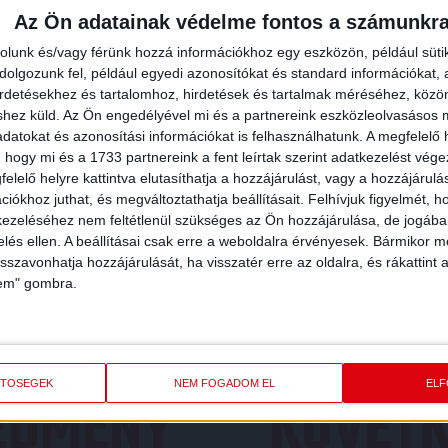
Az Ön adatainak védelme fontos a számunkr
rolunk és/vagy férünk hozzá információkhoz egy eszközön, például süti
olgozunk fel, például egyedi azonosítókat és standard információkat,
irdetésekhez és tartalomhoz, hirdetések és tartalmak méréséhez, kö
shez küld.
Az Ön engedélyével mi és a partnereink eszközleolvasásos m
datokat és azonosítási információkat is felhasználhatunk. A megfelelő h
 hogy mi és a 1733 partnereink a fent leírtak szerint adatkezelést vég
elelő helyre kattintva elutasíthatja a hozzájárulást, vagy a hozzájárul
iókhoz juthat, és megváltoztathatja beállításait.
Felhívjuk figyelmét, 
ezeléséhez nem feltétlenül szükséges az Ön hozzájárulása, de jogában 
zelés ellen. A beállításai csak erre a weboldalra érvényesek. Bármikor m
isszavonhatja hozzájárulását, ha visszatér erre az oldalra, és rákattint a
lem" gombra.
ETŐSÉGEK
NEM FOGADOM EL
EL
REDMÉNY
KÖVETK