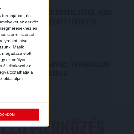
a
DÉNES VILMOS
MEGTISZTELTETÉS, HOGY
:
k formájában, és
ILYEN SZURKOLÓK ELŐTT LÉPHETEK
 amelyeket az eszköz
zönségmérésekhez és
PÁLYÁRA
ódszerrel szerzett
2026.07.31.
elyre kattintva
Bővebben →
ezzünk. Másik
ás megadása előtt
hogy személyes
PJUNYIK JEREVÁN-DVSC
TOVÁBBJUTÁS
:
áll tiltakozni az
A KONFERENCIA LIGÁBAN
egváltoztathatja a
z oldal alján
Bővebben →
FOGADOM
EZŐ MÉRKŐZÉS