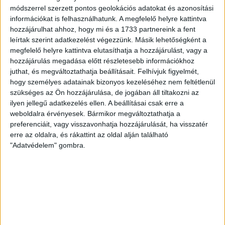
módszerrel szerzett pontos geolokációs adatokat és azonosítási
információkat is felhasználhatunk. A megfelelő helyre kattintva
hozzájárulhat ahhoz, hogy mi és a 1733 partnereink a fent
leírtak szerint adatkezelést végezzünk. Másik lehetőségként a
megfelelő helyre kattintva elutasíthatja a hozzájárulást, vagy a
hozzájárulás megadása előtt részletesebb információkhoz
juthat, és megváltoztathatja beállításait.
Felhívjuk figyelmét,
hogy személyes adatainak bizonyos kezeléséhez nem feltétlenül
szükséges az Ön hozzájárulása, de jogában áll tiltakozni az
ilyen jellegű adatkezelés ellen. A beállításai csak erre a
weboldalra érvényesek. Bármikor megváltoztathatja a
preferenciáit, vagy visszavonhatja hozzájárulását, ha visszatér
erre az oldalra, és rákattint az oldal alján található
"Adatvédelem" gombra.
RÉSZLETEK
MECCSNAP
IDŐPONT
LIGA
IDÉNY
2009.10.28.
12:00
Magyar Kupa
2009/2010