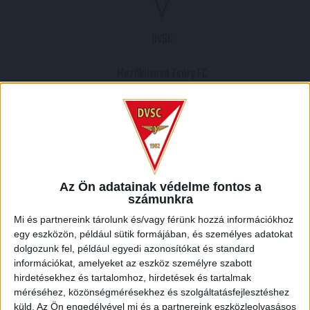
DVSC
Mezőkövesd Zsóry FC
Az Ön adatainak védelme fontos a
2009.10.28.
számunkra
4
-
3
Mi és partnereink tárolunk és/vagy férünk hozzá információkhoz
Full Time
egy eszközön, például sütik formájában, és személyes adatokat
dolgozunk fel, például egyedi azonosítókat és standard
információkat, amelyeket az eszköz személyre szabott
HELYSZÍN
hirdetésekhez és tartalomhoz, hirdetések és tartalmak
méréséhez, közönségmérésekhez és szolgáltatásfejlesztéshez
NAGYERDEI STADION /
Debrecen Nagyerdei krt. 12 4032
küld.
Az Ön engedélyével mi és a partnereink eszközleolvasásos