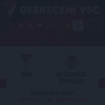
DVSC
NYÍREGYHÁZA
SPARTACUS
OTP BANK LIGA 3. FORDULÓ
2026.08.09. - 17
30
Nagyerdei Stadion
: