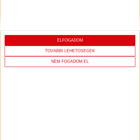
COPENHAGEN
19
:
00
ELFOGADOM
2026-08-
KONFERENCIA LIGA 3.
MECCS
TOVÁBBI LEHETŐSÉGEK
06 19:00
SELEJTEZŐFDORDULÓ
RÉSZLETEI
NEM FOGADOM EL
TOVÁBBI EREDMÉNYEK
KÖVETKEZŐ MÉRKŐZÉS