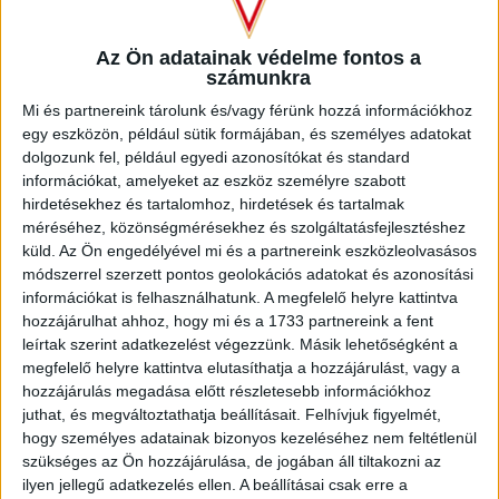
Idegenben is otthon: közel 2000 debreceni szurkoló kísérte
Az Ön adatainak védelme fontos a
el a Lokit a vasárnap esti, nyíregyházi rangadóra. A
számunkra
vendégszurkolók lelkesedésének az sem szabott gátat,
hogy kedvenc csapatuk sérülések és egyéb okok miatt egy
Mi és partnereink tárolunk és/vagy férünk hozzá információkhoz
fél csapatra való játékost volt kénytelen nélkülözni, többek
egy eszközön, például sütik formájában, és személyes adatokat
dolgozunk fel, például egyedi azonosítókat és standard
között például Korhut Mihályt, Varga Józsefet, Bényei
információkat, amelyeket az eszköz személyre szabott
Ágostont és Poór Patrikot is.
hirdetésekhez és tartalomhoz, hirdetések és tartalmak
méréséhez, közönségmérésekhez és szolgáltatásfejlesztéshez
Rangadóhoz méltó, óriási hangorkánban kezdődött a meccs,
küld.
Az Ön engedélyével mi és a partnereink eszközleolvasásos
mégpedig kissé csapkodó játékkal. egy-egy célt tévesztett
módszerrel szerzett pontos geolokációs adatokat és azonosítási
lövéssel. Néhány perc után Dzsudzsák Balázst középen
információkat is felhasználhatunk. A megfelelő helyre kattintva
szerepeltető DVSC került némi fölénybe, ehhez képest a 14.
hozzájárulhat ahhoz, hogy mi és a 1733 partnereink a fent
percben a hazaiak szerezték meg vezetést: egy szöglet
leírtak szerint adatkezelést végezzünk. Másik lehetőségként a
után az őrizetlenül hagyott Jánvári 5 méterről fejelt a hálóba
megfelelő helyre kattintva elutasíthatja a hozzájárulást, vagy a
(1-0).
hozzájárulás megadása előtt részletesebb információkhoz
juthat, és megváltoztathatja beállításait.
Felhívjuk figyelmét,
A kérdés az volt, miként reagál erre a Loki? Nos, egy Sós-
hogy személyes adatainak bizonyos kezeléséhez nem feltétlenül
lövéssel, majd sok hibával, de fokozatosan növekvő
szükséges az Ön hozzájárulása, de jogában áll tiltakozni az
támadókedvvel. Harcoljatok! – zengte a debreceni tábor, de
ilyen jellegű adatkezelés ellen. A beállításai csak erre a