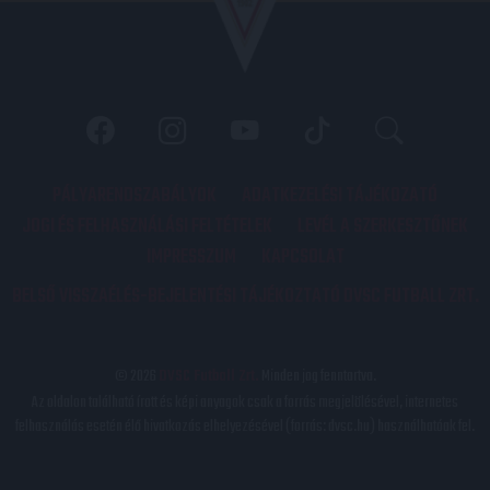
PÁLYARENDSZABÁLYOK
ADATKEZELÉSI TÁJÉKOZATÓ
JOGI ÉS FELHASZNÁLÁSI FELTÉTELEK
LEVÉL A SZERKESZTŐNEK
IMPRESSZUM
KAPCSOLAT
BELSŐ VISSZAÉLÉS-BEJELENTÉSI TÁJÉKOZTATÓ DVSC FUTBALL ZRT.
© 2026
DVSC Futball Zrt.
Minden jog fenntartva.
Az oldalon található írott és képi anyagok csak a forrás megjelölésével, internetes
felhasználás esetén élő hivatkozás elhelyezésével (forrás: dvsc.hu) használhatóak fel.