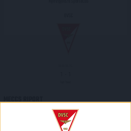
Nyíregyháza Spartacus
DVSC
2020.10.25.
1
-
1
Full Time
MECCS RIPORT
Döntetlent játszott az ősz rangadóján a Loki a Merkantil
Bank Ligában, miután vasárnap este 1-1-re végzett
Nyíregyházán.