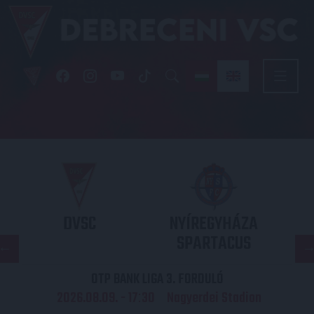
DVSC
NYÍREGYHÁZA
SPARTACUS
OTP BANK LIGA 3. FORDULÓ
2026.08.09. - 17
30
Nagyerdei Stadion
: