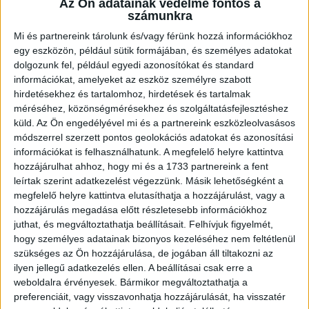
Az Ön adatainak védelme fontos a
számunkra
A sárga lapok miatt eltiltott Kinyik Ákos, valamint a
sérülésből felépülőben lévő Bárány Donát, Korhut Mihály és
Mi és partnereink tárolunk és/vagy férünk hozzá információkhoz
Kusnyír Erik nélkül, de nyilván a győzelem reményében
egy eszközön, például sütik formájában, és személyes adatokat
kezdte meccset a DVSC a téli fagyban. A hangulat azonban
dolgozunk fel, például egyedi azonosítókat és standard
mégsem csak ettől lett fagyos, hiszen a Loki a néhány
információkat, amelyeket az eszköz személyre szabott
biztató támadása ellenére (a 10. percben például Szécsi
hirdetésekhez és tartalomhoz, hirdetések és tartalmak
Márk csúsztatott mellé, a 29.-ben a mezőny legjobbja,
méréséhez, közönségmérésekhez és szolgáltatásfejlesztéshez
Dzsudzsák Balázs lőtt remekül, a kapus bravúrral védett)
küld.
Az Ön engedélyével mi és a partnereink eszközleolvasásos
módszerrel szerzett pontos geolokációs adatokat és azonosítási
nem tudta megszerezni a vezetést az élmezőnyhöz tartozó,
információkat is felhasználhatunk. A megfelelő helyre kattintva
szervezetten futballozó gyirmótiak ellen.
hozzájárulhat ahhoz, hogy mi és a 1733 partnereink a fent
leírtak szerint adatkezelést végezzünk. Másik lehetőségként a
Sőt, vendégek jutottak előnyhöz. Történt, hogy az első félidő
megfelelő helyre kattintva elutasíthatja a hozzájárulást, vagy a
hajrájában egy jobb oldali beadás után az őrizetlenül hagyott
hozzájárulás megadása előtt részletesebb információkhoz
Lencse 13 méterről a léc alá bombázott (0-1), így a
juthat, és megváltoztathatja beállításait.
Felhívjuk figyelmét,
szünetben a Gyirmót állt jobban a sok mezőnyjátékot hozó
hogy személyes adatainak bizonyos kezeléséhez nem feltétlenül
mérkőzésen.
szükséges az Ön hozzájárulása, de jogában áll tiltakozni az
ilyen jellegű adatkezelés ellen. A beállításai csak erre a
A folytatásban is kirázhatta a hideg a debrecenieket, hiszen
weboldalra érvényesek. Bármikor megváltoztathatja a
a második játékrész elején a Gyirmót megduplázta előnyét,
preferenciáit, vagy visszavonhatja hozzájárulását, ha visszatér
miután Simon közelről könnyedén a kapuba fejelhetett (0-2).