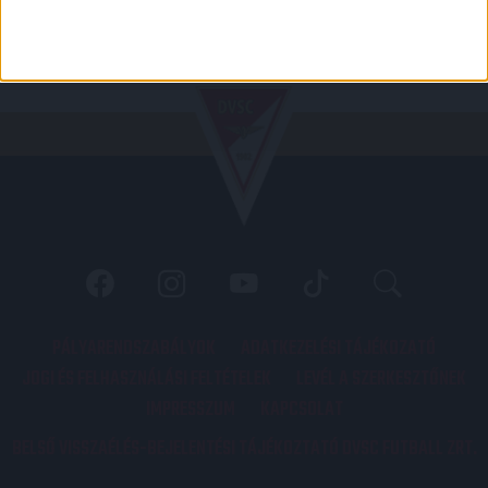
PÁLYARENDSZABÁLYOK
ADATKEZELÉSI TÁJÉKOZATÓ
JOGI ÉS FELHASZNÁLÁSI FELTÉTELEK
LEVÉL A SZERKESZTŐNEK
IMPRESSZUM
KAPCSOLAT
BELSŐ VISSZAÉLÉS-BEJELENTÉSI TÁJÉKOZTATÓ DVSC FUTBALL ZRT.