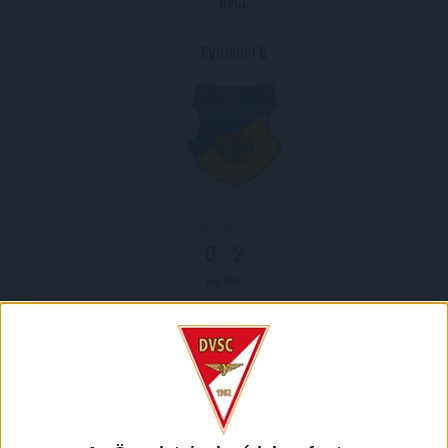
DVSC
Gyirmót FC
2021.02.15.
0
-
2
Full Time
MECCS RIPORT
Már nem 100 százalékos a Loki hazai pályán a Merkantil
Bank Ligában, miután hétfőn este 2-0-ra kikapott a
Gyirmóttól.