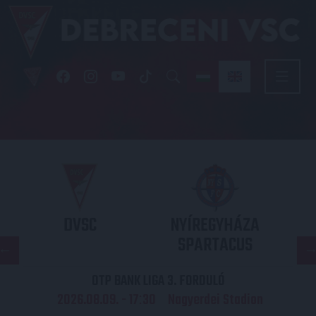
DVSC
NYÍREGYHÁZA
SPARTACUS
OTP BANK LIGA 3. FORDULÓ
2026.08.09. - 17
30
Nagyerdei Stadion
: