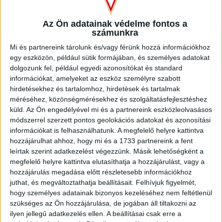
Győzelem vagy győzelem: nagyjából e kettő közül
választhatott a Loki Szentlőrincen, tekintve, hogy a Merkantil
Az Ön adatainak védelme fontos a
számunkra
Bank Liga utolsó előtti fordulójában már nem hibázhatott a
célul a feljutást kitűző debreceni gárda.
Mi és partnereink tárolunk és/vagy férünk hozzá információkhoz
egy eszközön, például sütik formájában, és személyes adatokat
A Bárány Donátot eltiltás, Pávkovics Bencét pedig sérülés
dolgozunk fel, például egyedi azonosítókat és standard
miatt nélkülöző DVSC értelemszerűen mezőnyfölényben
információkat, amelyeket az eszköz személyre szabott
hirdetésekhez és tartalomhoz, hirdetések és tartalmak
kezdte a meccset, ám fogást nem sikerült találni a hazai
méréséhez, közönségmérésekhez és szolgáltatásfejlesztéshez
védelmen, sőt, s lőrinciek a 20. percben Kinyik Ákos
küld.
Az Ön engedélyével mi és a partnereink eszközleolvasásos
öngóljával a vezetést is megszerezték egy jobb oldali
módszerrel szerzett pontos geolokációs adatokat és azonosítási
beadás után (1-0).
információkat is felhasználhatunk. A megfelelő helyre kattintva
hozzájárulhat ahhoz, hogy mi és a 1733 partnereink a fent
Több kellett a Lokitól, és ha nehezen is, de jött a több. A 27.
leírtak szerint adatkezelést végezzünk. Másik lehetőségként a
percben Korhut Mihály lövését még fogta Hajagos (nem
megfelelő helyre kattintva elutasíthatja a hozzájárulást, vagy a
sokkal később a szentlőrinciek egy les miatt meg nem adott
hozzájárulás megadása előtt részletesebb információkhoz
fejes gólt értek el), ám a 37. minutumban már sikerült
juthat, és megváltoztathatja beállításait.
Felhívjuk figyelmét,
egyenlíteni, Ferenczi János adott be balról, Ugrai Roland
hogy személyes adatainak bizonyos kezeléséhez nem feltétlenül
pedig 9 méterről a kapu bal oldalába fejelt (1-1).
szükséges az Ön hozzájárulása, de jogában áll tiltakozni az
ilyen jellegű adatkezelés ellen. A beállításai csak erre a