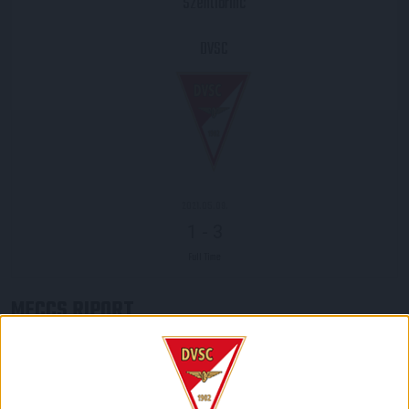
Szentlőrinc
DVSC
2021.05.09.
1
-
3
Full Time
MECCS RIPORT
Az utolsó fordulóban dől el, visszajut-e az NB I-be a DVSC.
A Loki vasárnap 3-1-re nyert Szentlőrincen, de a Gyirmót is
nyerni tudott Kazincbarcikán.