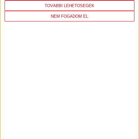
TOVÁBBI LEHETŐSÉGEK
PJUNYIK JEREVÁN-DVSC
TOVÁBBJUTÁS A
:
NEM FOGADOM EL
KONFERENCIA LIGÁBAN
Bővebben →
VIDEÓ! SAJTÓTÁJÉKOZTATÓ
PJUNYIK
:
JEREVÁN-DVSC 0-0, GERT REMMEL
ÉRTÉKELÉSE
Bővebben →
LEGUTÓBBI EREDMÉNY