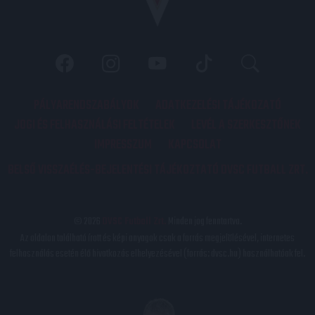
PÁLYARENDSZABÁLYOK
ADATKEZELÉSI TÁJÉKOZATÓ
JOGI ÉS FELHASZNÁLÁSI FELTÉTELEK
LEVÉL A SZERKESZTŐNEK
IMPRESSZUM
KAPCSOLAT
BELSŐ VISSZAÉLÉS-BEJELENTÉSI TÁJÉKOZTATÓ DVSC FUTBALL ZRT.
© 2026
DVSC Futball Zrt.
Minden jog fenntartva.
Az oldalon található írott és képi anyagok csak a forrás megjelölésével, internetes
felhasználás esetén élő hivatkozás elhelyezésével (forrás: dvsc.hu) használhatóak fel.