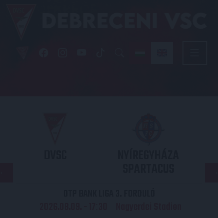
DVSC
NYÍREGYHÁZA
SPARTACUS
OTP BANK LIGA 3. FORDULÓ
2026.08.09. - 17
30
Nagyerdei Stadion
: