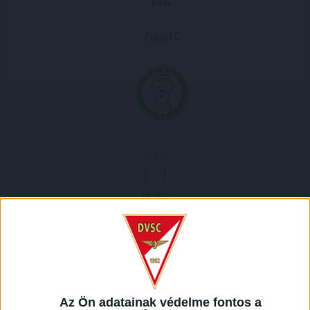
DVSC
Paksi FC
2016.07.17.
1
-
1
Full Time
MECCS RIPORT
Hazai pályán a Paks ellen kezdte meg a 2016-2017-es
bajnoki küzdelemsorozatot a DVSC-TEVA. A csapat a héten
a Torpedo Zsodino ellen Európa-liga-mérkőzést játszott, így
Az Ön adatainak védelme fontos a