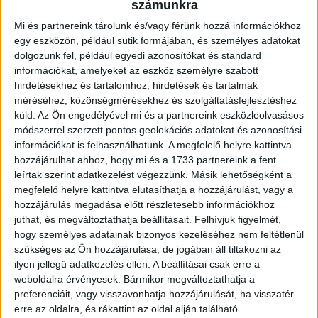
Kondás Elemér néhány helyen változtatott a csütörtöki
számunkra
kerethez képest. A találkozó egyperces gyászszünettel
Mi és partnereink tárolunk és/vagy férünk hozzá információkhoz
indult Herczeg András édesanyja emlékére, aki 91 évesen
egy eszközön, például sütik formájában, és személyes adatokat
hunyt el.
dolgozunk fel, például egyedi azonosítókat és standard
információkat, amelyeket az eszköz személyre szabott
Az első percek leginkább a mezőnyben folytak, mind a két
hirdetésekhez és tartalomhoz, hirdetések és tartalmak
együttes próbált fogást találni a másikon. A mérkőzés első
méréséhez, közönségmérésekhez és szolgáltatásfejlesztéshez
nagyobb helyzetére a 6. percig kellett várni, ekkor Kulcsár
küld.
Az Ön engedélyével mi és a partnereink eszközleolvasásos
pörgetett Takács Tamás elé, aki közelről lőhetett volna
módszerrel szerzett pontos geolokációs adatokat és azonosítási
kapura, de az egyik paksi védő még időben szögletre
információkat is felhasználhatunk. A megfelelő helyre kattintva
mentett. Komolyabb lehetőség egyik fél előtt sem adódott, a
hozzájárulhat ahhoz, hogy mi és a 1733 partnereink a fent
játékosok dolgát kissé megnehezítette a szitáló eső miatti
leírtak szerint adatkezelést végezzünk. Másik lehetőségként a
csúszós talaj. A 21. percben a Paks előtt is akadt egy
megfelelő helyre kattintva elutasíthatja a hozzájárulást, vagy a
helyzet, de a középen bevetődő Hahn nem érte el a labdát. A
hozzájárulás megadása előtt részletesebb információkhoz
juthat, és megváltoztathatja beállításait.
Felhívjuk figyelmét,
29. percben ismét a paksiak támadója, Hahn volt a
hogy személyes adatainak bizonyos kezeléséhez nem feltétlenül
főszereplő, tizenöt méteres lövése azonban a bal kapufa
szükséges az Ön hozzájárulása, de jogában áll tiltakozni az
mellett hagyta el a játékteret. Két perccel később Kecskés
ilyen jellegű adatkezelés ellen. A beállításai csak erre a
indította Harasztit a jobb oldalon, de lövése elakadt
weboldalra érvényesek. Bármikor megváltoztathatja a
Verpeczben, a kipattanót pedig néhány méterről az üres
preferenciáit, vagy visszavonhatja hozzájárulását, ha visszatér
kapu mellé lőtte. Nekünk nem sikerült helyzetet
erre az oldalra, és rákattint az oldal alján található
kialakítanunk, inkább a tolnaiak veszélyeztettek. A sok