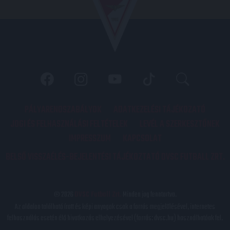
PÁLYARENDSZABÁLYOK
ADATKEZELÉSI TÁJÉKOZATÓ
JOGI ÉS FELHASZNÁLÁSI FELTÉTELEK
LEVÉL A SZERKESZTŐNEK
IMPRESSZUM
KAPCSOLAT
BELSŐ VISSZAÉLÉS-BEJELENTÉSI TÁJÉKOZTATÓ DVSC FUTBALL ZRT.
© 2026
DVSC Futball Zrt.
Minden jog fenntartva.
Az oldalon található írott és képi anyagok csak a forrás megjelölésével, internetes
felhasználás esetén élő hivatkozás elhelyezésével (forrás: dvsc.hu) használhatóak fel.