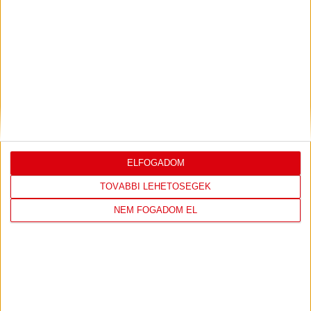
2026.08.03.
Bővebben →
DÉNES VILMOS
MEGTISZTELTETÉS, HOGY
:
ILYEN SZURKOLÓK ELŐTT LÉPHETEK PÁLYÁRA
2026.07.31.
Bővebben →
ELFOGADOM
PJUNYIK JEREVÁN-DVSC
TOVÁBBJUTÁS A
:
TOVÁBBI LEHETŐSÉGEK
KONFERENCIA LIGÁBAN
NEM FOGADOM EL
Bővebben →