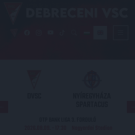
DVSC
NYÍREGYHÁZA
SPARTACUS
OTP BANK LIGA 3. FORDULÓ
2026.08.09. - 17
30
Nagyerdei Stadion
: