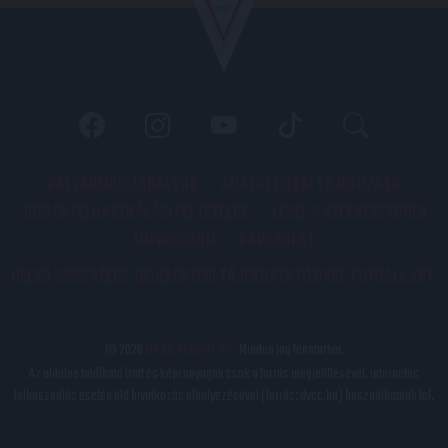
PÁLYARENDSZABÁLYOK
ADATKEZELÉSI TÁJÉKOZATÓ
JOGI ÉS FELHASZNÁLÁSI FELTÉTELEK
LEVÉL A SZERKESZTŐNEK
IMPRESSZUM
KAPCSOLAT
BELSŐ VISSZAÉLÉS-BEJELENTÉSI TÁJÉKOZTATÓ DVSC FUTBALL ZRT.
© 2026
DVSC Futball Zrt.
Minden jog fenntartva.
Az oldalon található írott és képi anyagok csak a forrás megjelölésével, internetes
felhasználás esetén élő hivatkozás elhelyezésével (forrás: dvsc.hu) használhatóak fel.