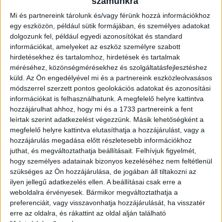
A találkozót eredetileg Debrecenben rendezték volna, de a
számunkra
Campus fesztivál miatt most nem lehet használni a
Mi és partnereink tárolunk és/vagy férünk hozzá információkhoz
Nagyerdei Stadiont, így a két csapat megcserélte a
egy eszközön, például sütik formájában, és személyes adatokat
pályaválasztói jogot.
dolgozunk fel, például egyedi azonosítókat és standard
információkat, amelyeket az eszköz személyre szabott
A Szpari kezdőcsapatában több egykori Loki-játékost
hirdetésekhez és tartalomhoz, hirdetések és tartalmak
találhattunk, hiszen korábban Balogh János, Bajzát Péter,
méréséhez, közönségmérésekhez és szolgáltatásfejlesztéshez
Huszák Tamás és a nyáron Debrecenből Nyíregyházára
küld.
Az Ön engedélyével mi és a partnereink eszközleolvasásos
igazolt Rezes László és Spitzmüller István is a DVSC
módszerrel szerzett pontos geolokációs adatokat és azonosítási
alkalmazásában állt.
információkat is felhasználhatunk. A megfelelő helyre kattintva
hozzájárulhat ahhoz, hogy mi és a 1733 partnereink a fent
leírtak szerint adatkezelést végezzünk. Másik lehetőségként a
A DVSC-TEVA jelentősen más kezdővel állt fel, mint például
megfelelő helyre kattintva elutasíthatja a hozzájárulást, vagy a
a keddi, Cliftonville elleni összecsapáson. Kondás Elemér
hozzájárulás megadása előtt részletesebb információkhoz
vezetőedzőnek gondolnia kellett a nagyon fontos BATE
juthat, és megváltoztathatja beállításait.
Felhívjuk figyelmét,
elleni Bajnokok Ligája-selejtezőre, ezért több játékost is
hogy személyes adatainak bizonyos kezeléséhez nem feltétlenül
pihentetett.
szükséges az Ön hozzájárulása, de jogában áll tiltakozni az
ilyen jellegű adatkezelés ellen. A beállításai csak erre a
Lendületesen kezdett csapatunk, a hazaiak kapusának már a
weboldalra érvényesek. Bármikor megváltoztathatja a
4. percben nagyot kellett védenie, majd egy perccel később
preferenciáit, vagy visszavonhatja hozzájárulását, ha visszatér
Bódi lövése a lécről pattant ki. Ezt követően jó negyedóráig
erre az oldalra, és rákattint az oldal alján található
egyik oldalon sem forogtak igazán veszélyben a kapuk, bár