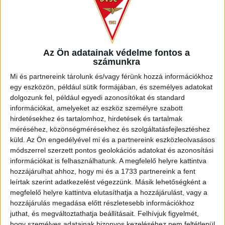
bajnoki címvédő, az Európa Ligában szereplő FTC
stadionjában. A DVSC úgy kezdte a meccset, hogy 10
esztendeje nem nyert a Fradi otthonában, a Groupama
Arénában pedig még soha. Srdjan Blagojevic vezetőedző
nem változtatott az előző heti győztes kezdőcsapaton.
Az Ön adatainak védelme fontos a
számunkra
A mérkőzés mozgalmasan kezdődött, a 3. percben Varga
Mi és partnereink tárolunk és/vagy férünk hozzá információkhoz
József lőtt fölé 18 méterről, majd Sylvain Deslandes kapott
egy eszközön, például sütik formájában, és személyes adatokat
sárgát. Az összecsapás után védőnket le kellett cserélni,
dolgozunk fel, például egyedi azonosítókat és standard
Charleston állt be helyette. Közben Gróf Dávid védte
információkat, amelyeket az eszköz személyre szabott
bravúrral Ryan Mmaee ziccerét, majd Dibusz Dénes ütötte ki
hirdetésekhez és tartalomhoz, hirdetések és tartalmak
Bévárdi Zsombor lövését, nemigen lehetett unatkozni.
méréséhez, közönségmérésekhez és szolgáltatásfejlesztéshez
küld.
Az Ön engedélyével mi és a partnereink eszközleolvasásos
A 11. percben aztán megszerezte a vezetést a Ferencváros,
módszerrel szerzett pontos geolokációs adatokat és azonosítási
egy bal oldali támadás végén Vécsei érkezett jól, és 13
információkat is felhasználhatunk. A megfelelő helyre kattintva
méterről a kapuba lőtt, Gróf csak beleütni tudott a labdába
hozzájárulhat ahhoz, hogy mi és a 1733 partnereink a fent
(1-0). A folytatásban is eseménydús volt a találkozó, nem
leírtak szerint adatkezelést végezzünk. Másik lehetőségként a
játszott rosszul a Loki, de érezhetően mindig volt veszély a
megfelelő helyre kattintva elutasíthatja a hozzájárulást, vagy a
hazaiak támadásaiban.
hozzájárulás megadása előtt részletesebb információkhoz
juthat, és megváltoztathatja beállításait.
Felhívjuk figyelmét,
A 26. percben egy szép ellenakció végén Dzsudzsák Balázs
hogy személyes adatainak bizonyos kezeléséhez nem feltétlenül