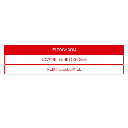
0-3, GERT REMMEL ÉRTÉKELÉSE
2026.08.07.
Bővebben →
VIDEÓ! MECCS ELŐTTI SAJTÓTÁJÉKOZTATÓ
:
DVSC-FC COPENHAGEN
ELFOGADOM
2026.08.05.
TOVÁBBI LEHETŐSÉGEK
Bővebben →
NEM FOGADOM EL
SAJTÓTÁJÉKOZTATÓ
ÚJPEST FC-DVSC 4-2,
:
GERT REMMEL ÉRTÉKELÉSE
2026.08.03.
Bővebben →
DÉNES VILMOS
MEGTISZTELTETÉS, HOGY
:
ILYEN SZURKOLÓK ELŐTT LÉPHETEK PÁLYÁRA