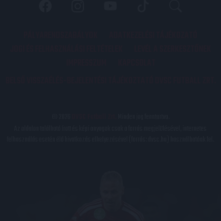
PÁLYARENDSZABÁLYOK
ADATKEZELÉSI TÁJÉKOZATÓ
JOGI ÉS FELHASZNÁLÁSI FELTÉTELEK
LEVÉL A SZERKESZTŐNEK
IMPRESSZUM
KAPCSOLAT
BELSŐ VISSZAÉLÉS-BEJELENTÉSI TÁJÉKOZTATÓ DVSC FUTBALL ZRT.
© 2026
DVSC Futball Zrt.
Minden jog fenntartva.
Az oldalon található írott és képi anyagok csak a forrás megjelölésével, internetes
felhasználás esetén élő hivatkozás elhelyezésével (forrás: dvsc.hu) használhatóak fel.