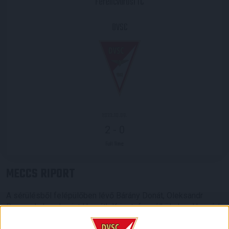
Ferencvárosi TC
DVSC
2022.10.09.
2
-
0
Full Time
MECCS RIPORT
A sérülésből felépülőben lévő Bárány Donát, Oleksandr
Romanchuk, valamint Horváth Krisztofer nélkül, de a Honvéd
elleni győzelem tudatában lépett pályára együttesünk a