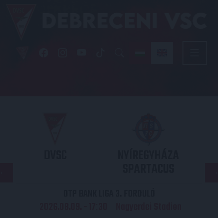
DVSC
NYÍREGYHÁZA
SPARTACUS
OTP BANK LIGA 3. FORDULÓ
2026.08.09. - 17
30
Nagyerdei Stadion
: