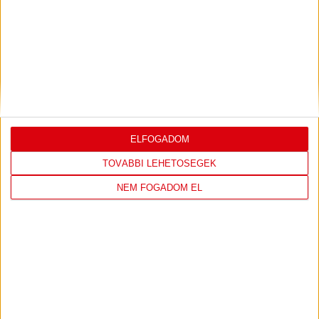
SAJTÓTÁJÉKOZTATÓ
DVSC-FC COPENHAGEN
:
0-3, GERT REMMEL ÉRTÉKELÉSE
2026.08.07.
Bővebben →
VIDEÓ! MECCS ELŐTTI SAJTÓTÁJÉKOZTATÓ
:
DVSC-FC COPENHAGEN
ELFOGADOM
TOVÁBBI LEHETŐSÉGEK
2026.08.05.
Bővebben →
NEM FOGADOM EL
SAJTÓTÁJÉKOZTATÓ
ÚJPEST FC-DVSC 4-2,
:
GERT REMMEL ÉRTÉKELÉSE
2026.08.03.
Bővebben →