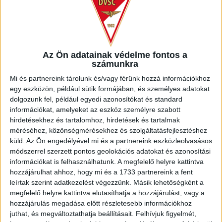
Kyziridis a napokban megsérült, így Meldin Dreskovic és
Christian Manrique mellett ő sem állhatott a szakmai stáb
rendelkezésére. A kezdőcsapatba természetesen bekerült
a 100. NB I-es meccse alkalmából köszöntött Kusnyír Erik
és az 50. találkozóját ünneplő Megyeri Balázs is.
Az Ön adatainak védelme fontos a
számunkra
A mérkőzés előtt az 1956-os forradalom hőseinek emlékére
a stadionban felcsendült a Ragazzi di Buda, sokan be is
Mi és partnereink tárolunk és/vagy férünk hozzá információkhoz
kapcsolódtak a népszerű dalba. A találkozó gyászszünettel
egy eszközön, például sütik formájában, és személyes adatokat
kezdődött: nemrégiben 73 éves korában elhunyt Mezei
dolgozunk fel, például egyedi azonosítókat és standard
András, a DVSC volt labdarúgója. Mezei Andrást 1968
információkat, amelyeket az eszköz személyre szabott
hirdetésekhez és tartalomhoz, hirdetések és tartalmak
januárjában igazolta le a DVSC a Debreceni Kinizsi
méréséhez, közönségmérésekhez és szolgáltatásfejlesztéshez
csapatából. Az 1969-ben az NB II-ben bajnokságot nyert
küld.
Az Ön engedélyével mi és a partnereink eszközleolvasásos
csapat jobbszélsője volt.
módszerrel szerzett pontos geolokációs adatokat és azonosítási
információkat is felhasználhatunk. A megfelelő helyre kattintva
Az összecsapás elején a Loki magasan letámadta
hozzájárulhat ahhoz, hogy mi és a 1733 partnereink a fent
ellenfelét, a 6. percben Bárány Donát révén be is talált,
leírtak szerint adatkezelést végezzünk. Másik lehetőségként a
ráadásul gyönyörű akció végén! Dzsudzsák Balázs passzolt
megfelelő helyre kattintva elutasíthatja a hozzájárulást, vagy a
szépen Brandon Domingueshez, aki jól adott középre,
hozzájárulás megadása előtt részletesebb információkhoz
Bárány Donát pedig közelről nem hibázott. Az asszisztens
juthat, és megváltoztathatja beállításait.
Felhívjuk figyelmét,
lest intett, de a VAR megállapította, nem volt az,