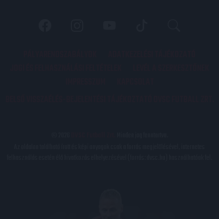
PÁLYARENDSZABÁLYOK
ADATKEZELÉSI TÁJÉKOZATÓ
JOGI ÉS FELHASZNÁLÁSI FELTÉTELEK
LEVÉL A SZERKESZTŐNEK
IMPRESSZUM
KAPCSOLAT
BELSŐ VISSZAÉLÉS-BEJELENTÉSI TÁJÉKOZTATÓ DVSC FUTBALL ZRT.
© 2026
DVSC Futball Zrt.
Minden jog fenntartva.
Az oldalon található írott és képi anyagok csak a forrás megjelölésével, internetes
felhasználás esetén élő hivatkozás elhelyezésével (forrás: dvsc.hu) használhatóak fel.