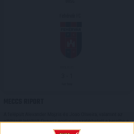
DVSC
Fehérvár FC
2023.10.22.
3
-
1
Full Time
MECCS RIPORT
A felépült Alexander Mojzis és Joao Oliveira, valamint az
eltiltását letöltött Dusan Lagator visszatérhetett a keretbe a
vasárnapi, Fehérvár elleni bajnokira, azonban Alexandros