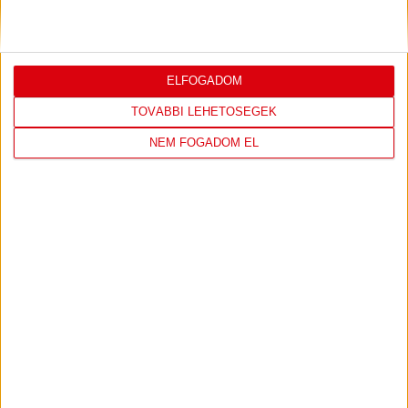
Bővebben →
ELFOGADOM
TOVÁBBI LEHETŐSÉGEK
LEGUTÓBBI EREDMÉNY
NEM FOGADOM EL
DVSC
FC
COPENHAGEN
19
:
00