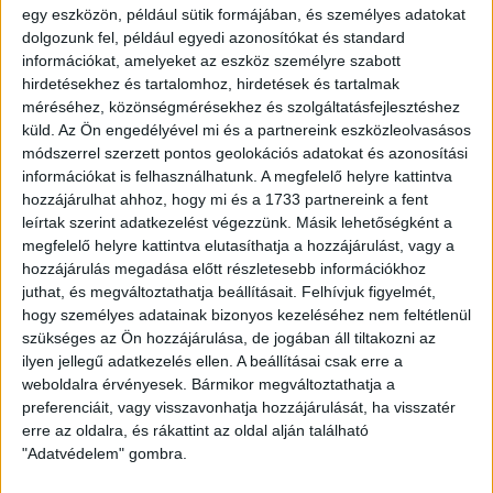
bajlódó Selim Bouadla sem állt a szakmai stáb
egy eszközön, például sütik formájában, és személyes adatokat
rendelkezésére, illetve Seydi és Mihelic sem volt bevethető
dolgozunk fel, például egyedi azonosítókat és standard
állapotban.
információkat, amelyeket az eszköz személyre szabott
hirdetésekhez és tartalomhoz, hirdetések és tartalmak
A kispestiek legutóbb csúnyán elrontották a bajnoki
méréséhez, közönségmérésekhez és szolgáltatásfejlesztéshez
ünneplésünket azzal, hogy az utolsó fordulóban hazai pályán
küld.
Az Ön engedélyével mi és a partnereink eszközleolvasásos
legyőztek minket, de nem a visszavágás miatt volt fontos a
módszerrel szerzett pontos geolokációs adatokat és azonosítási
győzelem. Nem kezdtük jól a bajnoki szezont, emiatt már
információkat is felhasználhatunk. A megfelelő helyre kattintva
jelentősen hátrányban vagyunk az élmezőnnyel szemben,
hozzájárulhat ahhoz, hogy mi és a 1733 partnereink a fent
tehát a három pont nagyon kell a Lokinak, és a siker a
leírtak szerint adatkezelést végezzünk. Másik lehetőségként a
lelkeknek is jót tesz.
megfelelő helyre kattintva elutasíthatja a hozzájárulást, vagy a
hozzájárulás megadása előtt részletesebb információkhoz
juthat, és megváltoztathatja beállításait.
Felhívjuk figyelmét,
Rögtön magunkhoz ragadtuk a kezdeményezést, a játék a
hogy személyes adatainak bizonyos kezeléséhez nem feltétlenül
Honvéd térfelén zajlott, de lövéseinket mindig blokkolni
szükséges az Ön hozzájárulása, de jogában áll tiltakozni az
tudták a védők. Nenad Novakovicsnak semmi dolga nem
ilyen jellegű adatkezelés ellen. A beállításai csak erre a
akadt, mert a vendégek alig-alig jutottak el a 16-osunkig. A
weboldalra érvényesek. Bármikor megváltoztathatja a
15. percben Korhut Mihály bal oldali beadása után Tisza
preferenciáit, vagy visszavonhatja hozzájárulását, ha visszatér
Tibor középről, 15 méterről lőtt a bal alsóba. Ezután már
erre az oldalra, és rákattint az oldal alján található
többet merészkedett előre a Kispest, helyzetig is eljutott,
"Adatvédelem" gombra.
de továbbra is a Loki irányította a játékot, és a 38. percben
már kettővel vezettünk, amikor egy nagy védelmi hiba után –