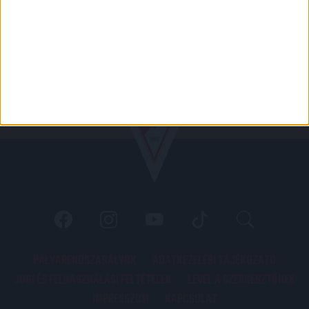
PÁLYARENDSZABÁLYOK
ADATKEZELÉSI TÁJÉKOZATÓ
JOGI ÉS FELHASZNÁLÁSI FELTÉTELEK
LEVÉL A SZERKESZTŐNEK
IMPRESSZUM
KAPCSOLAT