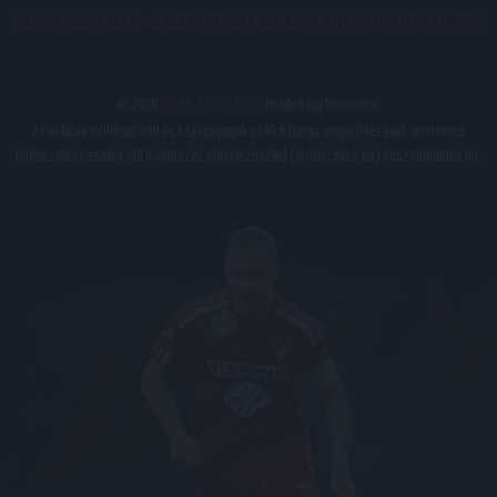
BELSŐ VISSZAÉLÉS-BEJELENTÉSI TÁJÉKOZTATÓ DVSC FUTBALL ZRT.
© 2026
DVSC Futball Zrt.
Minden jog fenntartva.
Az oldalon található írott és képi anyagok csak a forrás megjelölésével, internetes
felhasználás esetén élő hivatkozás elhelyezésével (forrás: dvsc.hu) használhatóak fel.