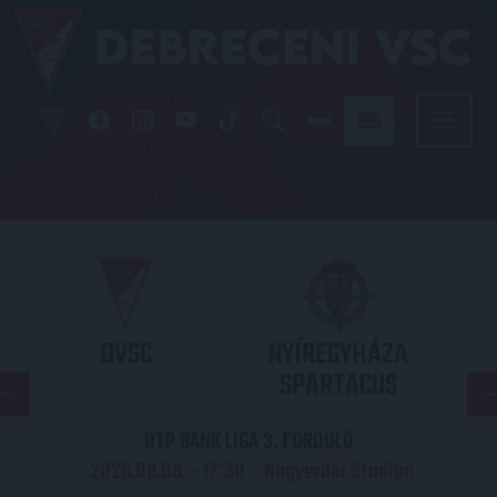
DVSC
NYÍREGYHÁZA
SPARTACUS
OTP BANK LIGA 3. FORDULÓ
2026.08.09. - 17
30
Nagyerdei Stadion
: