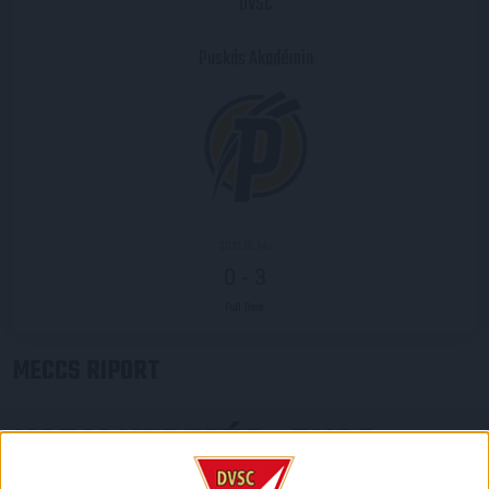
DVSC
Puskás Akadémia
2021.10.24.
0
-
3
Full Time
MECCS RIPORT
HAZAI VERESÉG
DVSC-
: