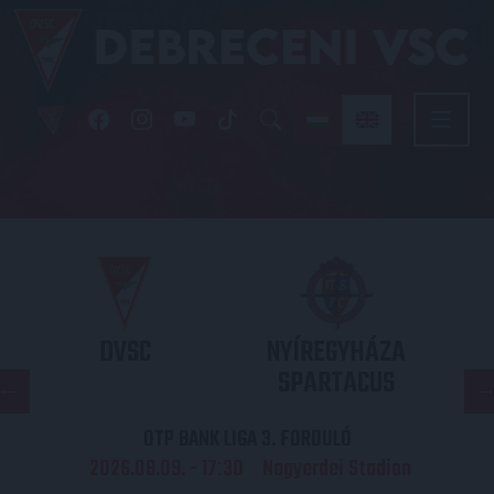
DVSC
NYÍREGYHÁZA
SPARTACUS
OTP BANK LIGA 3. FORDULÓ
2026.08.09. - 17
30
Nagyerdei Stadion
: