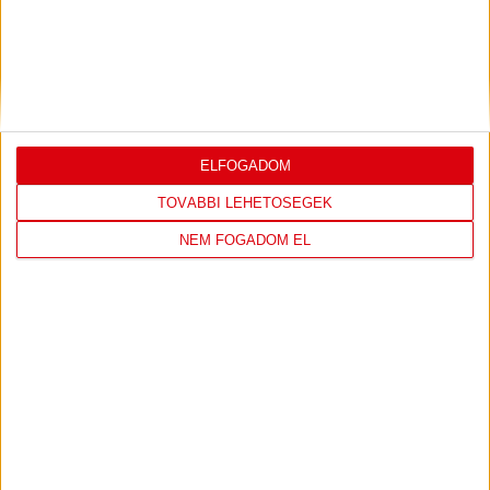
2026.08.07.
Bővebben →
VIDEÓ! MECCS ELŐTTI SAJTÓTÁJÉKOZTATÓ
:
DVSC-FC COPENHAGEN
2026.08.05.
ELFOGADOM
Bővebben →
TOVÁBBI LEHETŐSÉGEK
SAJTÓTÁJÉKOZTATÓ
ÚJPEST FC-DVSC 4-2,
NEM FOGADOM EL
:
GERT REMMEL ÉRTÉKELÉSE
2026.08.03.
Bővebben →
DÉNES VILMOS
MEGTISZTELTETÉS, HOGY
:
ILYEN SZURKOLÓK ELŐTT LÉPHETEK PÁLYÁRA
2026.07.31.