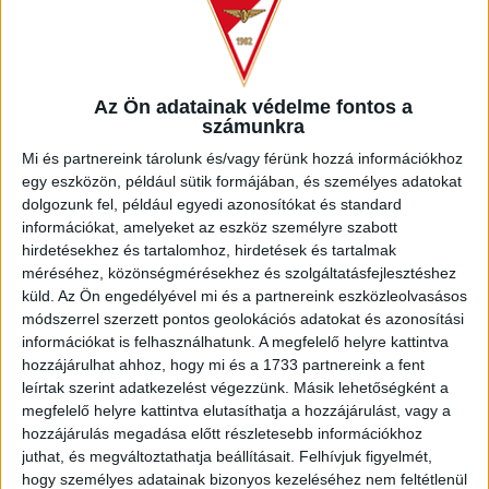
PUSKÁS AKADÉMIA 0-3
Nem szerzett pontot vasárnap a Loki a Nagyerdei
Az Ön adatainak védelme fontos a
Stadionban a Puskás Akadémia ellen.
számunkra
Mi és partnereink tárolunk és/vagy férünk hozzá információkhoz
Ünnepélyes pillanatok vezették fel a mérkőzést: a
egy eszközön, például sütik formájában, és személyes adatokat
jelenlévők megemlékeztek az 1956-os forradalom hőseiről,
dolgozunk fel, például egyedi azonosítókat és standard
miután az október a mellrák elleni küzdelem hónapja is, a
információkat, amelyeket az eszköz személyre szabott
DVSC csatlakozott a nemes kezdeményezéshez, Tőzsér
hirdetésekhez és tartalomhoz, hirdetések és tartalmak
Dániel sportigazgató 100. NB I-es találkozója alkalmából
méréséhez, közönségmérésekhez és szolgáltatásfejlesztéshez
köszöntötte Gróf Dávid kapust, és még szurkolói kezdőrúgó
küld.
Az Ön engedélyével mi és a partnereink eszközleolvasásos
is volt.
módszerrel szerzett pontos geolokációs adatokat és azonosítási
információkat is felhasználhatunk. A megfelelő helyre kattintva
A Lokinak ezúttal is sok sérültet kellett nélkülöznie (Bárány,
hozzájárulhat ahhoz, hogy mi és a 1733 partnereink a fent
Szécsi, Kusnyír, Kosicky, Poór, Bényei, Pávkovics, Kundrák
leírtak szerint adatkezelést végezzünk. Másik lehetőségként a
és a brazil Charleston is a maródiak listáján szerepel),
megfelelő helyre kattintva elutasíthatja a hozzájárulást, vagy a
eltiltása után visszatérhetett viszont a pályára a friss Hajós
hozzájárulás megadása előtt részletesebb információkhoz
Alfréd-díjas Dzsudzsák Balázs és Sós Bence is.
juthat, és megváltoztathatja beállításait.
Felhívjuk figyelmét,
hogy személyes adatainak bizonyos kezeléséhez nem feltétlenül