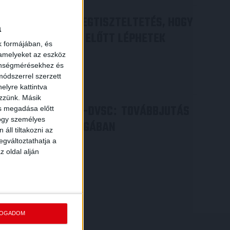
DÉNES VILMOS
MEGTISZTELTETÉS, HOGY
:
a
ILYEN SZURKOLÓK ELŐTT LÉPHETEK
k formájában, és
PÁLYÁRA
 amelyeket az eszköz
zönségmérésekhez és
2026.07.31.
ódszerrel szerzett
Bővebben →
elyre kattintva
ezzünk. Másik
PJUNYIK JEREVÁN-DVSC
TOVÁBBJUTÁS
:
ás megadása előtt
hogy személyes
A KONFERENCIA LIGÁBAN
áll tiltakozni az
egváltoztathatja a
Bővebben →
z oldal alján
FOGADOM