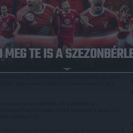
022.10.16.
4
-
1
Újpest FC
Full Time
 nélkül ment neki a vasárnapi, Újpest elleni rangadónak a
l a kezdőcsapatban kapott helyet.
ehetőség a 10. percben az Újpest előtt adódott egy közeli
rfalról. Egy perccel később Tallo került helyzetbe, de a
 a meccset és az ellenfelet, sőt, a vezetést is
bolondot Diabyból a jobb szélen, bevezette a labdát a 16-
obb oldalába (1-0).
n Meldin Dreskovic fejese révén a Loki is veszélyeztetett. A