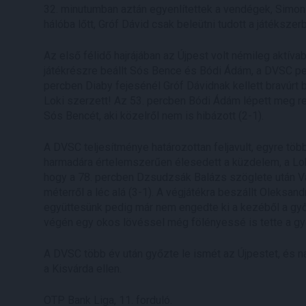
32. minutumban aztán egyenlítettek a vendégek, Simon 
hálóba lőtt, Gróf Dávid csak beleütni tudott a játékszerb
Az első félidő hajrájában az Újpest volt némileg aktív
játékrészre beállt Sós Bence és Bódi Ádám, a DVSC ped
percben Diaby fejesénél Gróf Dávidnak kellett bravúrt b
Loki szerzett! Az 53. percben Bódi Ádám lépett meg re
Sós Bencét, aki közelről nem is hibázott (2-1).
A DVSC teljesítménye határozottan feljavult, egyre tö
harmadára értelemszerűen élesedett a küzdelem, a Loki
hogy a 78. percben Dzsudzsák Balázs szöglete után Var
méterről a léc alá (3-1). A végjátékra beszállt Oleksa
együttesünk pedig már nem engedte ki a kezéből a győ
végén egy okos lövéssel még fölényessé is tette a gy
A DVSC több év után győzte le ismét az Újpestet, és nag
a Kisvárda ellen.
OTP Bank Liga, 11. forduló.