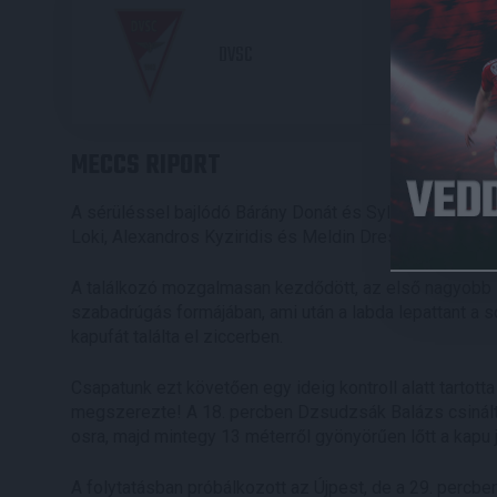
2
DVSC
MECCS RIPORT
A sérüléssel bajlódó Bárány Donát és Sylvain Deslandes
Loki, Alexandros Kyziridis és Meldin Dreskovic ezútta
A találkozó mozgalmasan kezdődött, az első nagyobb l
szabadrúgás formájában, ami után a labda lepattant a so
kapufát találta el ziccerben.
Csapatunk ezt követően egy ideig kontroll alatt tartotta
megszerezte! A 18. percben Dzsudzsák Balázs csinált 
osra, majd mintegy 13 méterről gyönyörűen lőtt a kapu j
A folytatásban próbálkozott az Újpest, de a 29. percbe