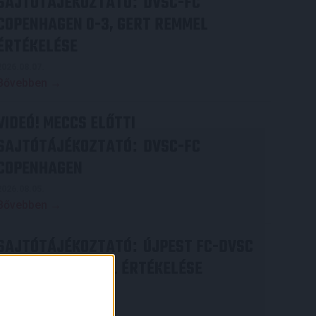
SAJTÓTÁJÉKOZTATÓ
DVSC-FC
:
COPENHAGEN 0-3, GERT REMMEL
ÉRTÉKELÉSE
2026.08.07.
Bővebben →
VIDEÓ! MECCS ELŐTTI
SAJTÓTÁJÉKOZTATÓ
DVSC-FC
:
COPENHAGEN
2026.08.05.
Bővebben →
SAJTÓTÁJÉKOZTATÓ
ÚJPEST FC-DVSC
:
4-2, GERT REMMEL ÉRTÉKELÉSE
2026.08.03.
Bővebben →