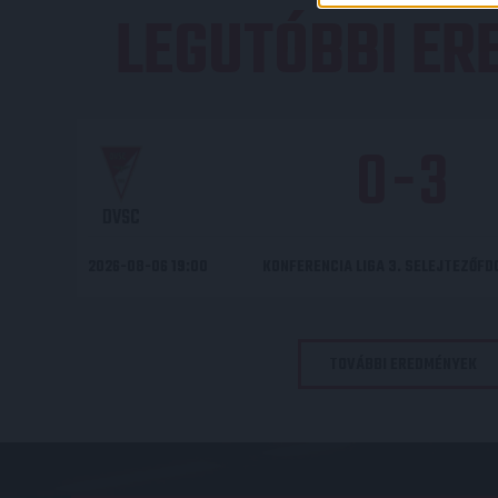
LEGUTÓBBI E
0
-
3
DVSC
2026-08-06 19:00
KONFERENCIA LIGA 3. SELEJTEZŐF
TOVÁBBI EREDMÉNYEK