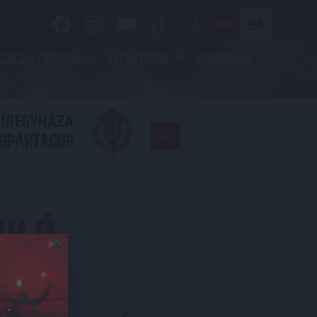
SZOLGÁLTATÁSOK
SZPONZOROK
KAPCSOLAT
YÍREGYHÁZA
FC
SPARTACUS
COPENHAGE
DULÓ
×