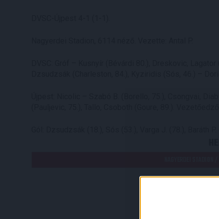
DVSC-Újpest 4-1 (1-1).
Nagyerdei Stadion, 6114 néző. Vezette: Antal P.
DVSC: Gróf – Kusnyír (Bévárdi 80.), Dreskovic, Lagator 
Dzsudzsák (Charleston, 84.), Kyziridis (Sós, 46.) – Dor
Újpest: Nicolic – Szabó B. (Borello, 75.), Csongvai, Dia
(Pauljevic, 75.), Tallo, Csoboth (Goure, 89.). Vezetőedző
Gól: Dzsudzsák (18.), Sós (53.), Varga J. (78.), Baráth P. (
HE
NAGYERDEI STADION /