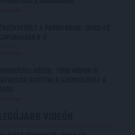
NYÍREGYHÁZA RANGADÓRA
Bővebben →
ÉRVÉNYESÜLT A PAPÍRFORMA
DVSC-FC
:
COPENHAGEN 0-3
2026.08.06.
Bővebben →
RENDKÍVÜLI HŐSÉG
TÖBB MÓDON IS
:
IGYEKSZIK SEGÍTENI A SZURKOLÓKAT A
DVSC
Bővebben →
LEGÚJABB VIDEÓK