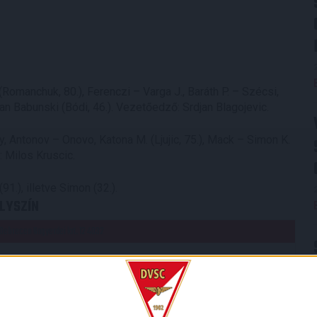
(Romanchuk, 80.), Ferenczi – Varga J., Baráth P. – Szécsi,
ian Babunski (Bódi, 46.). Vezetőedző: Srdjan Blagojevic.
by, Antonov – Onovo, Katona M. (Ljujic, 75.), Mack – Simon K.
: Milos Kruscic.
91.), illetve Simon (32.).
LYSZÍN
Debrecen Nagyerdei krt. 12 4032