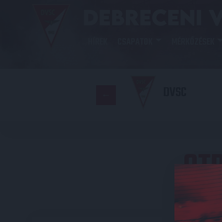
HÍREK
CSAPATOK
MÉRKŐZÉSEK
DVSC
OTP
E