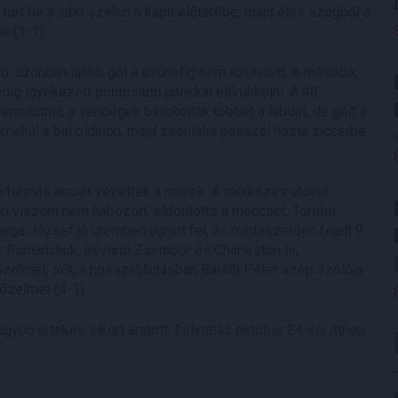
tört be a jobb szélen a kapu előterébe, majd éles szögből a
e (1-1).
abb, azonban újabb gól a szünetig nem született. A második
ig igyekezett pontosabb játékkal előrukkolni. A 48.
emutatnia, a vendégek birtokolták többet a labdát, de gólt a
mekül a bal oldalon, majd zseniális passzal hozta ziccerbe
bb formás akciót vezettek a mieink. A mérkőzés utolsó
 viszont nem habozott, eldöntötte a meccset. Történt,
ga József jó ütemben ugrott fel, ás mintaszerűen fejelt 9
ndr Romanchuk, Bévárdi Zsombor és Charleston is,
zelmet, sőt, a hosszabbításban Baráth Péter szép szólója
őzelmet (4-1).
yon értékes sikert aratott. Folytatás október 24-én, itthon