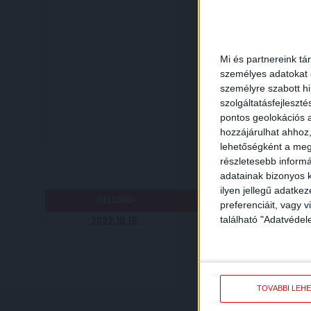
Mi és partnereink tá
személyes adatokat d
személyre szabott h
szolgáltatásfejleszté
pontos geolokációs a
hozzájárulhat ahhoz,
lehetőségként a megf
részletesebb informác
RÉ
adatainak bizonyos k
ilyen jellegű adatke
MECCSNAP
IDŐPONT
preferenciáit, vagy v
2022.10.16.
13:45
található "Adatvéde
TOVÁBBI LEH