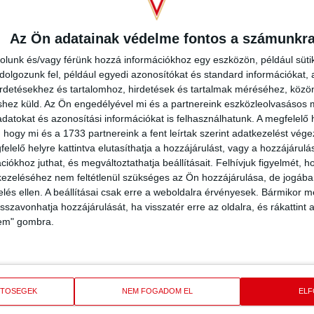
Az Ön adatainak védelme fontos a számunkr
rolunk és/vagy férünk hozzá információkhoz egy eszközön, például süti
olgozunk fel, például egyedi azonosítókat és standard információkat,
irdetésekhez és tartalomhoz, hirdetések és tartalmak méréséhez, kö
shez küld.
Az Ön engedélyével mi és a partnereink eszközleolvasásos m
datokat és azonosítási információkat is felhasználhatunk. A megfelelő h
 hogy mi és a 1733 partnereink a fent leírtak szerint adatkezelést vég
elelő helyre kattintva elutasíthatja a hozzájárulást, vagy a hozzájárul
iókhoz juthat, és megváltoztathatja beállításait.
Felhívjuk figyelmét, 
SZLETEK
ezeléséhez nem feltétlenül szükséges az Ön hozzájárulása, de jogában 
zelés ellen. A beállításai csak erre a weboldalra érvényesek. Bármikor m
LIGA
IDÉNY
isszavonhatja hozzájárulását, ha visszatér erre az oldalra, és rákattint a
OTP Bank Liga
2022/2023
lem" gombra.
ETŐSÉGEK
NEM FOGADOM EL
EL