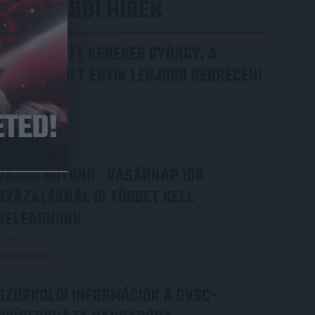
LEGUTÓBBI HÍREK
70 ÉVES LETT KEREKES GYÖRGY, A
VALAHA VOLT EGYIK LEGJOBB DEBRECENI
CSATÁR
2026.08.08.
Bővebben →
VAJDA BOTOND
VASÁRNAP 100
:
SZÁZALÉKNÁL IS TÖBBET KELL
BELEADNUNK
2026.08.07.
Bővebben →
SZURKOLÓI INFORMÁCIÓK A DVSC-