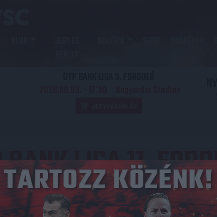
KLUB
JEGY ÉS
GALÉRIA
SHOP
AKADÉMIA
BÉRLET
OTP BANK LIGA 3. FORDULÓ
N
2026.08.09. - 17
30
Nagyerdei Stadion
:
JEGYVÁSÁRLÁS
 BANK LIGA 11. FOR
Közzétéve: 2022.10.16.
redmény