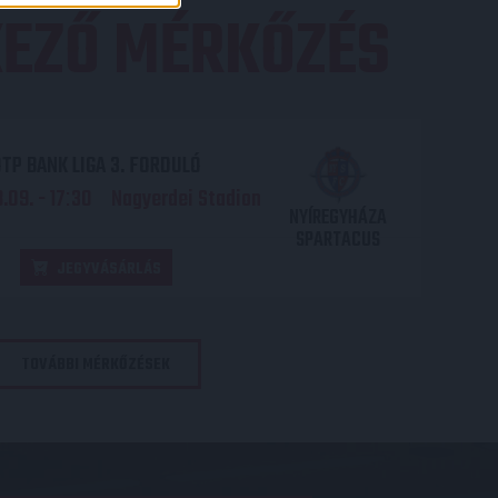
EZŐ MÉRKŐZÉS
TP BANK LIGA 3. FORDULÓ
.09. - 17
30
Nagyerdei Stadion
:
NYÍREGYHÁZA
SPARTACUS
JEGYVÁSÁRLÁS
TOVÁBBI MÉRKŐZÉSEK