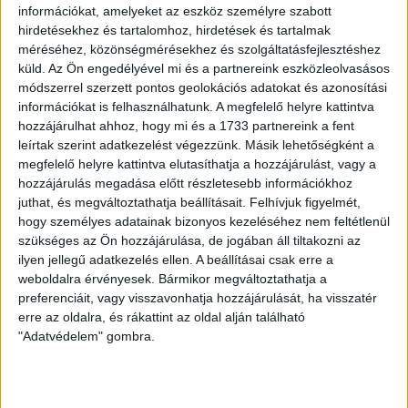
Mezőkövesden, míg a DVSC a Puskás Akadémia felett
információkat, amelyeket az eszköz személyre szabott
aratott 3-0-s győzelmet.
hirdetésekhez és tartalomhoz, hirdetések és tartalmak
méréséhez, közönségmérésekhez és szolgáltatásfejlesztéshez
Jól kezdtük a találkozót, helyzeteket dolgoztunk ki, míg a
küld.
Az Ön engedélyével mi és a partnereink eszközleolvasásos
hazaiak kontrákkal válaszoltak. A 23. percben mégis
módszerrel szerzett pontos geolokációs adatokat és azonosítási
pontrúgásból szerzett vezetést a lila-fehér alakulat: Nagy
információkat is felhasználhatunk. A megfelelő helyre kattintva
Dániel ívelte előre a szabadrúgást, középen érkezett
hozzájárulhat ahhoz, hogy mi és a 1733 partnereink a fent
Pávkovics, aki a hálóba fejelte a labdát. A gól egy kicsit
leírtak szerint adatkezelést végezzünk. Másik lehetőségként a
megzavarta csapatunkat, de utána rendeztük a sorokat, és a
megfelelő helyre kattintva elutasíthatja a hozzájárulást, vagy a
35. percben sikerült egyenlíteni Takács Tamás révén, aki a
hozzájárulás megadása előtt részletesebb információkhoz
Bóditól kapott labdát két újpesti védő között gurította a
juthat, és megváltoztathatja beállításait.
Felhívjuk figyelmét,
hálóba.
hogy személyes adatainak bizonyos kezeléséhez nem feltétlenül
szükséges az Ön hozzájárulása, de jogában áll tiltakozni az
ilyen jellegű adatkezelés ellen. A beállításai csak erre a
A második félidő elején mezőnyfölényben futballoztunk, az
weboldalra érvényesek. Bármikor megváltoztathatja a
57. percben nagy helyzetbe is kerültünk: Bódi passzolt
preferenciáit, vagy visszavonhatja hozzájárulását, ha visszatér
Ferenczihez, aki a bal kapufa mellé lőtt. Ezt követően a
erre az oldalra, és rákattint az oldal alján található
hazaiak percei következtek, két nagy lehetőséget is
"Adatvédelem" gombra.
kihagytak. A 87. percben nagy Loki-ziccer maradt ki! Nagy
Kevin ívelte előre a labdát, a berobbanó Sós Bence alig lőtt
mellé. Az utolsó néhány percben már nem született gól, a
DVSC egy ponttal tér haza Újpestről.