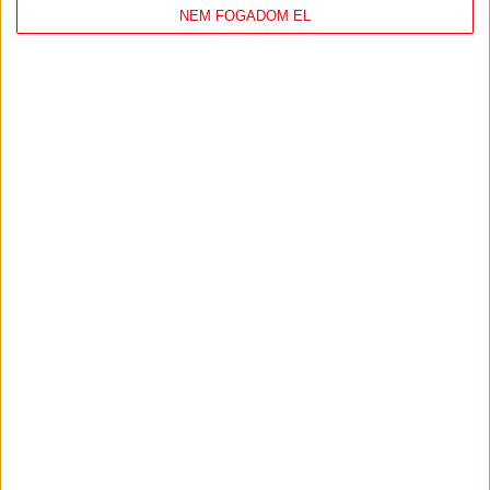
NEM FOGADOM EL
DVSC
FC
COPENHAGEN
0
-
3
2026-08-
KONFERENCIA LIGA 3.
MECCS
06 19:00
SELEJTEZŐFDORDULÓ
RÉSZLETEI
TOVÁBBI EREDMÉNYEK
KÖVETKEZŐ MÉRKŐZÉS