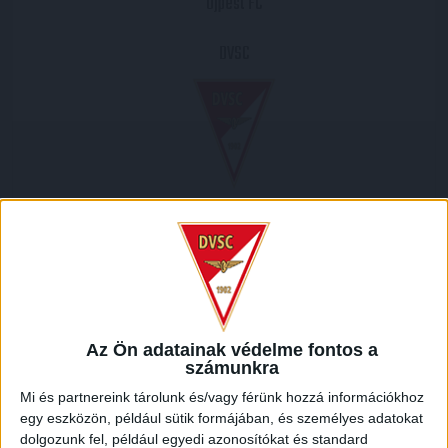
Újpest FC
DVSC
2017.09.30.
1
-
1
Full Time
MECCS RIPORT
Az Ön adatainak védelme fontos a
számunkra
A DVSC labdarúgócsapata az Újpest otthonában
Mi és partnereink tárolunk és/vagy férünk hozzá információkhoz
vendégszerepelt az OTP Bank Liga 11. fordulójában. A lila-
egy eszközön, például sütik formájában, és személyes adatokat
fehérek a legutóbbi mérkőzésükön 4-2-re nyertek
dolgozunk fel, például egyedi azonosítókat és standard