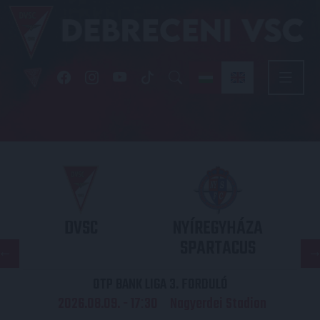
DVSC
NYÍREGYHÁZA
SPARTACUS
OTP BANK LIGA 3. FORDULÓ
2026.08.09. - 17
30
Nagyerdei Stadion
: