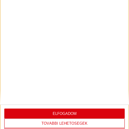
ILYEN SZURKOLÓK ELŐTT LÉPHETEK PÁLYÁRA
2026.07.31.
Bővebben →
PJUNYIK JEREVÁN-DVSC
TOVÁBBJUTÁS A
:
KONFERENCIA LIGÁBAN
Bővebben →
LEGUTÓBBI EREDMÉNY
ELFOGADOM
TOVÁBBI LEHETŐSÉGEK