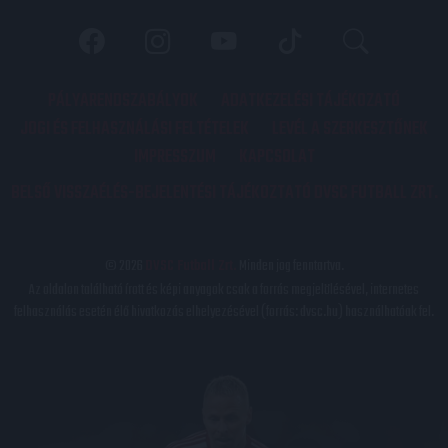
PÁLYARENDSZABÁLYOK
ADATKEZELÉSI TÁJÉKOZATÓ
JOGI ÉS FELHASZNÁLÁSI FELTÉTELEK
LEVÉL A SZERKESZTŐNEK
IMPRESSZUM
KAPCSOLAT
BELSŐ VISSZAÉLÉS-BEJELENTÉSI TÁJÉKOZTATÓ DVSC FUTBALL ZRT.
© 2026
DVSC Futball Zrt.
Minden jog fenntartva.
Az oldalon található írott és képi anyagok csak a forrás megjelölésével, internetes
felhasználás esetén élő hivatkozás elhelyezésével (forrás: dvsc.hu) használhatóak fel.