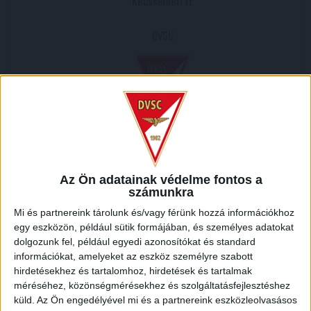
Kecskeméti TE
DVSC
2013.10.19.
0
-
3
Az Ön adatainak védelme fontos a
számunkra
Full Time
Mi és partnereink tárolunk és/vagy férünk hozzá információkhoz
egy eszközön, például sütik formájában, és személyes adatokat
HELYSZÍN
dolgozunk fel, például egyedi azonosítókat és standard
információkat, amelyeket az eszköz személyre szabott
KECSKEMÉT /
Kecskemét, Kecskeméti járás, Bács-Kiskun megye, Dél-Alföld, Alföld és
hirdetésekhez és tartalomhoz, hirdetések és tartalmak
Észak, Magyarország
méréséhez, közönségmérésekhez és szolgáltatásfejlesztéshez
küld.
Az Ön engedélyével mi és a partnereink eszközleolvasásos