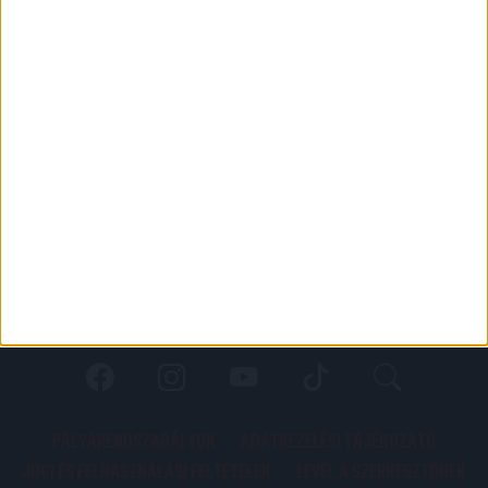
PÁLYARENDSZABÁLYOK
ADATKEZELÉSI TÁJÉKOZATÓ
JOGI ÉS FELHASZNÁLÁSI FELTÉTELEK
LEVÉL A SZERKESZTŐNEK