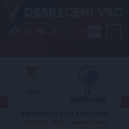
DVSC
FC
COPENHAGEN
KONFERENCIA LIGA 3. SELEJTEZŐFDORDULÓ
2026.08.06. - 19
00
Nagyerdei Stadion
: