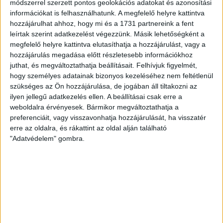
módszerrel szerzett pontos geolokációs adatokat és azonosítási
információkat is felhasználhatunk. A megfelelő helyre kattintva
hozzájárulhat ahhoz, hogy mi és a 1731 partnereink a fent
leírtak szerint adatkezelést végezzünk. Másik lehetőségként a
megfelelő helyre kattintva elutasíthatja a hozzájárulást, vagy a
hozzájárulás megadása előtt részletesebb információkhoz
juthat, és megváltoztathatja beállításait.
Felhívjuk figyelmét,
hogy személyes adatainak bizonyos kezeléséhez nem feltétlenül
szükséges az Ön hozzájárulása, de jogában áll tiltakozni az
ilyen jellegű adatkezelés ellen. A beállításai csak erre a
weboldalra érvényesek. Bármikor megváltoztathatja a
preferenciáit, vagy visszavonhatja hozzájárulását, ha visszatér
erre az oldalra, és rákattint az oldal alján található
"Adatvédelem" gombra.
RÉSZLETEK
MECCSNAP
IDŐPONT
LIGA
IDÉNY
2013.10.19.
14:00
OTP Bank Liga
2013/2014