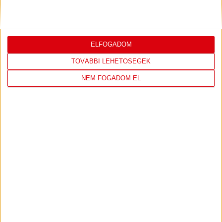
4
-
2
2026-08-02
OTP BANK LIGA 2.
MECCS
ELFOGADOM
15:30
FORDULÓ
RÉSZLETEI
TOVÁBBI LEHETŐSÉGEK
NEM FOGADOM EL
TOVÁBBI EREDMÉNYEK
KÖVETKEZŐ MÉRKŐZÉS
DVSC
FC