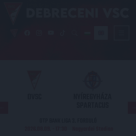
DVSC
NYÍREGYHÁZA
SPARTACUS
OTP BANK LIGA 3. FORDULÓ
2026.08.09. - 17
30
Nagyerdei Stadion
: