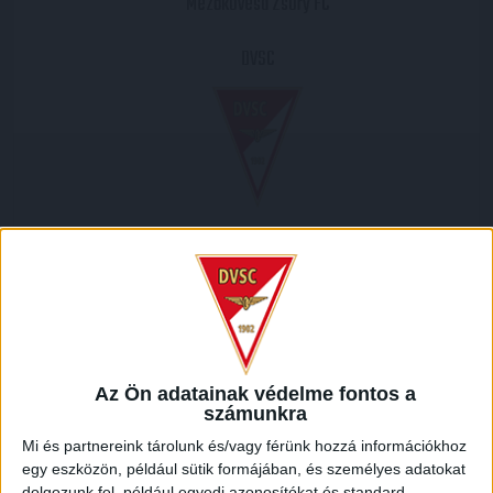
Mezőkövesd Zsóry FC
DVSC
2018.11.03.
2
-
2
Full Time
MECCS RIPORT
Az Ön adatainak védelme fontos a
számunkra
A DVSC labdarúgócsapata a Mezőkövesd otthonában lépett
pályára az OTP Bank Liga 13. fordulójában. Bár a borsodiak
Mi és partnereink tárolunk és/vagy férünk hozzá információkhoz
legutóbb kikaptak Pakson, azt megelőzően zsinórban öt
egy eszközön, például sütik formájában, és személyes adatokat
dolgozunk fel, például egyedi azonosítókat és standard