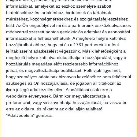
bajnokin maradtak veretlenek. A forduló előtt a hetedik
információkat, amelyeket az eszköz személyre szabott
helyen álltak, de mindössze két ponttal voltak lemaradva a
hirdetésekhez és tartalomhoz, hirdetések és tartalmak
negyedik DVSC mögött. A mieink is jó formában vannak,
méréséhez, közönségmérésekhez és szolgáltatásfejlesztéshez
hiszen az elmúlt négy meccsen háromszor nyertek és
küld.
Az Ön engedélyével mi és a partnereink eszközleolvasásos
egyszer döntetlent játszottak.
módszerrel szerzett pontos geolokációs adatokat és azonosítási
információkat is felhasználhatunk. A megfelelő helyre kattintva
Remekül kezdtük a mérkőzést, hiszen már 4. percben
hozzájárulhat ahhoz, hogy mi és a 1731 partnereink a fent
vezetést szereztünk! Egy jobb oldali szöglet után Bódi a 16-
leírtak szerint adatkezelést végezzünk. Másik lehetőségként a
os bal sarkától tekert kapura, majd Könyves Norbert közelről
megfelelő helyre kattintva elutasíthatja a hozzájárulást, vagy a
a hálóba lőtt! Három perccel később Koszta az ötösről
hozzájárulás megadása előtt részletesebb információkhoz
próbálkozott, de Nagy Sándor védett. A 13. percben ziccerbe
juthat, és megváltoztathatja beállításait.
Felhívjuk figyelmét,
került a Mezőkövesd, de szerencsére Molnár a bal kapufa
hogy személyes adatainak bizonyos kezeléséhez nem feltétlenül
mellé lőtt. A 18. percben végül összejött az egyenlítés a
szükséges az Ön hozzájárulása, de jogában áll tiltakozni az
sárga-kékeknek: Koszta jó 18 méterről, szabadrúgásból
ilyen jellegű adatkezelés ellen. A beállításai csak erre a
talált a kapuba. Nem sokkal később visszaszerezhettük
weboldalra érvényesek. Bármikor megváltoztathatja a
volna a vezetést, Bódi szabadrúgását kellett védenie
preferenciáit, vagy visszavonhatja hozzájárulását, ha visszatér
Szappanosnak. A 28. percben hasonló szituáció játszódott
erre az oldalra, és rákattint az oldal alján található
le, ezúttal a jobb sarok mellé ment centikkel középpályásunk
"Adatvédelem" gombra.
pontrúgása. Ezután is voltak néhány lehetőségünk, átvettük a
játék irányítását.