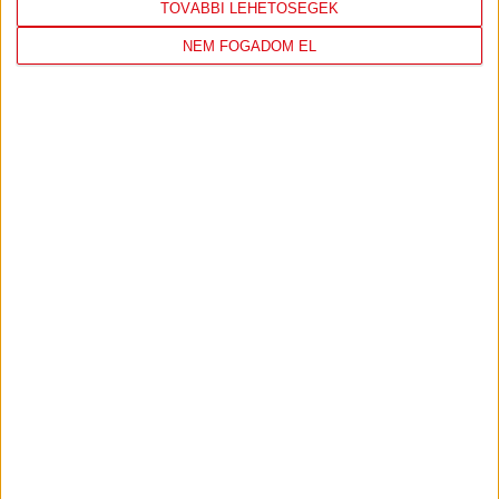
TOVÁBBI LEHETŐSÉGEK
NEM FOGADOM EL
DVSC
FC
COPENHAGEN
19
:
00
2026-08-
KONFERENCIA LIGA 3.
MECCS
06 19:00
SELEJTEZŐFDORDULÓ
RÉSZLETEI
TOVÁBBI EREDMÉNYEK