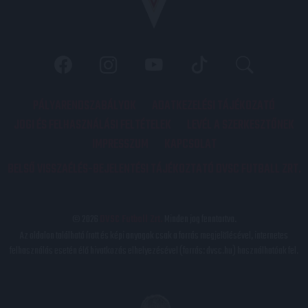
PÁLYARENDSZABÁLYOK
ADATKEZELÉSI TÁJÉKOZATÓ
JOGI ÉS FELHASZNÁLÁSI FELTÉTELEK
LEVÉL A SZERKESZTŐNEK
IMPRESSZUM
KAPCSOLAT
BELSŐ VISSZAÉLÉS-BEJELENTÉSI TÁJÉKOZTATÓ DVSC FUTBALL ZRT.
© 2026
DVSC Futball Zrt.
Minden jog fenntartva.
Az oldalon található írott és képi anyagok csak a forrás megjelölésével, internetes
felhasználás esetén élő hivatkozás elhelyezésével (forrás: dvsc.hu) használhatóak fel.