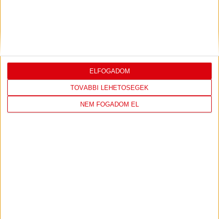
Bővebben →
PJUNYIK JEREVÁN-DVSC
TOVÁBBJUTÁS A
:
KONFERENCIA LIGÁBAN
Bővebben →
ELFOGADOM
TOVÁBBI LEHETŐSÉGEK
NEM FOGADOM EL
LEGUTÓBBI EREDMÉNY