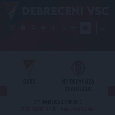
DVSC
NYÍREGYHÁZA
SPARTACUS
OTP BANK LIGA 3. FORDULÓ
2026.08.09. - 17
30
Nagyerdei Stadion
: