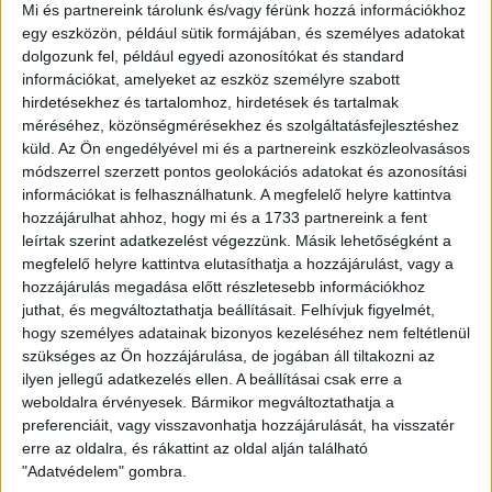
búcsúztak a Magyar Kupától, így ők nem játszottak hét
Mi és partnereink tárolunk és/vagy férünk hozzá információkhoz
közben meccset, és pihentebben várták a találkozót. A
egy eszközön, például sütik formájában, és személyes adatokat
Lokinál a csapatkapitány, Szakály Péter nem tudta vállalni a
dolgozunk fel, például egyedi azonosítókat és standard
mai összecsapást, mivel a kupameccsen combhajlítóizom-
információkat, amelyeket az eszköz személyre szabott
sérülést szenvedett.
hirdetésekhez és tartalomhoz, hirdetések és tartalmak
méréséhez, közönségmérésekhez és szolgáltatásfejlesztéshez
Nagy elánnal kezdett a DVSC-TEVA, jelentős mezőnyfölényt
küld.
Az Ön engedélyével mi és a partnereink eszközleolvasásos
harcoltunk ki és helyzeteket is láthattunk. Negyedóra után
módszerrel szerzett pontos geolokációs adatokat és azonosítási
információkat is felhasználhatunk. A megfelelő helyre kattintva
alábbhagyott a lendület, kiegyenlítettebb lett a játék, sőt,
hozzájárulhat ahhoz, hogy mi és a 1733 partnereink a fent
egyre veszélyesebbé vált a hazai alakulat. A 30. percben a
leírtak szerint adatkezelést végezzünk. Másik lehetőségként a
meccs addigi legnagyobb lehetőségét Tisza Tibor hagyta ki,
megfelelő helyre kattintva elutasíthatja a hozzájárulást, vagy a
amikor Bódi bal oldali beadása után 8 méterről lőtt a bal
hozzájárulás megadása előtt részletesebb információkhoz
kapufa mellé, majd nem sokkal később egy újabb bal oldali
juthat, és megváltoztathatja beállításait.
Felhívjuk figyelmét,
akciót követően ezúttal Varga József maradt le éppen csak
hogy személyes adatainak bizonyos kezeléséhez nem feltétlenül
a labdáról. A hajrában érdekes események történtek a
szükséges az Ön hozzájárulása, de jogában áll tiltakozni az
pályán. Nagy Tamás és Varga József együtt ugrott fel a
ilyen jellegű adatkezelés ellen. A beállításai csak erre a
labdáért, előbbi lendületből pofon vágta játékosunkat,
weboldalra érvényesek. Bármikor megváltoztathatja a
érthetetlen módon megúszta egy sárgával, majd egy perccel
preferenciáit, vagy visszavonhatja hozzájárulását, ha visszatér
később a szabadrúgásnál a kapu előtt kavarodás során
erre az oldalra, és rákattint az oldal alján található
Kulcsár Tamás hátralendítette a kezét Zulevs arcába, és
"Adatvédelem" gombra.
csatárunk azonnal piros lapot kapott Andó-Szabó Sándortól.