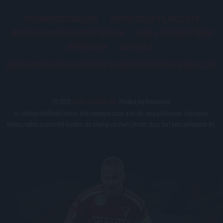
PÁLYARENDSZABÁLYOK
ADATKEZELÉSI TÁJÉKOZATÓ
JOGI ÉS FELHASZNÁLÁSI FELTÉTELEK
LEVÉL A SZERKESZTŐNEK
IMPRESSZUM
KAPCSOLAT
BELSŐ VISSZAÉLÉS-BEJELENTÉSI TÁJÉKOZTATÓ DVSC FUTBALL ZRT.
© 2026
DVSC Futball Zrt.
Minden jog fenntartva.
Az oldalon található írott és képi anyagok csak a forrás megjelölésével, internetes
felhasználás esetén élő hivatkozás elhelyezésével (forrás: dvsc.hu) használhatóak fel.