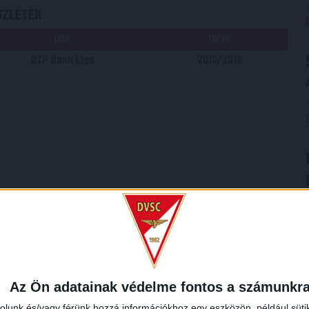
SZLETEK
LIGA
IDÉNY
OTP Bank Liga
2015/2016
Az Ön adatainak védelme fontos a számunkr
rolunk és/vagy férünk hozzá információkhoz egy eszközön, például süti