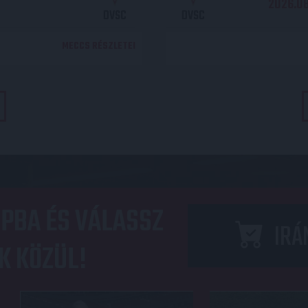
2026.08.
DVSC
DVSC
MECCS RÉSZLETEI
PBA ÉS VÁLASSZ
IRÁ
K KÖZÜL!