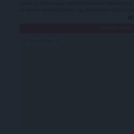
hátralévő időben nagy mezőnyfölényben futballoztunk, b
és nem is sikerült betalálni, így döntetlennel zárult a ta
HE
NAGYERDEI STADION /