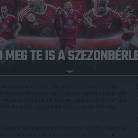
015.10.31.
0
-
0
Kispest-Honvéd FC
Full Time
nthettünk: Mészáros Norbert a 250., Ibrahima Sidibe a 150.
i, Békéscsaba elleni bajnokin. A két labdarúgónak Havrics
 festményt Szilágyi Sándor cégvezető kíséretében.
utána azonban a DVSC-TEVA átvette az irányítást, Varga
zt követően áttevődött a játék a középpályára, a kapuk nem
b helyzetre, amikor Balogh Norbert beadása után Tisza Tibor
üntető. Az utolsó negyedórában már a Honvéd birtokolta
tt Szakály, Mészáros helyett Jovanovic folytatta. Rögtön az
éppen csak lemaradt Balogh és a bevetődő Sidibe is. A