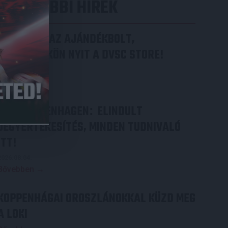
LEGUTÓBBI HÍREK
MEGÚJULT AZ AJÁNDÉKBOLT,
CSÜTÖRTÖKÖN NYIT A DVSC STORE!
2026.08.05.
Bővebben →
DVSC-COPENHAGEN
ELINDULT
:
JEGYÉRTÉKESÍTÉS, MINDEN TUDNIVALÓ
ITT!
2026.08.04.
Bővebben →
KOPPENHÁGAI OROSZLÁNOKKAL KÜZD MEG
A LOKI