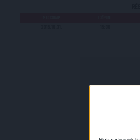
RÉ
MECCSNAP
IDŐPONT
2015.10.31.
15:00
Mi és partnereink tá