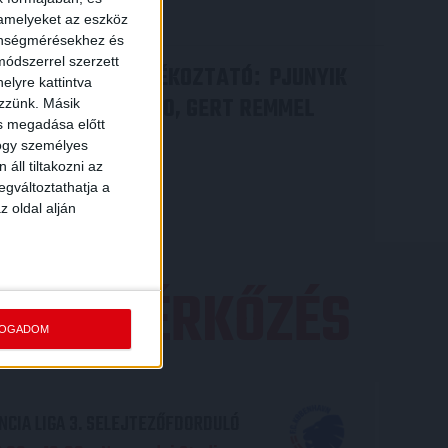
Bővebben →
 amelyeket az eszköz
zönségmérésekhez és
ódszerrel szerzett
VIDEÓ! SAJTÓTÁJÉKOZTATÓ
PJUNYIK
:
elyre kattintva
JEREVÁN-DVSC 0-0, GERT REMMEL
ezzünk. Másik
ás megadása előtt
ÉRTÉKELÉSE
hogy személyes
áll tiltakozni az
Bővebben →
egváltoztathatja a
z oldal alján
EZŐ MÉRKŐZÉS
FOGADOM
CIA LIGA 3. SELEJTEZŐFDORDULÓ