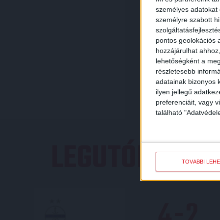
személyes adatokat d
személyre szabott h
szolgáltatásfejleszté
pontos geolokációs a
hozzájárulhat ahhoz,
lehetőségként a megf
részletesebb informác
adatainak bizonyos k
ilyen jellegű adatke
preferenciáit, vagy v
található "Adatvéde
LEGUTÓBBI E
TOVÁBBI LEH
4
-
2