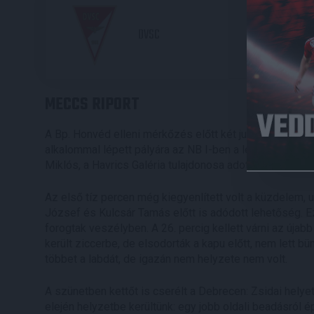
2
DVSC
MECCS RIPORT
A Bp. Honvéd elleni mérkőzés előtt két jubilálót köszö
alkalommal lépett pályára az NB I-ben a legutóbbi haza
Miklós, a Havrics Galéria tulajdonosa adott át értékes
Az első tíz percen még kiegyenlített volt a küzdelem, 
József és Kulcsár Tamás előtt is adódott lehetőség. E
forogtak veszélyben. A 26. percig kellett várni az újab
került ziccerbe, de elsodorták a kapu előtt, nem lett b
többet a labdát, de igazán nem helyzete nem volt.
A szünetben kettőt is cserélt a Debrecen: Zsidai helye
elején helyzetbe kerültünk: egy jobb oldali beadásról 