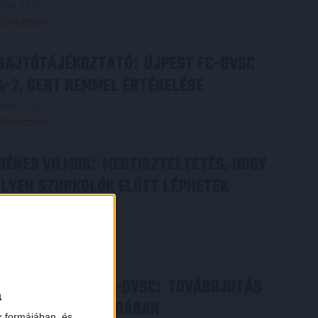
2026.08.05.
Bővebben →
SAJTÓTÁJÉKOZTATÓ
ÚJPEST FC-DVSC
:
4-2, GERT REMMEL ÉRTÉKELÉSE
2026.08.03.
Bővebben →
DÉNES VILMOS
MEGTISZTELTETÉS, HOGY
:
ILYEN SZURKOLÓK ELŐTT LÉPHETEK
PÁLYÁRA
2026.07.31.
Bővebben →
PJUNYIK JEREVÁN-DVSC
TOVÁBBJUTÁS
:
a
A KONFERENCIA LIGÁBAN
k formájában, és