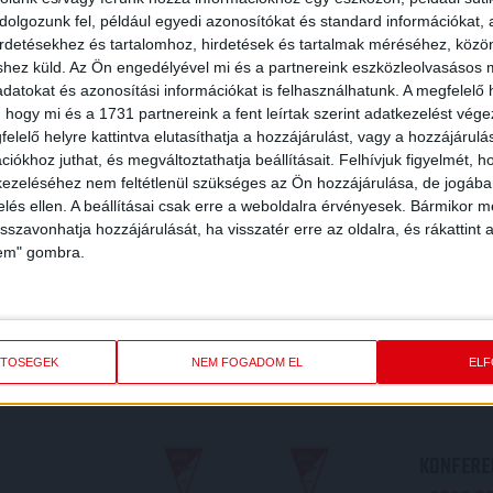
olgozunk fel, például egyedi azonosítókat és standard információkat,
irdetésekhez és tartalomhoz, hirdetések és tartalmak méréséhez, kö
shez küld.
Az Ön engedélyével mi és a partnereink eszközleolvasásos m
datokat és azonosítási információkat is felhasználhatunk. A megfelelő h
 hogy mi és a 1731 partnereink a fent leírtak szerint adatkezelést vég
elelő helyre kattintva elutasíthatja a hozzájárulást, vagy a hozzájárul
iókhoz juthat, és megváltoztathatja beállításait.
Felhívjuk figyelmét, 
ezeléséhez nem feltétlenül szükséges az Ön hozzájárulása, de jogában 
zelés ellen. A beállításai csak erre a weboldalra érvényesek. Bármikor m
isszavonhatja hozzájárulását, ha visszatér erre az oldalra, és rákattint a
lem" gombra.
REDMÉNY
KÖVETK
ETŐSÉGEK
NEM FOGADOM EL
EL
KONFEREN