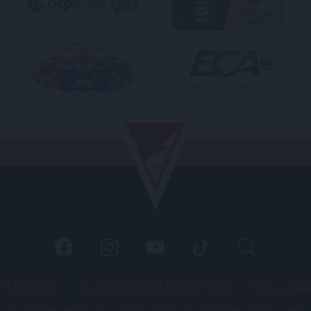
 TÁJÉKOZATÓ
JOGI ÉS FELHASZNÁLÁSI FELTÉTELEK
LEVÉL A SZER