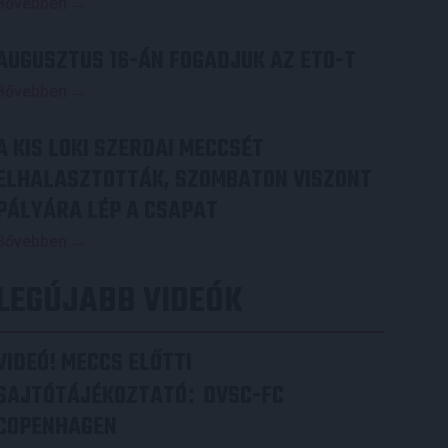
Bővebben →
AUGUSZTUS 16-ÁN FOGADJUK AZ ETO-T
Bővebben →
A KIS LOKI SZERDAI MECCSÉT
ELHALASZTOTTÁK, SZOMBATON VISZONT
PÁLYÁRA LÉP A CSAPAT
Bővebben →
LEGÚJABB VIDEÓK
VIDEÓ! MECCS ELŐTTI
SAJTÓTÁJÉKOZTATÓ
DVSC-FC
:
COPENHAGEN