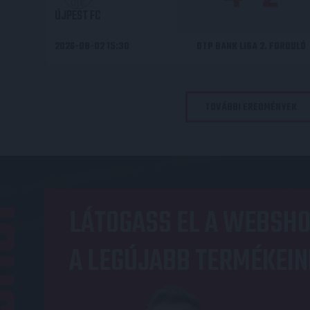
ÚJPEST FC
2026-08-02 15:30
OTP BANK LIGA 2. FORDULÓ
TOVÁBBI EREDMÉNYEK
OP
LÁTOGASS EL A WEBSHO
A LEGÚJABB TERMÉKEIN