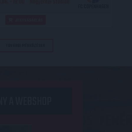
06. - 19
00
Nagyerdei Stadion
:
FC COPENHAGEN
JEGYVÁSÁRLÁS
TOVÁBBI MÉRKŐZÉSEK
NY A WEBSHOP