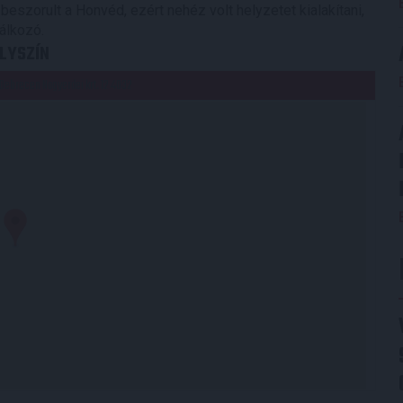
eszorult a Honvéd, ezért nehéz volt helyzetet kialakítani,
lálkozó.
LYSZÍN
Debrecen Nagyerdei krt. 12 4032