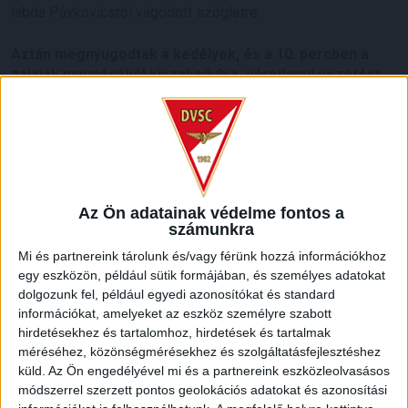
labda Pávkovicsról vágódott szögletre.
Aztán megnyugodtak a kedélyek, és a 10. percben a
zalaiak nyomásából kiszabadulva, váratlanul vezetést
szerzett a Loki. A DVSC térfeléről megszerzett
labdával Varga Kevin kitűnő ütemben indította Garbát,
akit a védők nem tudtak utolérni, és a támadó 11
méterről a kapu jobb sarkába gurított. Gyönyörű
kontratámadás volt! 0-1.
Az Ön adatainak védelme fontos a
Ezzel a házi góllövőlistán nigériai támadónk felzárkózott a
számunkra
négygólos Szécsi mellé.
Mi és partnereink tárolunk és/vagy férünk hozzá információkhoz
egy eszközön, például sütik formájában, és személyes adatokat
Két perccel később Varga Kevin éles beadásából a labda
dolgozunk fel, például egyedi azonosítókat és standard
Haris feje előtt elsuhanva Bobál D.-ről majdnem a saját
információkat, amelyeket az eszköz személyre szabott
kapujába pattant, de Demjén a gólvonalról kitornázta a labdát
hirdetésekhez és tartalomhoz, hirdetések és tartalmak
a mezőnybe.
méréséhez, közönségmérésekhez és szolgáltatásfejlesztéshez
küld.
Az Ön engedélyével mi és a partnereink eszközleolvasásos
Újabb tíz perc elteltével a védőktől elszakadó Stieber az öt
módszerrel szerzett pontos geolokációs adatokat és azonosítási
és felesről ballal fölé pörgetett. Óriási helyzet volt! A félidő