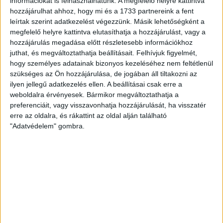
információkat is felhasználhatunk. A megfelelő helyre kattintva
második felében Kosicky rendre szemfülesen lehúzta a
hozzájárulhat ahhoz, hogy mi és a 1733 partnereink a fent
hazai beíveléseket. Három perccel a szünet előtt egy
leírtak szerint adatkezelést végezzünk. Másik lehetőségként a
jobboldali beadás után lepattanó labdát Szatmári előre
megfelelő helyre kattintva elutasíthatja a hozzájárulást, vagy a
vetődve, három lépésről bravúrral szögletre fejelte.
hozzájárulás megadása előtt részletesebb információkhoz
juthat, és megváltoztathatja beállításait.
Felhívjuk figyelmét,
A jóiramú első félidő összképe alapján a Loki egygólos
hogy személyes adatainak bizonyos kezeléséhez nem feltétlenül
vezetése megérdemelt volt.
szükséges az Ön hozzájárulása, de jogában áll tiltakozni az
ilyen jellegű adatkezelés ellen. A beállításai csak erre a
weboldalra érvényesek. Bármikor megváltoztathatja a
A második félidő első negyedórájában helyzetek nélküli
preferenciáit, vagy visszavonhatja hozzájárulását, ha visszatér
mezőnyjáték folyt a tizenhatosok között, mígnem Ikoba
erre az oldalra, és rákattint az oldal alján található
félfordulattal fölé lőtt.
"Adatvédelem" gombra.
A 60. percben Szécsi Bobál D.-vel való ütközése után fájlalta
a combját, négy percig még folytatni tudta a játékot, de
sérülés miatt kénytelen volt cserét kérni.
A 75. percben a Loki góljából oroszlánrészt vállalt Varga
Kevin helyett a többhónapos sérüléséből felépült Bódi
Ádám lépett pályára csereként, és azonnal jó passzokkal
vétette észre magát.