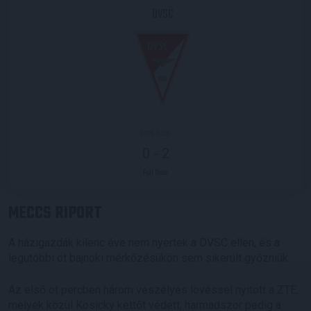
DVSC
2019.11.30.
0
-
2
Full Time
MECCS RIPORT
A házigazdák kilenc éve nem nyertek a DVSC ellen, és a
legutóbbi öt bajnoki mérkőzésükön sem sikerült győzniük.
Az első öt percben három veszélyes lövéssel nyitott a ZTE,
melyek közül Kosicky kettőt védett, harmadszor pedig a