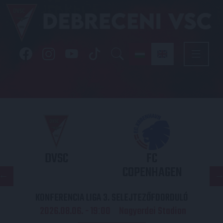
DVSC
FC
COPENHAGEN
KONFERENCIA LIGA 3. SELEJTEZŐFDORDULÓ
2026.08.06. - 19
00
Nagyerdei Stadion
: