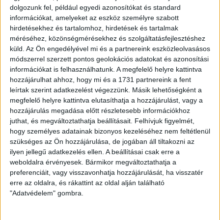
dolgozunk fel, például egyedi azonosítókat és standard
NB I-es találkozón. Már csak emiatt is egy kiélezett
információkat, amelyeket az eszköz személyre szabott
összecsapás elé nézhettünk, nem beszélve arról, hogy az
hirdetésekhez és tartalomhoz, hirdetések és tartalmak
FTC magabiztosan vezeti a tabellát, bár legutóbb nagyon
méréséhez, közönségmérésekhez és szolgáltatásfejlesztéshez
hosszú veretlenségi sorozata szakadt meg, miután kikapott
küld.
Az Ön engedélyével mi és a partnereink eszközleolvasásos
az MTK otthonában.
módszerrel szerzett pontos geolokációs adatokat és azonosítási
információkat is felhasználhatunk. A megfelelő helyre kattintva
Akármilyen erős is a Ferencváros, a DVSC-TEVA győzni
hozzájárulhat ahhoz, hogy mi és a 1731 partnereink a fent
ment a Groupama Arénába, és három támadóval állt fel.
leírtak szerint adatkezelést végezzünk. Másik lehetőségként a
Rangadóhoz méltó, izgalmas első félidőt láthattak a
megfelelő helyre kattintva elutasíthatja a hozzájárulást, vagy a
szurkolók. Rendkívül nagy volt a küzdelem, az iram és
hozzájárulás megadása előtt részletesebb információkhoz
helyzetekben sem volt hiány. A hazaiak birtokolták többet a
juthat, és megváltoztathatja beállításait.
Felhívjuk figyelmét,
labdát, de kontrából nemegyszer a Loki is veszélyeztetett.
hogy személyes adatainak bizonyos kezeléséhez nem feltétlenül
Például a 14. percben nem sok hiányzott, hogy vezetést
szükséges az Ön hozzájárulása, de jogában áll tiltakozni az
szerezzünk, amikor Balogh Norbert két hazai játékost
ilyen jellegű adatkezelés ellen. A beállításai csak erre a
kicselezve tört előre, hat méterre volt a kaputól, amikor
weboldalra érvényesek. Bármikor megváltoztathatja a
preferenciáit, vagy visszavonhatja hozzájárulását, ha visszatér
Sidibéhez passzolt, ő azonban nem tudta eltalálni a labdát.
erre az oldalra, és rákattint az oldal alján található
Bódinak volt egy ígéretes szabadrúgása, amit Dibusz
"Adatvédelem" gombra.
megfogott, és a Ferencváros előtt is adódtak lehetőségek,
de vagy Radosevic hárított, vagy a védőink vágták ki a
labdát.