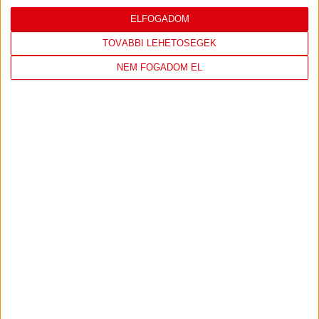
ELFOGADOM
LEGUTÓBBI EREDMÉNY
TOVÁBBI LEHETŐSÉGEK
NEM FOGADOM EL
ÚJPEST FC
DVSC
4
-
2
2026-08-02
OTP BANK LIGA 2.
MECCS
15:30
FORDULÓ
RÉSZLETEI