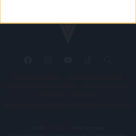
PÁLYARENDSZABÁLYOK
ADATKEZELÉSI TÁJÉKOZATÓ
JOGI ÉS FELHASZNÁLÁSI FELTÉTELEK
LEVÉL A SZERKESZTŐNEK
IMPRESSZUM
KAPCSOLAT
BELSŐ VISSZAÉLÉS-BEJELENTÉSI TÁJÉKOZTATÓ DVSC FUTBALL ZRT.
© 2026
DVSC Futball Zrt.
Minden jog fenntartva.
Az oldalon található írott és képi anyagok csak a forrás megjelölésével, internetes