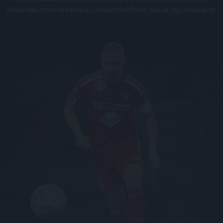
felhasználás esetén élő hivatkozás elhelyezésével (forrás: dvsc.hu) használhatóak fel.