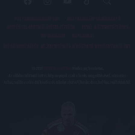
PÁLYARENDSZABÁLYOK
ADATKEZELÉSI TÁJÉKOZATÓ
JOGI ÉS FELHASZNÁLÁSI FELTÉTELEK
LEVÉL A SZERKESZTŐNEK
IMPRESSZUM
KAPCSOLAT
BELSŐ VISSZAÉLÉS-BEJELENTÉSI TÁJÉKOZTATÓ DVSC FUTBALL ZRT.
© 2026
DVSC Futball Zrt.
Minden jog fenntartva.
Az oldalon található írott és képi anyagok csak a forrás megjelölésével, internetes
felhasználás esetén élő hivatkozás elhelyezésével (forrás: dvsc.hu) használhatóak fel.