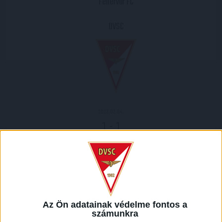
Fehérvár FC
DVSC
2023.02.04.
1
-
1
Full Time
Fagypont alatti hőmérsékleti viszonyok között, erős szélben
lépett pályára a sérülés miatt Bárány Donátot, Sylvain
Deslandes-ot és Alexandros Kyziridist nékülözni kénytelen
DVSC a Mol Fehérvár otthonában. A csapatot sok debreceni
Az Ön adatainak védelme fontos a
szurkoló kísérte el, támogatásban tehát nem volt hiány. A
számunkra
találkozó legelején a hazaiak birtokolták többet a labdát,