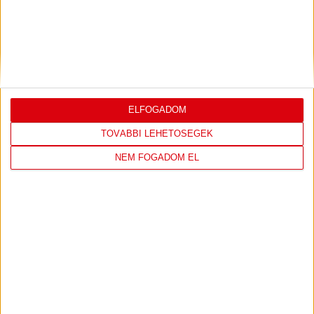
2026.07.31.
Bővebben →
PJUNYIK JEREVÁN-DVSC
TOVÁBBJUTÁS A
:
KONFERENCIA LIGÁBAN
ELFOGADOM
Bővebben →
TOVÁBBI LEHETŐSÉGEK
NEM FOGADOM EL
LEGUTÓBBI EREDMÉNY