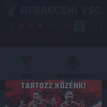
DVSC
NYÍREGYHÁZA
×
SPARTACUS
OTP BANK LIGA 3. FORDULÓ
2026.08.09. - 17
30
Nagyerdei Stadion
: