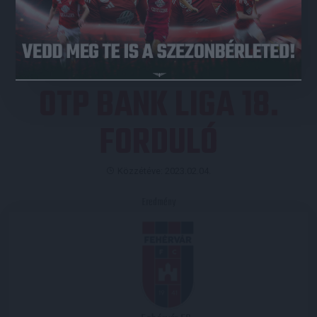
JEGYVÁSÁRLÁS
OTP BANK LIGA 18.
FORDULÓ
Közzétéve: 2023.02.04.
Eredmény