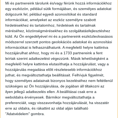
Mi és partnereink tárolunk és/vagy férünk hozzá információkhoz
különösebb veszély nélkül. A 6. percben Dzsudzsák Balázs
egy eszközön, például sütik formájában, és személyes adatokat
próbálkozott távolról, a labda azonban elkerülte a kaput. A 7.
dolgozunk fel, például egyedi azonosítókat és standard
minutumban Kastrati került helyzetbe, közeli lövését védte
információkat, amelyeket az eszköz személyre szabott
Megyeri Balázs. Higgadtan futballozott a Loki, amikor
hirdetésekhez és tartalomhoz, hirdetések és tartalmak
lehetősége nyílt, támadott, a 13. percben például Dorian
méréséhez, közönségmérésekhez és szolgáltatásfejlesztéshez
Babunski csavart mellé 17 méterről. Nem volt túl
küld.
Az Ön engedélyével mi és a partnereink eszközleolvasásos
eseménydús a játék, egészen a 30. percig, amikor a DVSC
módszerrel szerzett pontos geolokációs adatokat és azonosítási
egy parádés támadás végén Szécsi Márk befejezésével
információkat is felhasználhatunk. A megfelelő helyre kattintva
szép gólt lőtt, azonban les miatt a találat nem lett érvényes.
hozzájárulhat ahhoz, hogy mi és a 1733 partnereink a fent
Az első félidő hajrájában Dorian Babunski pörgetett fölé 11
leírtak szerint adatkezelést végezzünk. Másik lehetőségként a
méterről, majd a szünet előtt, a 35. percben csapatunk
megfelelő helyre kattintva elutasíthatja a hozzájárulást, vagy a
megszerezte a vezetést! Dzsudzsák Balázs szöglete után
hozzájárulás megadása előtt részletesebb információkhoz
Dorian Babunski előzte meg a védőket, és 8 méterről a
juthat, és megváltoztathatja beállításait.
Felhívjuk figyelmét,
kapuba fejelt (0-1). Ezt már megadta játékvezető, így a
hogy személyes adatainak bizonyos kezeléséhez nem feltétlenül
szünetre előnnyel vonulhatott a Loki. A második játékrész
szükséges az Ön hozzájárulása, de jogában áll tiltakozni az
elején is szervezetten játszó Debrecent láthattunk, az 50.
ilyen jellegű adatkezelés ellen. A beállításai csak erre a
percben Christian Manrique bombázott mellé, az 52. percben
weboldalra érvényesek. Bármikor megváltoztathatja a
preferenciáit, vagy visszavonhatja hozzájárulását, ha visszatér
viszont egyenlített a Fehérvár, egy csel után Kodro emelt a
erre az oldalra, és rákattint az oldal alján található
léc alá 10 méterről (1-1). Új mérkőzés kezdődött, a hazaiak
"Adatvédelem" gombra.
igyekeztek nyomást gyakorolni a Lokira, ám ez nem sokáig